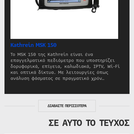
Kathrein MSK 150
Το MSK 150 της Kathrein είναι ένα
επαγγελματικό πεδιόμετρο που υποστηρίζει
δορυφορικά, επίγεια, καλωδιακά, IPTV, Wi-Fi
και οπτικά δίκτυα. Με λειτουργίες όπως
ανάλυση φάσματος σε πραγματικό χρόν…
ΔΙΑΒΑΣΤΕ ΠΕΡΙΣΣΟΤΕΡΑ
ΣΕ ΑΥΤΟ ΤΟ ΤΕΥΧΟΣ