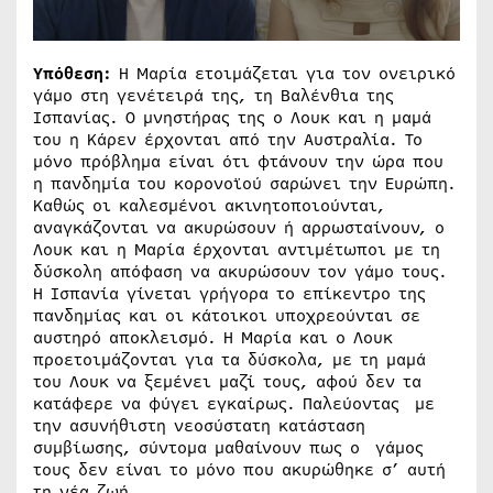
Υπόθεση:
Η Μαρία ετοιμάζεται για τον ονειρικό
γάμο στη γενέτειρά της, τη Βαλένθια της
Ισπανίας. Ο μνηστήρας της ο Λουκ και η μαμά
του η Κάρεν έρχονται από την Αυστραλία. Το
μόνο πρόβλημα είναι ότι φτάνουν την ώρα που
η πανδημία του κορονοϊού σαρώνει την Ευρώπη.
Καθώς οι καλεσμένοι ακινητοποιούνται,
αναγκάζονται να ακυρώσουν ή αρρωσταίνουν, ο
Λουκ και η Μαρία έρχονται αντιμέτωποι με τη
δύσκολη απόφαση να ακυρώσουν τον γάμο τους.
Η Ισπανία γίνεται γρήγορα το επίκεντρο της
πανδημίας και οι κάτοικοι υποχρεούνται σε
αυστηρό αποκλεισμό. Η Μαρία και ο Λουκ
προετοιμάζονται για τα δύσκολα, με τη μαμά
του Λουκ να ξεμένει μαζί τους, αφού δεν τα
κατάφερε να φύγει εγκαίρως. Παλεύοντας με
την ασυνήθιστη νεοσύστατη κατάσταση
συμβίωσης, σύντομα μαθαίνουν πως ο γάμος
τους δεν είναι το μόνο που ακυρώθηκε σ’ αυτή
τη νέα ζωή.