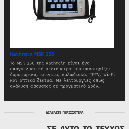
Kathrein MSK 150
Το MSK 150 της Kathrein είναι ένα
επαγγελματικό πεδιόμετρο που υποστηρίζει
δορυφορικά, επίγεια, καλωδιακά, IPTV, Wi-Fi
και οπτικά δίκτυα. Με λειτουργίες όπως
ανάλυση φάσματος σε πραγματικό χρόν…
ΔΙΑΒΑΣΤΕ ΠΕΡΙΣΣΟΤΕΡΑ
ΣΕ ΑΥΤΟ ΤΟ ΤΕΥΧΟΣ