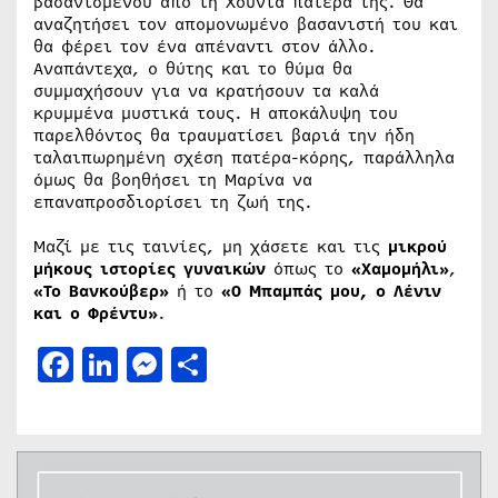
βασανισμένου από τη Χούντα πατέρα της. Θα
αναζητήσει τον απομονωμένο βασανιστή του και
θα φέρει τον ένα απέναντι στον άλλο.
Αναπάντεχα, ο θύτης και το θύμα θα
συμμαχήσουν για να κρατήσουν τα καλά
κρυμμένα μυστικά τους. Η αποκάλυψη του
παρελθόντος θα τραυματίσει βαριά την ήδη
ταλαιπωρημένη σχέση πατέρα-κόρης, παράλληλα
όμως θα βοηθήσει τη Μαρίνα να
επαναπροσδιορίσει τη ζωή της.
Μαζί με τις ταινίες, μη χάσετε και τις
μικρού
μήκους ιστορίες γυναικών
όπως το
«Χαμομήλι»
,
«Το Βανκούβερ»
ή το
«Ο Μπαμπάς μου, ο Λένιν
και ο Φρέντυ»
.
Facebook
LinkedIn
Messenger
Μοιραστείτε