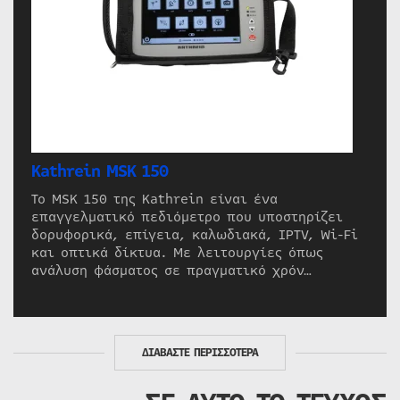
Kathrein MSK 150
Το MSK 150 της Kathrein είναι ένα
επαγγελματικό πεδιόμετρο που υποστηρίζει
δορυφορικά, επίγεια, καλωδιακά, IPTV, Wi-Fi
και οπτικά δίκτυα. Με λειτουργίες όπως
ανάλυση φάσματος σε πραγματικό χρόν…
ΔΙΑΒΑΣΤΕ ΠΕΡΙΣΣΟΤΕΡΑ