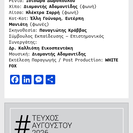
Ρένια:
Ισιδώρα Δωροπούλου
Χίπο:
Διαμαντής Αδαμαντίδης
(φωνή)
Λίτσα:
Ηλέκτρα Σαρρή
(φωνή)
Κοτ-Κοτ:
Έλλη Γούναρη
,
Ευτέρπη
Μανιάτη
(φωνές)
Σκηνοθεσία:
Παναγιώτης Κράββας
Σύμβουλος Εκπαίδευσης – Επιστημονικός
Συνεργάτης:
Δρ. Καλλιόπη Εικοσπεντάκη
Μουσική:
Διαμαντής Αδαμαντίδης
Εκτέλεση Παραγωγής / Post Production:
WHITE
FOX
Facebook
LinkedIn
Messenger
Μοιραστείτε