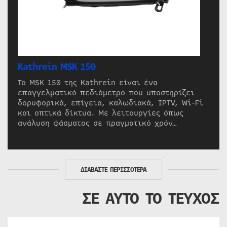
Kathrein MSK 150
Το MSK 150 της Kathrein είναι ένα
επαγγελματικό πεδιόμετρο που υποστηρίζει
δορυφορικά, επίγεια, καλωδιακά, IPTV, Wi-Fi
και οπτικά δίκτυα. Με λειτουργίες όπως
ανάλυση φάσματος σε πραγματικό χρόν…
ΔΙΑΒΑΣΤΕ ΠΕΡΙΣΣΟΤΕΡΑ
ΣΕ ΑΥΤΟ ΤΟ ΤΕΥΧΟΣ