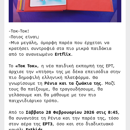
-Τοκ-Τοκ!
-Ποιος είναι;
-Μια μεγάλη, όμορφη παρέα που έρχεται να
κρατήσει συντροφιά στα πιο μικρά παιδάκια
από το ανανεωμένο
Ertflix
.
Το
«Τοκ Τοκ»
, η νέα παιδική εκπομπή της ΕΡΤ,
άρχισε την «πτήση» της με δέκα επεισόδια στην
πιο δημοφιλή ελληνική πλατφόρμα. Θα
γνωρίσουμε τη
Ρένια και τα ζωάκια της
. Μαζί
τους θα παίξουμε, θα τραγουδήσουμε, θα
γελάσουμε και θα μάθουμε με τον πιο
παιχνιδιάρικο τρόπο.
Από το
Σάββατο 28 Φεβρουαρίου 2026 στις 8:45
,
θα συναντάτε τη Ρένια και την παρέα της, τόσο
στον αέρα της
ΕΡΤ3
, όσο και στο διαδικτυακό
κανάλι
Ertkids
.