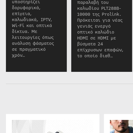
υποστηρίζει
παραλαβή του
δορυφορικά,
καλωδίου PLT288B-
επίγεια,
10000 της Prolink.
καλωδιακά, IPTV,
Πρόκειται για νέας
Wi-Fi και οπτικά
γενιάς ενεργό
δίκτυα. Με
οπτικό καλώδιο
λειτουργίες όπως
HDMI σε HDMI με
ανάλυση φάσματος
βύσματα 24
σε πραγματικό
επίχρυσων επαφών,
χρόν…
το οποίο διαθ…