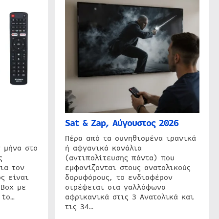
Sat & Zap, Αύγουστος 2026
η
Πέρα από τα συνηθισμένα ιρανικά
 μήνα στο
ή αφγανικά κανάλια
ς
(αντιπολίτευσης πάντα) που
ια τον
εμφανίζονται στους ανατολικούς
ς είναι
δορυφόρους, το ενδιαφέρον
 Box με
στρέφεται στα γαλλόφωνα
 to…
αφρικανικά στις 3 Ανατολικά και
τις 34…