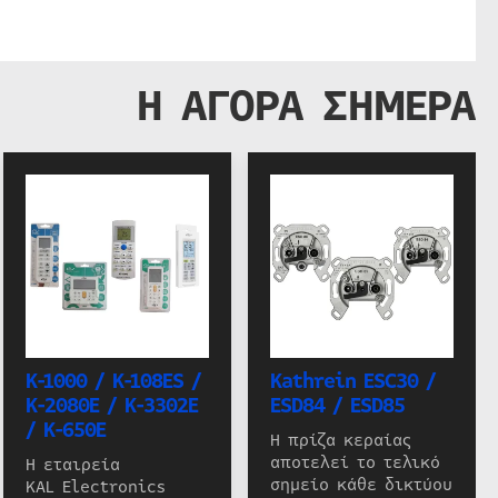
Η ΑΓΟΡΑ ΣΗΜΕΡΑ
K-1000 / K-108ES /
Kathrein ESC30 /
K-2080E / K-3302E
ESD84 / ESD85
/ K-650E
Η πρίζα κεραίας
αποτελεί το τελικό
Η εταιρεία
σημείο κάθε δικτύου
KAL Electronics