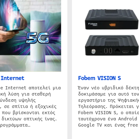
Internet
Fobem VISION S
e Internet αποτελεί μια
Έναν νέο υβριδικό δέκτ
κή λύση για σταθερή
δοκιμάσαμε για αυτό τον
σύνδεση υψηλής
εργαστήριο της Ψηφιακή
, σε σπίτια ή εξοχικές
Τηλεόρασης. Πρόκειται γ
 που βρίσκονται εκτός
Fobem VISION S, ο οποίο
 δικτύων οπτικής ίνας.
ταυτόχρονα ένα Android
προγράμματα…
Google TV και ένας free