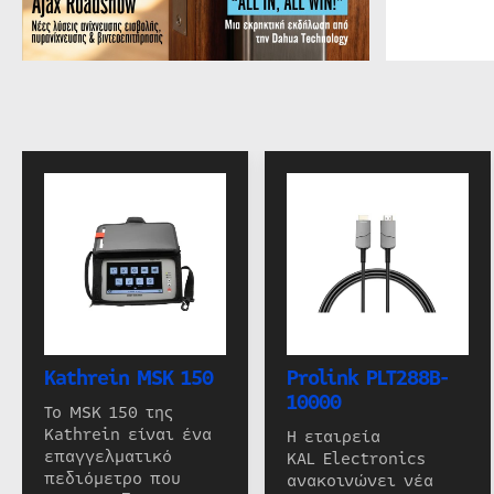
Kathrein MSK 150
Prolink PLT288B-
10000
Το MSK 150 της
Kathrein είναι ένα
Η εταιρεία
επαγγελματικό
KAL Electronics
πεδιόμετρο που
ανακοινώνει νέα