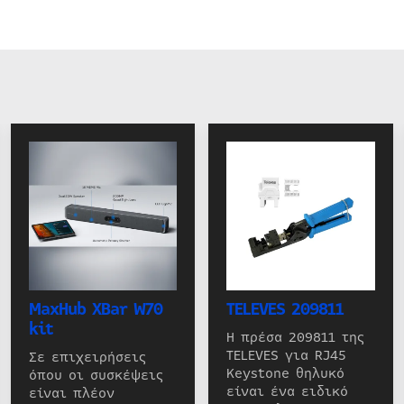
MaxHub XBar W70
TELEVES 209811
kit
Η πρέσα 209811 της
TELEVES για RJ45
Σε επιχειρήσεις
Keystone θηλυκό
όπου οι συσκέψεις
είναι ένα ειδικό
είναι πλέον