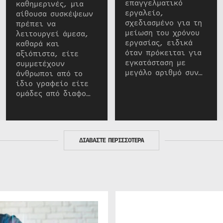
επαγγελματικό
καθημερινές, μια
εργαλείο,
αίθουσα συσκέψεων
σχεδιασμένο για τη
πρέπει να
μείωση του χρόνου
λειτουργεί άμεσα,
εργασίας, ειδικά
καθαρά και
όταν πρόκειται για
αξιόπιστα, είτε
εγκατάσταση με
συμμετέχουν
μεγάλο αριθμό συν…
άνθρωποι από το
ίδιο γραφείο είτε
ομάδες από διαφο…
ΔΙΑΒΑΣΤΕ ΠΕΡΙΣΣΟΤΕΡΑ