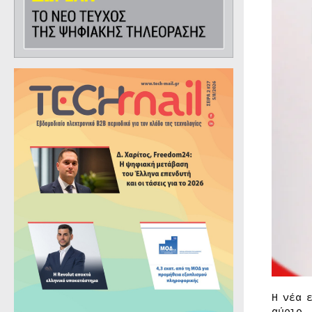
Η νέα 
αύριο,