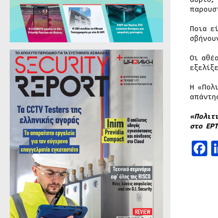
παρουσ
Ποια ε
σβήνου
Οι αθέ
εξελίξε
Η «Πολ
απάντη
«Πολιτ
στο ΕΡ
F