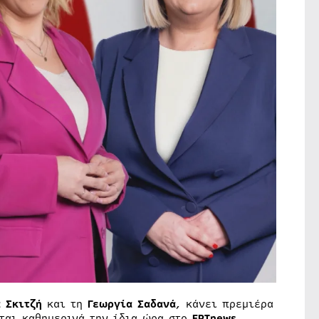
 Σκιτζή
και τη
Γεωργία Σαδανά
, κάνει πρεμιέρα
ται καθημερινά την ίδια ώρα στο
ΕΡΤnews
,