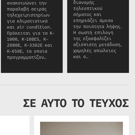
διανομής
ανακοινώνει την
τηλεοπτικού
παραλαβή σειράς
σήματος και
τηλεχειριστηρίων
επηρεάζει άμεσα
για κλιματιστικά
την ποιότητα λήψης.
και air condition.
Η σωστή επιλογή
Πρόκειται για τα K-
της εξασφαλίζει
1000, K-108ES, K-
αξιόπιστη μετάδοση,
2080E, K-3302E και
χαμηλές απώλειες
K-650E, τα οποία
και σ…
προγραμματίζον…
ΣΕ ΑΥΤΟ ΤΟ ΤΕΥΧΟΣ