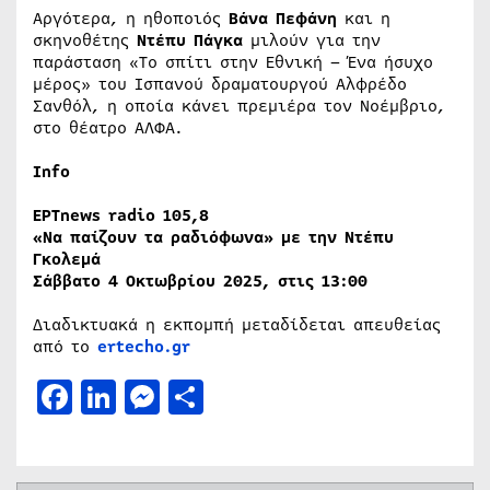
Αργότερα, η ηθοποιός
Βάνα Πεφάνη
και η
σκηνοθέτης
Ντέπυ Πάγκα
μιλούν για την
παράσταση «To σπίτι στην Εθνική – Ένα ήσυχο
μέρος» του Ισπανού δραματουργού Αλφρέδο
Σανθόλ, η οποία κάνει πρεμιέρα τον Νοέμβριο,
στο θέατρο ΑΛΦΑ.
Info
ΕΡΤnews radio 105,8
«Να πα
ίζουν τα ραδιόφωνα
» με την
Ντέπυ
Γκολεμά
Σ
άββατο 4 Οκτωβρίου
2025, στις 13:00
Διαδικτυακά η εκπομπή μεταδίδεται απευθείας
από το
ertecho.gr
Facebook
LinkedIn
Messenger
Μοιραστείτε