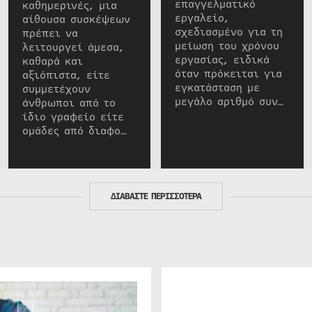
επαγγελματικό
καθημερινές, μια
εργαλείο,
αίθουσα συσκέψεων
σχεδιασμένο για τη
πρέπει να
μείωση του χρόνου
λειτουργεί άμεσα,
εργασίας, ειδικά
καθαρά και
όταν πρόκειται για
αξιόπιστα, είτε
εγκατάσταση με
συμμετέχουν
μεγάλο αριθμό συν…
άνθρωποι από το
ίδιο γραφείο είτε
ομάδες από διαφο…
ΔΙΑΒΑΣΤΕ ΠΕΡΙΣΣΟΤΕΡΑ