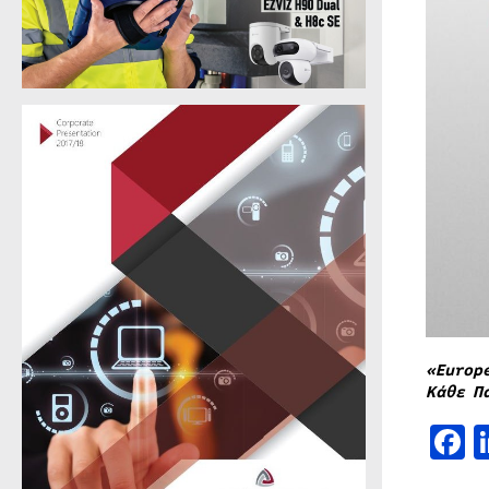
«Europ
Κάθε Π
F