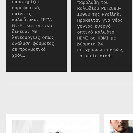
υποστηρίζει
παραλαβή του
δορυφορικά,
καλωδίου PLT288B-
επίγεια,
10000 της Prolink.
καλωδιακά, IPTV,
Πρόκειται για νέας
Wi-Fi και οπτικά
γενιάς ενεργό
δίκτυα. Με
οπτικό καλώδιο
λειτουργίες όπως
HDMI σε HDMI με
ανάλυση φάσματος
βύσματα 24
σε πραγματικό
επίχρυσων επαφών,
χρόν…
το οποίο διαθ…