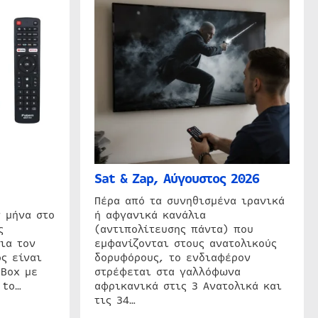
Sat & Zap, Αύγουστος 2026
η
Πέρα από τα συνηθισμένα ιρανικά
 μήνα στο
ή αφγανικά κανάλια
ς
(αντιπολίτευσης πάντα) που
ια τον
εμφανίζονται στους ανατολικούς
ς είναι
δορυφόρους, το ενδιαφέρον
 Box με
στρέφεται στα γαλλόφωνα
 to…
αφρικανικά στις 3 Ανατολικά και
τις 34…