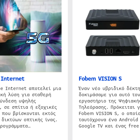
Internet
Fobem VISION S
e Internet αποτελεί μια
Έναν νέο υβριδικό δέκτ
κή λύση για σταθερή
δοκιμάσαμε για αυτό τον
σύνδεση υψηλής
εργαστήριο της Ψηφιακή
, σε σπίτια ή εξοχικές
Τηλεόρασης. Πρόκειται γ
 που βρίσκονται εκτός
Fobem VISION S, ο οποίο
 δικτύων οπτικής ίνας.
ταυτόχρονα ένα Android
προγράμματα…
Google TV και ένας free