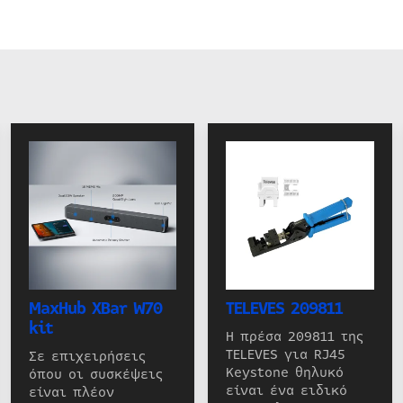
MaxHub XBar W70
TELEVES 209811
kit
Η πρέσα 209811 της
TELEVES για RJ45
Σε επιχειρήσεις
Keystone θηλυκό
όπου οι συσκέψεις
είναι ένα ειδικό
είναι πλέον