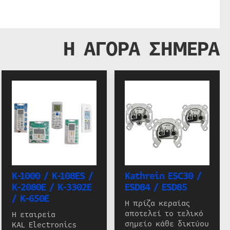
Η ΑΓΟΡΑ ΣΗΜΕΡΑ
K-1000 / K-108ES /
Kathrein ESC30 /
K-2080E / K-3302E
ESD84 / ESD85
/ K-650E
Η πρίζα κεραίας
αποτελεί το τελικό
Η εταιρεία
σημείο κάθε δικτύου
KAL Electronics