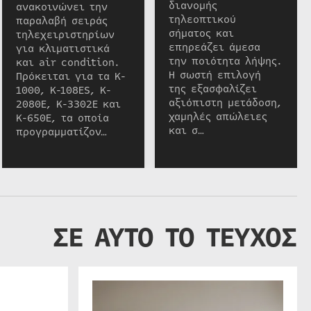
διανομής
ανακοινώνει την
τηλεοπτικού
παραλαβή σειράς
σήματος και
τηλεχειριστηρίων
επηρεάζει άμεσα
για κλιματιστικά
την ποιότητα λήψης.
και air condition.
Η σωστή επιλογή
Πρόκειται για τα K-
της εξασφαλίζει
1000, K-108ES, K-
αξιόπιστη μετάδοση,
2080E, K-3302E και
χαμηλές απώλειες
K-650E, τα οποία
και σ…
προγραμματίζον…
ΣΕ ΑΥΤΟ ΤΟ ΤΕΥΧΟΣ