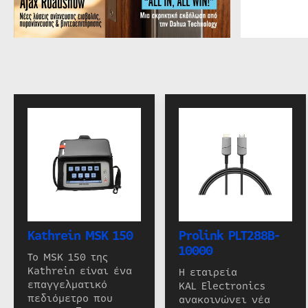
Kathrein MSK 150
Prolink PLT288B-
10000
Το MSK 150 της
Kathrein είναι ένα
Η εταιρεία
επαγγελματικό
KAL Electronics
πεδιόμετρο που
ανακοινώνει νέα