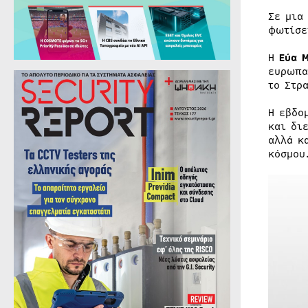
Σε μια
φωτίσε
Η
Εύα 
ευρωπα
το Στρ
Η εβδο
και δι
αλλά κ
κόσμου