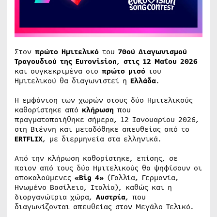
Στον
πρώτο Ημιτελικό
του
70ού Διαγωνισμού
Τραγουδιού της Eurovision
,
στις 12 Μαΐου 2026
και συγκεκριμένα στο
πρώτο μισό
του
Ημιτελικού θα διαγωνιστεί η
Ελλάδα
.
Η εμφάνιση των χωρών στους δύο Ημιτελικούς
καθορίστηκε από
κλήρωση
που
πραγματοποιήθηκε σήμερα, 12 Ιανουαρίου 2026,
στη Βιέννη και μεταδόθηκε απευθείας από το
ERTFLIX
, με διερμηνεία στα ελληνικά.
Από την κλήρωση καθορίστηκε, επίσης, σε
ποιον από τους δύο Ημιτελικούς θα ψηφίσουν οι
αποκαλούμενες
«Big 4»
(Γαλλία, Γερμανία,
Ηνωμένο Βασίλειο, Ιταλία), καθώς και η
διοργανώτρια χώρα,
Αυστρία
, που
διαγωνίζονται απευθείας στον Μεγάλο Τελικό.