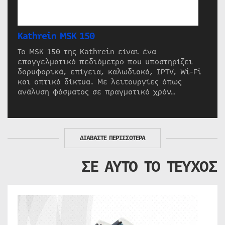
Kathrein MSK 150
Το MSK 150 της Kathrein είναι ένα
επαγγελματικό πεδιόμετρο που υποστηρίζει
δορυφορικά, επίγεια, καλωδιακά, IPTV, Wi-Fi
και οπτικά δίκτυα. Με λειτουργίες όπως
ανάλυση φάσματος σε πραγματικό χρόν…
ΔΙΑΒΑΣΤΕ ΠΕΡΙΣΣΟΤΕΡΑ
ΣΕ ΑΥΤΟ ΤΟ ΤΕΥΧΟΣ