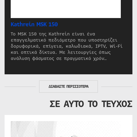
Kathrein MSK 150
Το MSK 150 της Kathrein είναι ένα
επαγγελματικό πεδιόμετρο που υποστηρίζει
δορυφορικά, επίγεια, καλωδιακά, IPTV, Wi-Fi
και οπτικά δίκτυα. Με λειτουργίες όπως
ανάλυση φάσματος σε πραγματικό χρόν…
ΔΙΑΒΑΣΤΕ ΠΕΡΙΣΣΟΤΕΡΑ
ΣΕ ΑΥΤΟ ΤΟ ΤΕΥΧΟΣ