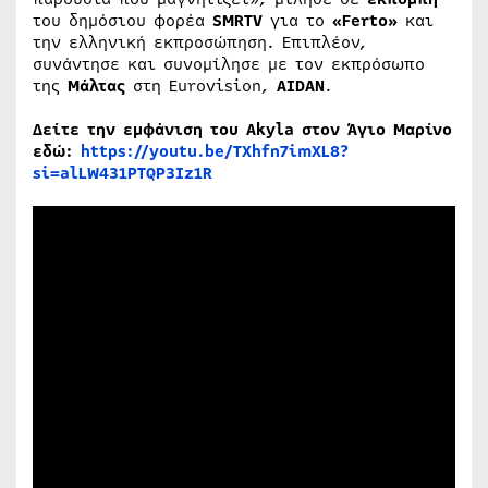
του δημόσιου φορέα
SMRTV
για το
«Ferto»
και
την ελληνική εκπροσώπηση. Επιπλέον,
συνάντησε και συνομίλησε με τον εκπρόσωπο
της
Μάλτας
στη Eurovision,
AIDAN
.
Δείτε την εμφάνιση του Akyla στον Άγιο Μαρίνο
εδώ:
https://youtu.be/TXhfn7imXL8?
si=alLW431PTQP3Iz1R