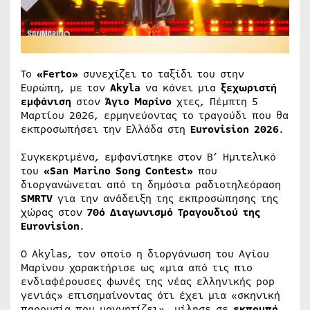
Το
«Ferto»
συνεχίζει το ταξίδι του στην
Ευρώπη, με τον
Akyla
να κάνει μια
ξεχωριστή
εμφάνιση
στον
Άγιο Μαρίνο
χτες, Πέμπτη 5
Μαρτίου 2026, ερμηνεύοντας το τραγούδι που θα
εκπροσωπήσει την Ελλάδα στη
Eurovision 2026
.
Συγκεκριμένα, εμφανίστηκε στον Β’ Ημιτελικό
του
«San Marino Song Contest»
που
διοργανώνεται από τη δημόσια ραδιοτηλεόραση
SMRTV
για την ανάδειξη της εκπροσώπησης της
χώρας στον
70ό Διαγωνισμό Τραγουδιού της
Eurovision
.
Ο Akylas, τον οποίο η διοργάνωση του Αγίου
Μαρίνου χαρακτήρισε ως «μια από τις πιο
ενδιαφέρουσες φωνές της νέας ελληνικής pop
γενιάς» επισημαίνοντας ότι έχει μια «σκηνική
παρουσία που μαγνητίζει», μίλησε σε
εκπομπή