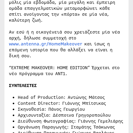
μόλις μία εβδομάδα, μία μεγάλη και έμπειρη
ομάδα επαγγελματικών μεταμορφώνει κάθε
σπίτι ανοίγοντας την «πόρτα» σε μία νέα,
καλύτερη ζωή.
Αν εσύ ή η οικογένειά σου χρειάζεστε μία νέα
αρχή, δήλωσε συμμετοχή στο
www.antenna.gr/HomeMakeover
και ίσως η
επόμενη ιστορία που θα αλλάξει να είναι η
δική σου.
“EXTREME MAKEOVER: HOME EDITION” Έρχεται στο
νέο πρόγραμμα του ΑΝΤ1.
ΣΥΝΤΕΛΕΣΤΕΣ
Head of Production: Αντώνης Μάτσος
Content Director: Γιάννης Μπίτσικας
Σκηνοθεσία: Πάνος Γεωργίου
Αρχισυνταξία: Δέσποινα Γρηγοροπούλου
Διεύθυνση Φωτογραφίας: Γιάννης Γεμελιάρης
Οργάνωση Παραγωγής: Σταμάτης Τσάκωνας
Διεύθυνση Παραγωγής: Γιώργος Βαρλάμος