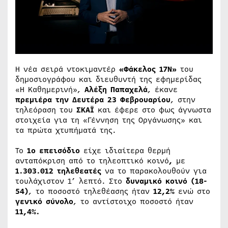
Η νέα σειρά ντοκιμαντέρ
«Φάκελος 17Ν»
του
δημοσιογράφου και διευθυντή της εφημερίδας
«Η Καθημερινή»,
Αλέξη Παπαχελά
, έκανε
πρεμιέρα την Δευτέρα 23 Φεβρουαρίου
, στην
τηλεόραση του
ΣΚΑΪ
και έφερε στο φως άγνωστα
στοιχεία για τη «Γέννηση της Οργάνωσης» και
τα πρώτα χτυπήματά της.
Το
1ο επεισόδιο
είχε ιδιαίτερα θερμή
ανταπόκριση από το τηλεοπτικό κοινό
,
με
1.303.012 τηλεθεατές
να το παρακολουθούν για
τουλάχιστον 1’ λεπτό. Στο
δυναμικό κοινό (18-
54)
, το ποσοστό τηλεθέασης ήταν
12,2%
ενώ στο
γενικό σύνολο
, το αντίστοιχο ποσοστό ήταν
11,4%.