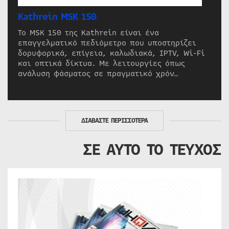
Kathrein MSK 150
Το MSK 150 της Kathrein είναι ένα
επαγγελματικό πεδιόμετρο που υποστηρίζει
δορυφορικά, επίγεια, καλωδιακά, IPTV, Wi-Fi
και οπτικά δίκτυα. Με λειτουργίες όπως
ανάλυση φάσματος σε πραγματικό χρόν…
ΔΙΑΒΑΣΤΕ ΠΕΡΙΣΣΟΤΕΡΑ
ΣΕ ΑΥΤΟ ΤΟ ΤΕΥΧΟΣ