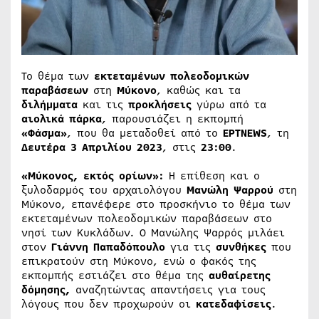
Το θέμα των
εκτεταμένων πολεοδομικών
παραβάσεων
στη
Μύκονο
, καθώς και τα
διλήμματα
και τις
προκλήσεις
γύρω από τα
αιολικά πάρκα
, παρουσιάζει η εκπομπή
«Φάσμα»
, που θα μεταδοθεί από το
ΕΡΤNEWS
, τη
Δευτέρα 3 Απριλίου 2023
, στις
23:00
.
«Μύκονος, εκτός ορίων»:
Η επίθεση και ο
ξυλοδαρμός του αρχαιολόγου
Μανώλη Ψαρρού
στη
Μύκονο, επανέφερε στο προσκήνιο το θέμα των
εκτεταμένων πολεοδομικών παραβάσεων στο
νησί των Κυκλάδων. Ο Μανώλης Ψαρρός μιλάει
στον
Γιάννη Παπαδόπουλο
για τις
συνθήκες
που
επικρατούν στη Μύκονο, ενώ ο φακός της
εκπομπής εστιάζει στο θέμα της
αυθαίρετης
δόμησης,
αναζητώντας απαντήσεις για τους
λόγους που δεν προχωρούν οι
κατεδαφίσεις
.