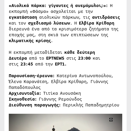
«Αιολικά πάρκα: γίγαντες ή ανεμόμυλοι;»:
Η
εκπομπή «Φάσμα» ασχολείται με την
εγκατάσταση
αιολικών πάρκων, τις
αντιδράσεις
και τον
σχεδιασμό λύσεων
. Η
Ελβίρα Κρίθαρη
διερευνά ένα από τα κρισιμότερα ζητήματα της
εποχής μας, στη σκιά των επιπτώσεων της
κλιματικής κρίσης
.
Η εκπομπή μεταδίδεται
κάθε δεύτερη
Δευτέρα
από το
ΕΡΤNEWS
στις
23:00
και
στις
23:45
από την
ΕΡΤ1.
Παρουσίαση-έρευνα:
Κατερίνα Αντωνοπούλου,
Έλενα Καρανάτση, Ελβίρα Κρίθαρη, Γιάννης
Παπαδόπουλος
Αρχισυνταξία:
Τιτίκα Ανουσάκη
Σκηνοθεσία:
Γιάννης Ρεμούνδος
Διεύθυνση παραγωγής:
Περικλής Παπαδημητρίου