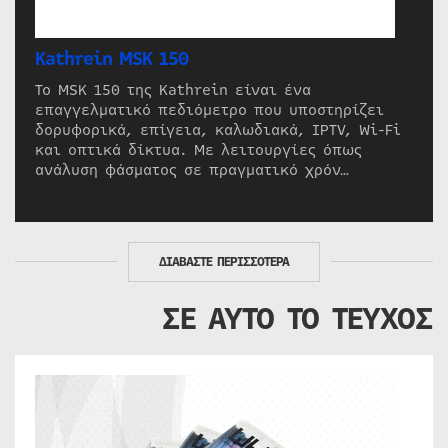
Kathrein MSK 150
Το MSK 150 της Kathrein είναι ένα
επαγγελματικό πεδιόμετρο που υποστηρίζει
δορυφορικά, επίγεια, καλωδιακά, IPTV, Wi-Fi
και οπτικά δίκτυα. Με λειτουργίες όπως
ανάλυση φάσματος σε πραγματικό χρόν…
ΔΙΑΒΑΣΤΕ ΠΕΡΙΣΣΟΤΕΡΑ
ΣΕ ΑΥΤΟ ΤΟ ΤΕΥΧΟΣ