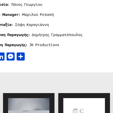
εσία
: Πάνος Γεωργίου
t Manager:
Μαριλού Ρεπαπή
νταξία
: Σόφη Καραγιάννη
νση Παραγωγής:
Δημήτρης Γραμματόπουλος
ση Παραγωγής:
JK Productions
acebook
LinkedIn
Messenger
Μοιραστείτε