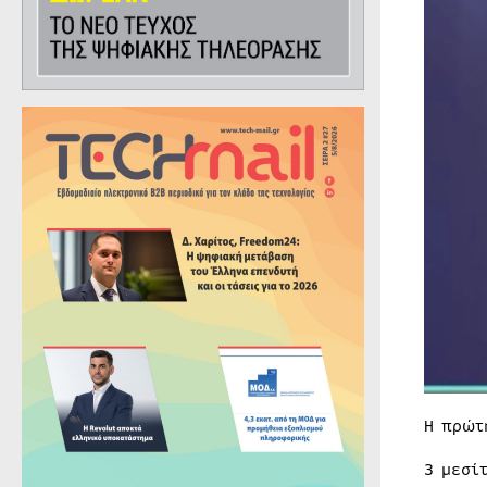
Η πρώτ
3 μεσί