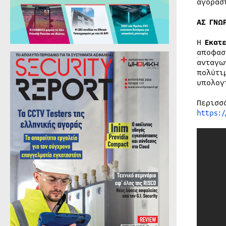
αγορασ
ΑΣ ΓΝΩ
Η
Εκατ
αποφασ
ανταγω
πολύτι
υπολογ
Περισσ
https: