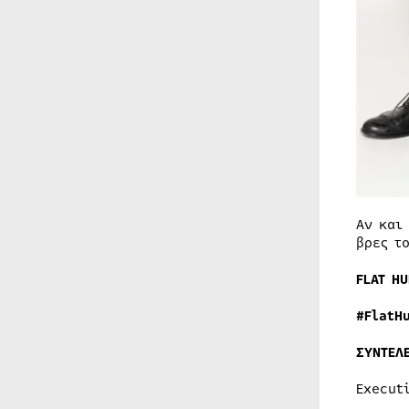
Αν και
βρες τ
FLAT H
#FlatH
ΣΥΝΤΕΛ
Execut