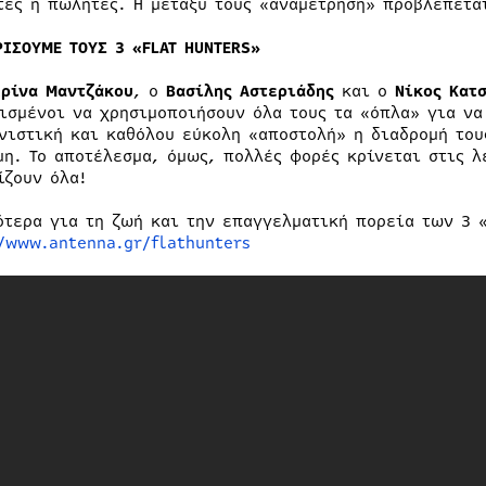
τές ή πωλητές. Η μεταξύ τους «αναμέτρηση» προβλέπετα
ΡΙΣΟΥΜΕ ΤΟΥΣ 3 «FLAT HUNTERS»
ερίνα Μαντζάκου
, ο
Βασίλης Αστεριάδης
και ο
Νίκος Κατ
ισμένοι να χρησιμοποιήσουν όλα τους τα «όπλα» για να 
νιστική και καθόλου εύκολη «αποστολή» η διαδρομή του
μη. Το αποτέλεσμα, όμως, πολλές φορές κρίνεται στις λ
ίζουν όλα!
ότερα για τη ζωή και την επαγγελματική πορεία των 3 
//www.antenna.gr/flathunters