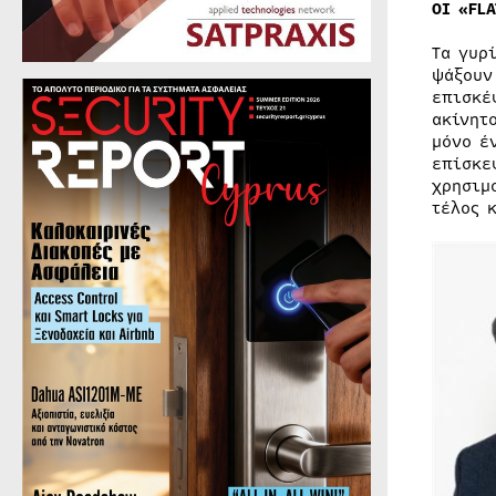
OI «FL
Τα γυρ
ψάξουν
επισκέ
ακίνητ
μόνο έ
επίσκε
χρησιμ
τέλος 