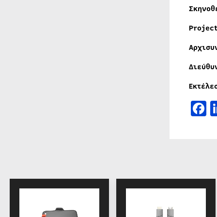
Σκηνοθ
Projec
Αρχισυ
Διεύθυ
Εκτέλε
F