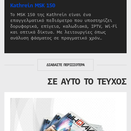
Kathrein MSK 150
Το MSK 150 της Kathrein είναι ένα
επαγγελματικό πεδιόμετρο που υποστηρίζει
δορυφορικά, επίγεια, καλωδιακά, IPTV, Wi-Fi
και οπτικά δίκτυα. Με λειτουργίες όπως
ανάλυση φάσματος σε πραγματικό χρόν…
ΔΙΑΒΑΣΤΕ ΠΕΡΙΣΣΟΤΕΡΑ
ΣΕ ΑΥΤΟ ΤΟ ΤΕΥΧΟΣ