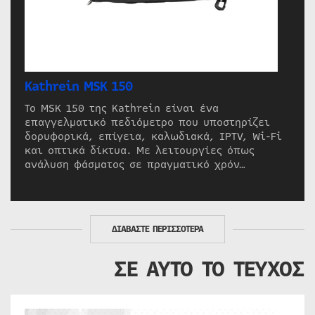
Kathrein MSK 150
Το MSK 150 της Kathrein είναι ένα
επαγγελματικό πεδιόμετρο που υποστηρίζει
δορυφορικά, επίγεια, καλωδιακά, IPTV, Wi-Fi
και οπτικά δίκτυα. Με λειτουργίες όπως
ανάλυση φάσματος σε πραγματικό χρόν…
ΔΙΑΒΑΣΤΕ ΠΕΡΙΣΣΟΤΕΡΑ
ΣΕ ΑΥΤΟ ΤΟ ΤΕΥΧΟΣ