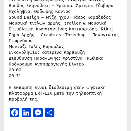
Βοηθός Σκηνοθέτη – Έρευνα: Άρτεμις Τζαβάρα
Ηχοληψία: Θοδωρής Κόγιας
Sound Design – Μίξη ήχου: Τάσος Καραδέδος
Μουσική τίτλων αρχής, trailer & Μουσική
Επιμέλεια: Κωνσταντίνος Κατικαρίδης- Rikki
Σήμα Αρχής – Graphics: Threehop – Παναγιώτης
Γιωργάκας
Μοντάζ: Τόλης Καρουλάς
Εικονοληψία: Κατερίνα Καρπούζη
Διεύθυνση Παραγωγής: Χριστίνα Γκωλέκα
Πρόγραμμα Αναπαραγωγής Βίντεο
00:00
00:31
Η εκπομπή είναι διαθέσιμη στην ψηφιακή
πλατφόρμα ERTFLIX μετά την τηλεοπτική
προβολή της.
Facebook
LinkedIn
Messenger
Μοιραστείτε