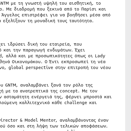
GNTM με τη γνωστή υψηλή του αισθητική, το
ο. Mε διαδρομή που ξεκινά από το Παρίσι και
ο Άγγελος επιστρέφει για να βοηθήσει μέσα από
 εξελίξουν τη μοναδική τους ταυτότητα.
χει ιδρύσει δική του εταιρεία, που
ό και την παραγωγή ενδυμάτων. Έχει
d, αλλά και με προσωπικότητες όπως οι Lady
Αθηνά Οικονομάκου. Ο Έντι εκπροσωπεί τη νέα
νο, global perspective στην επιτροπή του νέου
ου GNTM, αναλαμβάνει ξανά τον ρόλο της
χή με τα ανατρεπτικά της concept. Με τον
ν ασταμάτητη ενέργειά της, φέρνει μπροστά και
λούμενη καλλιτεχνικά κάθε challenge και
irector & Model Mentor, αναλαμβάνοντας έναν
μού όσο και στη λήψη των τελικών αποφάσεων.