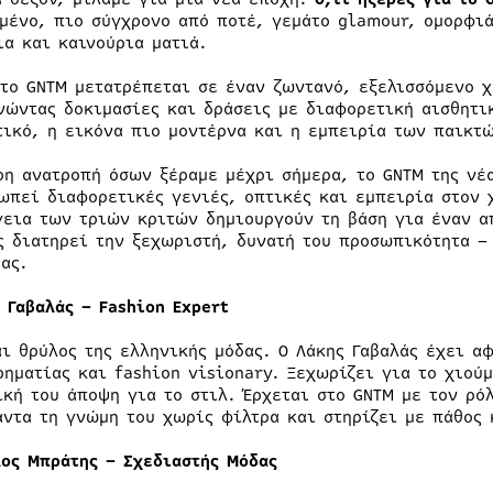
μένο, πιο σύγχρονο από ποτέ, γεμάτο glamour, ομορφι
ια και καινούρια ματιά.
 το GNTM μετατρέπεται σε έναν ζωντανό, εξελισσόμενο 
νώντας δοκιμασίες και δράσεις με διαφορετική αισθητικ
τικό, η εικόνα πιο μοντέρνα και η εμπειρία των παικτώ
ρη ανατροπή όσων ξέραμε μέχρι σήμερα, το GNTM της νέ
ωπεί διαφορετικές γενιές, οπτικές και εμπειρία στον 
γεια των τριών κριτών δημιουργούν τη βάση για έναν α
ς διατηρεί την ξεχωριστή, δυνατή του προσωπικότητα –
ας.
 Γαβαλάς – Fashion Expert
αι θρύλος της ελληνικής μόδας. Ο Λάκης Γαβαλάς έχει α
ρηματίας και fashion visionary. Ξεχωρίζει για το χιού
ική του άποψη για το στιλ. Έρχεται στο GNTM με τον ρό
άντα τη γνώμη του χωρίς φίλτρα και στηρίζει με πάθος 
λος Μπράτης – Σχεδιαστής Μόδας