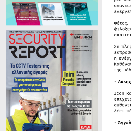
ανανεω
ενέργε
Φέτος,
φιλοξε
απαιτη
Σε πλή
εκπροσ
η ενέρ
Καθένα
της μόδ
· Λάκης
Icon κ
επιχει
αυθεντ
λέει π
· Άγγε