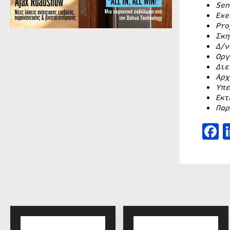
Sen
Exe
Pro
Σκη
Δ/ν
Οργ
Διε
Αρχ
Υπε
Εκτ
Παρ
F