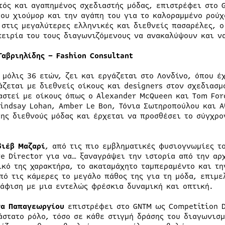
τός και αγαπημένος σχεδιαστής μόδας, επιστρέφει στο 
του χιούμορ και την αγάπη του για το καλοραμμένο ρούχ
 στις μεγαλύτερες ελληνικές και διεθνείς πασαρέλες, 
πειρία του τους διαγωνιζόμενους να ανακαλύψουν και να
Γαβριηλίδης – Fashion Consultant
, μόλις 36 ετών, ζει και εργάζεται στο Λονδίνο, όπου έ
άζεται με διεθνείς οίκους και designers στον σχεδιασμ
αστεί με οίκους όπως ο Alexander McQueen και Tom For
Lindsay Lohan, Amber Le Bon, Τόνια Σωτηροπούλου και 
της διεθνούς μόδας και έρχεται να προσθέσει το σύγχρο
ιέβ Μαζαρί
, από τις πιο εμβληματικές φυσιογνωμίες τ
ve Director για να… ξαναγράψει την ιστορία από την αρ
ικό της χαρακτήρα, το ακαταμάχητο ταμπεραμέντο και τη
πό τις κάμερες το μεγάλο πάθος της για τη μόδα, επιμε
άφιση με μια εντελώς φρέσκια δυναμική και οπτική.
να Παπαγεωργίου
επιστρέφει στο GNTM ως Competition D
άστατο ρόλο, τόσο σε κάθε στιγμή δράσης του διαγωνισ