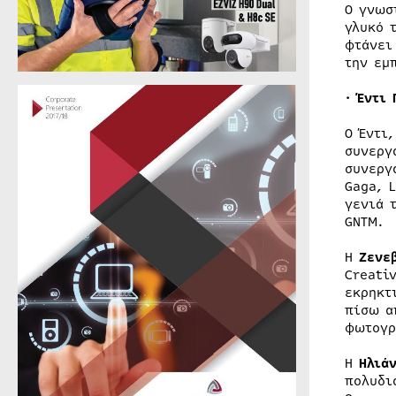
Ο γνωσ
γλυκό 
φτάνει
την εμ
· Έντι 
Ο Έντι
συνεργ
συνεργ
Gaga, 
γενιά 
GNTM.
Η
Ζενεβ
Creati
εκρηκτ
πίσω α
φωτογρ
Η
Ηλιά
πολυδι