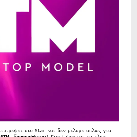
πιστρέφει στο Star και δεν μιλάμε απλώς για
GNTM… ξαναγράφεται!
Γιατί έρχεται εντελώς