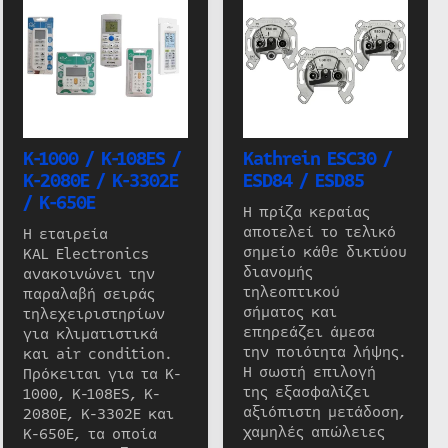
K-1000 / K-108ES /
Kathrein ESC30 /
K-2080E / K-3302E
ESD84 / ESD85
/ K-650E
Η πρίζα κεραίας
αποτελεί το τελικό
Η εταιρεία
σημείο κάθε δικτύου
KAL Electronics
διανομής
ανακοινώνει την
τηλεοπτικού
παραλαβή σειράς
σήματος και
τηλεχειριστηρίων
επηρεάζει άμεσα
για κλιματιστικά
την ποιότητα λήψης.
και air condition.
Η σωστή επιλογή
Πρόκειται για τα K-
της εξασφαλίζει
1000, K-108ES, K-
αξιόπιστη μετάδοση,
2080E, K-3302E και
χαμηλές απώλειες
K-650E, τα οποία