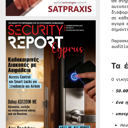
Θα στη
αυτοπε
διαφορ
σε κάθ
αγορά 
σημαντ
Παρασκ
auditi
Τα 
Ο νικη
· 50.0
· ένα 
· υποτ
Hea