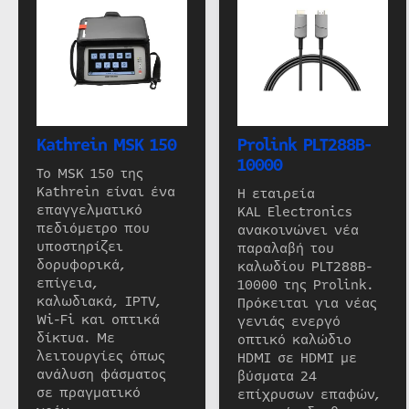
Kathrein MSK 150
Prolink PLT288B-
10000
Το MSK 150 της
Kathrein είναι ένα
Η εταιρεία
επαγγελματικό
KAL Electronics
πεδιόμετρο που
ανακοινώνει νέα
υποστηρίζει
παραλαβή του
δορυφορικά,
καλωδίου PLT288B-
επίγεια,
10000 της Prolink.
καλωδιακά, IPTV,
Πρόκειται για νέας
Wi-Fi και οπτικά
γενιάς ενεργό
δίκτυα. Με
οπτικό καλώδιο
λειτουργίες όπως
HDMI σε HDMI με
ανάλυση φάσματος
βύσματα 24
σε πραγματικό
επίχρυσων επαφών,