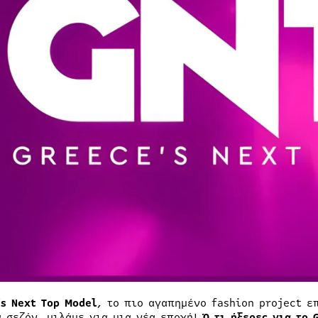
’s Next Top Model
, το πιο αγαπημένο fashion project ε
α σεζόν, μιλάμε για μια νέα εποχή!
Ό,τι ήξερες για το 