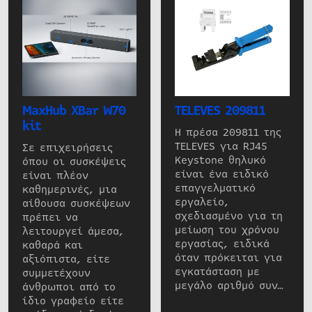
MaxHub XBar W70
TELEVES 209811
kit
Η πρέσα 209811 της
TELEVES για RJ45
Σε επιχειρήσεις
Keystone θηλυκό
όπου οι συσκέψεις
είναι ένα ειδικό
είναι πλέον
επαγγελματικό
καθημερινές, μια
εργαλείο,
αίθουσα συσκέψεων
σχεδιασμένο για τη
πρέπει να
μείωση του χρόνου
λειτουργεί άμεσα,
εργασίας, ειδικά
καθαρά και
όταν πρόκειται για
αξιόπιστα, είτε
εγκατάσταση με
συμμετέχουν
μεγάλο αριθμό συν…
άνθρωποι από το
ίδιο γραφείο είτε