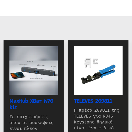
MaxHub XBar W70
TELEVES 209811
kit
Η πρέσα 209811 της
TELEVES για RJ45
Σε επιχειρήσεις
Keystone θηλυκό
όπου οι συσκέψεις
είναι ένα ειδικό
είναι πλέον