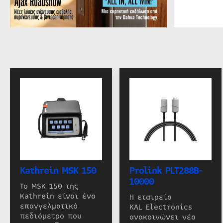
Kathrein MSK 150
Prolink PLT288B-
10000
Το MSK 150 της
Kathrein είναι ένα
Η εταιρεία
επαγγελματικό
KAL Electronics
πεδιόμετρο που
ανακοινώνει νέα