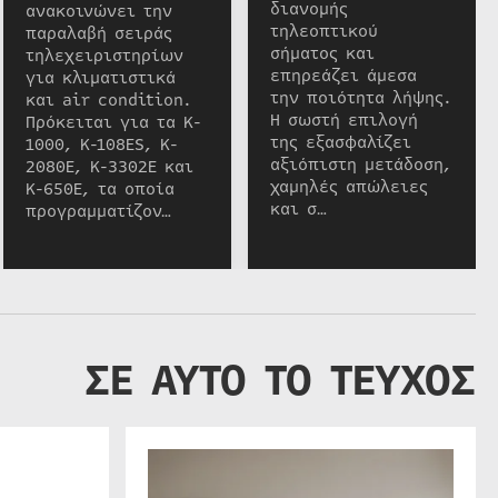
διανομής
ανακοινώνει την
τηλεοπτικού
παραλαβή σειράς
σήματος και
τηλεχειριστηρίων
επηρεάζει άμεσα
για κλιματιστικά
την ποιότητα λήψης.
και air condition.
Η σωστή επιλογή
Πρόκειται για τα K-
της εξασφαλίζει
1000, K-108ES, K-
αξιόπιστη μετάδοση,
2080E, K-3302E και
χαμηλές απώλειες
K-650E, τα οποία
και σ…
προγραμματίζον…
ΣΕ ΑΥΤΟ ΤΟ ΤΕΥΧΟΣ