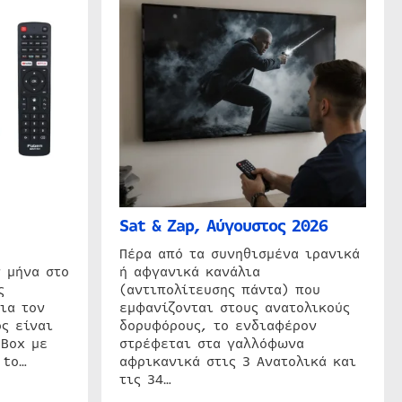
Sat & Zap, Αύγουστος 2026
η
Πέρα από τα συνηθισμένα ιρανικά
 μήνα στο
ή αφγανικά κανάλια
ς
(αντιπολίτευσης πάντα) που
ια τον
εμφανίζονται στους ανατολικούς
ς είναι
δορυφόρους, το ενδιαφέρον
 Box με
στρέφεται στα γαλλόφωνα
 to…
αφρικανικά στις 3 Ανατολικά και
τις 34…