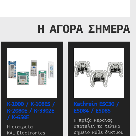
Η ΑΓΟΡΑ ΣΗΜΕΡΑ
K-1000 / K-108ES /
Kathrein ESC30 /
K-2080E / K-3302E
ESD84 / ESD85
/ K-650E
Η πρίζα κεραίας
αποτελεί το τελικό
Η εταιρεία
σημείο κάθε δικτύου
KAL Electronics