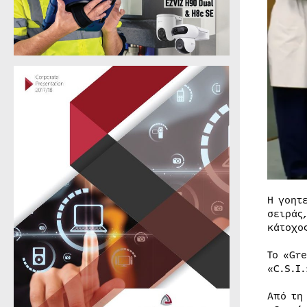
Η γοητ
σειράς
κάτοχο
Το «Gr
«C.S.I
Από τη