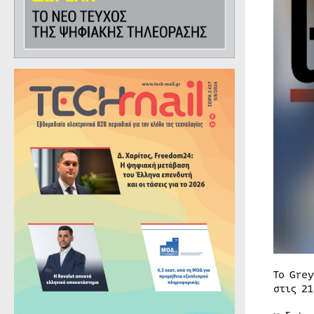
Το Gre
στις 2