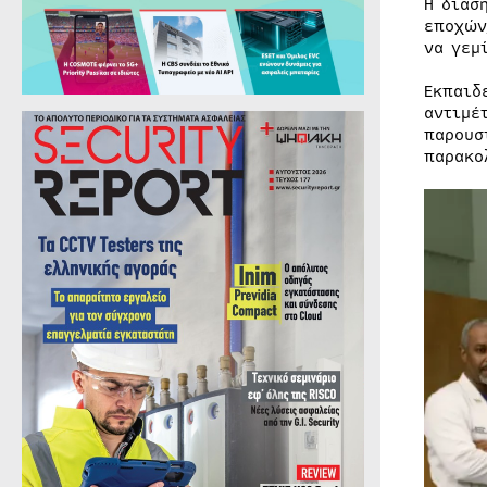
Η διάσ
εποχών
να γεμ
Εκπαιδ
αντιμέ
παρουσ
παρακο