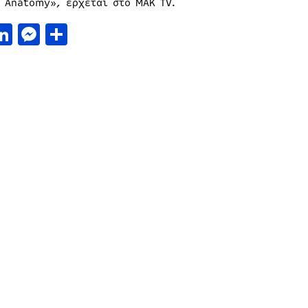
s Anatomy», έρχεται στο ΜΑΚ TV.
acebook
LinkedIn
Messenger
Μοιραστείτε