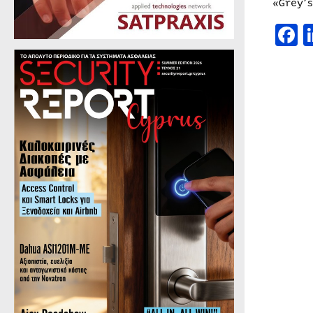
«Grey’
F