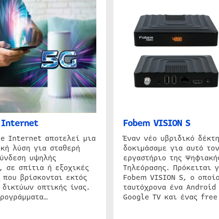
Internet
Fobem VISION S
e Internet αποτελεί μια
Έναν νέο υβριδικό δέκτ
κή λύση για σταθερή
δοκιμάσαμε για αυτό τον
σύνδεση υψηλής
εργαστήριο της Ψηφιακή
, σε σπίτια ή εξοχικές
Τηλεόρασης. Πρόκειται γ
 που βρίσκονται εκτός
Fobem VISION S, ο οποίο
 δικτύων οπτικής ίνας.
ταυτόχρονα ένα Android
προγράμματα…
Google TV και ένας free