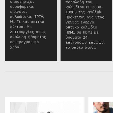
υποστηρίζει
παραλαβή του
δορυφορικά,
καλωδίου PLT288B-
επίγεια,
10000 της Prolink.
καλωδιακά, IPTV,
Πρόκειται για νέας
Wi-Fi και οπτικά
γενιάς ενεργό
δίκτυα. Με
οπτικό καλώδιο
λειτουργίες όπως
HDMI σε HDMI με
ανάλυση φάσματος
βύσματα 24
σε πραγματικό
επίχρυσων επαφών,
χρόν…
το οποίο διαθ…