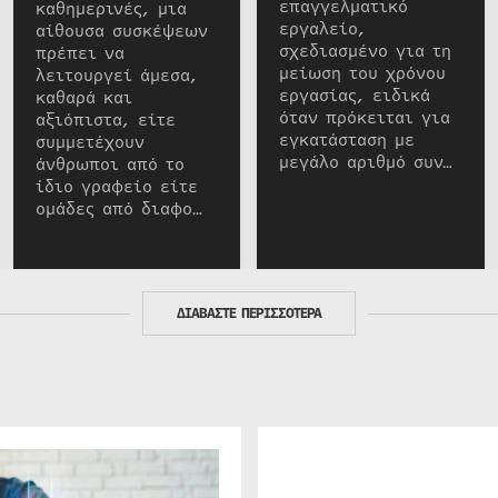
επαγγελματικό
καθημερινές, μια
εργαλείο,
αίθουσα συσκέψεων
σχεδιασμένο για τη
πρέπει να
μείωση του χρόνου
λειτουργεί άμεσα,
εργασίας, ειδικά
καθαρά και
όταν πρόκειται για
αξιόπιστα, είτε
εγκατάσταση με
συμμετέχουν
μεγάλο αριθμό συν…
άνθρωποι από το
ίδιο γραφείο είτε
ομάδες από διαφο…
ΔΙΑΒΑΣΤΕ ΠΕΡΙΣΣΟΤΕΡΑ