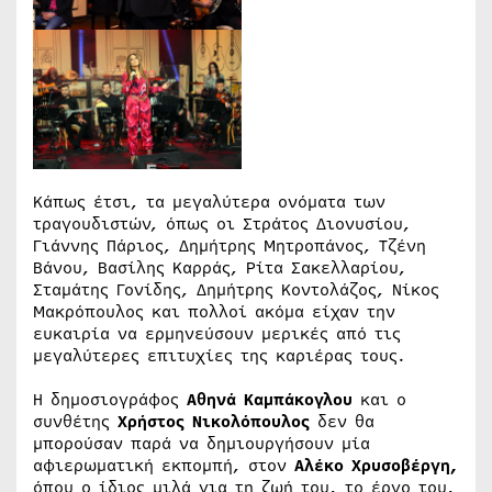
Κάπως έτσι, τα μεγαλύτερα ονόματα των
τραγουδιστών, όπως οι Στράτος Διονυσίου,
Γιάννης Πάριος, Δημήτρης Μητροπάνος, Τζένη
Βάνου, Βασίλης Καρράς, Ρίτα Σακελλαρίου,
Σταμάτης Γονίδης, Δημήτρης Κοντολάζος, Νίκος
Μακρόπουλος και πολλοί ακόμα είχαν την
ευκαιρία να ερμηνεύσουν μερικές από τις
μεγαλύτερες επιτυχίες της καριέρας τους.
Η δημοσιογράφος
Αθηνά Καμπάκογλου
και ο
συνθέτης
Χρήστος Νικολόπουλος
δεν θα
μπορούσαν παρά να δημιουργήσουν μία
αφιερωματική εκπομπή, στον
Αλέκο Χρυσοβέργη
,
όπου ο ίδιος μιλά για τη ζωή του, το έργο του,