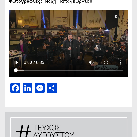
Φωτογραφίες:
Μάχη Παπαγεωργίου
Facebook
LinkedIn
Messenger
Μοιραστείτε