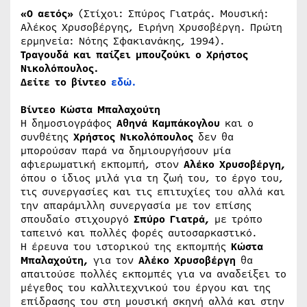
«Ο αετός»
(Στίχοι: Σπύρος Γιατράς. Μουσική:
Αλέκος Χρυσοβέργης, Ειρήνη Χρυσοβέργη. Πρώτη
ερμηνεία: Νότης Σφακιανάκης, 1994).
Τραγουδά και παίζει μπουζούκι ο Χρήστος
Νικολόπουλος.
Δείτε το βίντεο
εδώ.
Βίντεο Κώστα Μπαλαχούτη
Η δημοσιογράφος
Αθηνά Καμπάκογλου
και ο
συνθέτης
Χρήστος Νικολόπουλος
δεν θα
μπορούσαν παρά να δημιουργήσουν μία
αφιερωματική εκπομπή, στον
Αλέκο Χρυσοβέργη
,
όπου ο ίδιος μιλά για τη ζωή του, το έργο του,
τις συνεργασίες και τις επιτυχίες του αλλά και
την απαράμιλλη συνεργασία με τον επίσης
σπουδαίο στιχουργό
Σπύρο Γιατρά
,
με τρόπο
ταπεινό και πολλές φορές αυτοσαρκαστικό.
Η έρευνα του ιστορικού της εκπομπής
Κώστα
Μπαλαχούτη,
για τον
Αλέκο Χρυσοβέργη
θα
απαιτούσε πολλές εκπομπές για να αναδείξει το
μέγεθος του καλλιτεχνικού του έργου και της
επίδρασης του στη μουσική σκηνή αλλά και στην