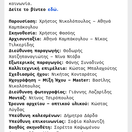
κοινωνία.
Δείτε το βίντεο
εδώ.
Παρουσίαση:
Χρήστος Νικολόπουλος – Αθηνά
Καμπάκογλου
Σκηνοθεσία:
Χρήστος Φασόης
Αρχισυνταξία:
Αθηνά Καμπάκογλου – Νίκος
Τιλκερίδης
Διεύθυνση παραγωγής:
Θοδωρής
Χατζηπαναγιώτης – Νίνα Ντόβα
Εξωτερικός παραγωγός:
Φάνης Συναδινός
Καλλιτεχνική επιμέλεια:
Κώστας Μπαλαχούτης
Σχεδιασμός ήχου:
Νικήτας Κονταράτος
Ηχογράφηση – Μίξη Ήχου – Master:
Βασίλης
Νικολόπουλος
Διεύθυνση φωτογραφίας:
Γιάννης Λαζαρίδης
Μοντάζ:
Ντίνος Τσιρόπουλος
Έρευνα αρχείου – οπτικού υλικού:
Κώστας
Λύγδας
Υπεύθυνη καλεσμένων:
Δήμητρα Δάρδα
Υπεύθυνη επικοινωνίας:
Σοφία Καλαντζή
Βοηθός σκηνοθέτη:
Σορέττα Καψωμένου