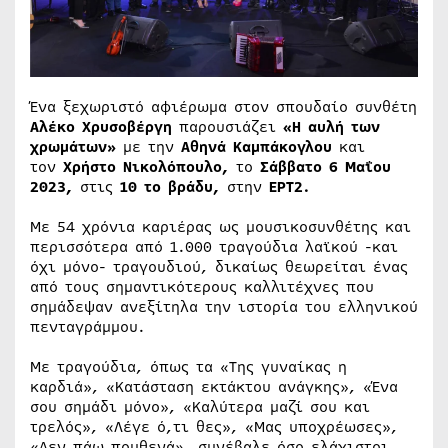
Ένα ξεχωριστό αφιέρωμα στον σπουδαίο συνθέτη
Αλέκο Χρυσοβέργη
παρουσιάζει
«Η αυλή των
χρωμάτων»
με την
Αθηνά Καμπάκογλου
και
τον
Χρήστο Νικολόπουλο,
το
Σάββατο 6 Μαΐου
2023,
στις
10 το βράδυ,
στην
ΕΡΤ2.
Με 54 χρόνια καριέρας ως μουσικοσυνθέτης και
περισσότερα από 1.000 τραγούδια λαϊκού -και
όχι μόνο- τραγουδιού, δικαίως θεωρείται ένας
από τους σημαντικότερους καλλιτέχνες που
σημάδεψαν ανεξίτηλα την ιστορία του ελληνικού
πενταγράμμου.
Με τραγούδια, όπως τα «Της γυναίκας η
καρδιά», «Κατάσταση εκτάκτου ανάγκης», «Ένα
σου σημάδι μόνο», «Καλύτερα μαζί σου και
τρελός», «Λέγε ό,τι θες», «Μας υποχρέωσες»,
«Δεν πάω πουθενά», συνέβαλε όσο ελάχιστοι