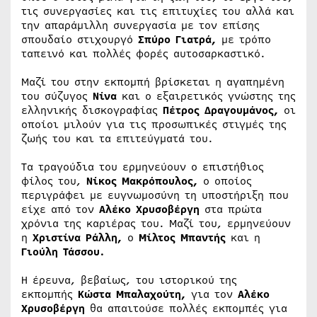
τις συνεργασίες και τις επιτυχίες του αλλά και
την απαράμιλλη συνεργασία με τον επίσης
σπουδαίο στιχουργό
Σπύρο Γιατρά
,
με τρόπο
ταπεινό και πολλές φορές αυτοσαρκαστικό.
Μαζί του στην εκπομπή βρίσκεται η αγαπημένη
του σύζυγος
Νίνα
και ο εξαιρετικός γνώστης της
ελληνικής δισκογραφίας
Πέτρος Δραγουμάνος
,
οι
οποίοι μιλούν για τις προσωπικές στιγμές της
ζωής του και τα επιτεύγματά του.
Τα τραγούδια του ερμηνεύουν ο επιστήθιος
φίλος του,
Νίκος Μακρόπουλος,
ο οποίος
περιγράφει με ευγνωμοσύνη τη υποστήριξη που
είχε από τον
Αλέκο Χρυσοβέργη
στα πρώτα
χρόνια της καριέρας του. Μαζί του, ερμηνεύουν
η
Χριστίνα Ράλλη,
ο
Μίλτος Μπαντής
και η
Γιούλη Τάσσου.
Η έρευνα, βεβαίως, του ιστορικού της
εκπομπής
Κώστα Μπαλαχούτη
,
για τον
Αλέκο
Χρυσοβέργη
θα απαιτούσε πολλές εκπομπές για