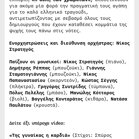
για ακόμα μία φορά την πραγματική τους αγάπη
για το καλό ελληνικό τραγούδι,
αντιμετωπίζοντας με σεβασμό όλους τους
δημιουργούς που έχουν καταθέσει κομμάτια της
ψυχής τους πάνω στις νότες.
Ενορχηστρώσεις και διεύθυνση ορχήστρας: Νίκος
Στρατηγός
Παίζουν οι μουσικοί: Νίκος Στρατηγός
(πιάνο),
Δημήτρης Ρέππας
(μπουζούκι),
Γιάννης
Σταματογιάννης
(μπουζούκι),
Νίκος
Παπαναστασίου
(ακορντεόν),
Κώστας Σέγγης
(πλήκτρα),
Γρηγόρης Συντρίδης
(τύμπανα),
Πόλυς Πελέλης
(μπάσο),
Μανώλης Κόττορος
(βιολί),
Βαγγέλης Κονταράτος
(κιθάρα),
Νατάσα
Παυλάτου
(κρουστά).
Δείτε έξι υπέροχα video:
«Της γυναίκας η καρδιά»
(Στίχοι: Σπύρος