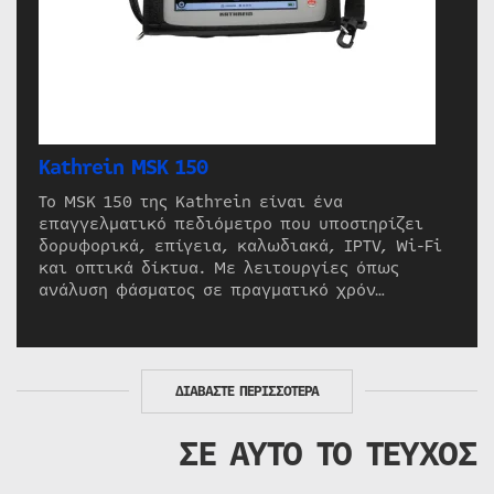
Kathrein MSK 150
Το MSK 150 της Kathrein είναι ένα
επαγγελματικό πεδιόμετρο που υποστηρίζει
δορυφορικά, επίγεια, καλωδιακά, IPTV, Wi-Fi
και οπτικά δίκτυα. Με λειτουργίες όπως
ανάλυση φάσματος σε πραγματικό χρόν…
ΔΙΑΒΑΣΤΕ ΠΕΡΙΣΣΟΤΕΡΑ
ΣΕ ΑΥΤΟ ΤΟ ΤΕΥΧΟΣ