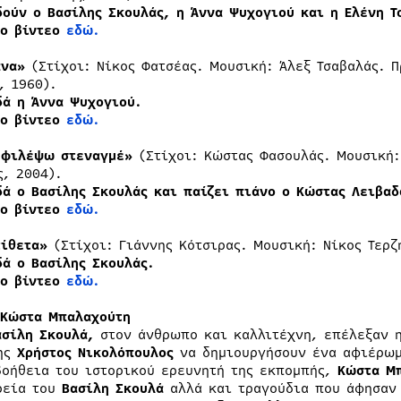
δούν ο Βασίλης Σκουλάς, η Άννα Ψυχογιού και η Ελένη Τ
το βίντεο
εδώ.
άνα»
(Στίχοι: Νίκος Φατσέας. Μουσική: Άλεξ Τσαβαλάς. 
, 1960).
δά η Άννα Ψυχογιού.
το βίντεο
εδώ.
 φιλέψω στεναγμέ»
(Στίχοι: Κώστας Φασουλάς. Μουσική:
ς, 2004).
δά ο Βασίλης Σκουλάς και παίζει πιάνο ο Κώστας Λειβαδ
το βίντεο
εδώ.
τίθετα»
(Στίχοι: Γιάννης Κότσιρας. Μουσική: Νίκος Τερζ
δά ο Βασίλης Σκουλάς.
το βίντεο
εδώ.
 Κώστα Μπαλαχούτη
ασίλη Σκουλά,
στον άνθρωπο και καλλιτέχνη, επέλεξαν 
ης
Χρήστος Νικολόπουλος
να δημιουργήσουν ένα αφιέρω
βοήθεια του ιστορικού ερευνητή της εκπομπής,
Κώστα Μ
ρεία του
Βασίλη Σκουλά
αλλά και τραγούδια που άφησαν 