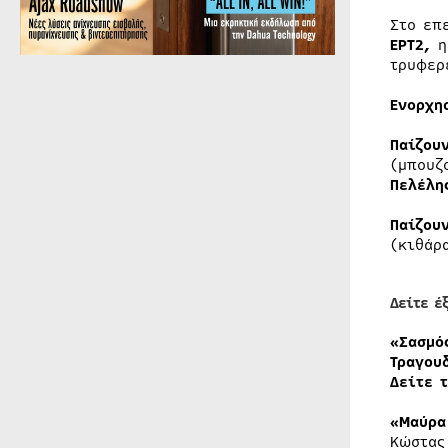
Στο επ
ΕΡΤ2,
τρυφερ
Ενορχη
Παίζου
(μπουζ
Πελέλη
Παίζου
(κιθάρ
Δείτε έ
«Σασμ
Τραγου
Δείτε 
«Μαύρα
Κώστας