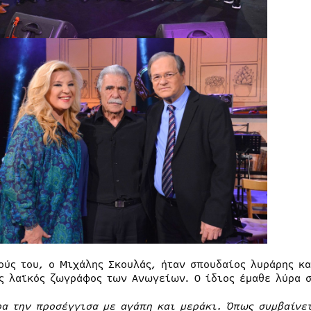
ούς του, ο Μιχάλης Σκουλάς, ήταν σπουδαίος λυράρης κα
ς λαϊκός ζωγράφος των Ανωγείων. Ο ίδιος έμαθε λύρα σ
ρα την προσέγγισα με αγάπη και μεράκι. Όπως συμβαίνει