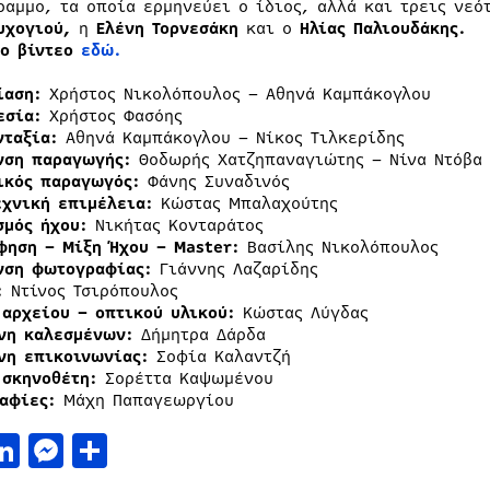
ραμμο, τα οποία ερμηνεύει ο ίδιος, αλλά και τρεις νεό
υχογιού,
η
Ελένη Τορνεσάκη
και ο
Ηλίας Παλιουδάκης.
το βίντεο
εδώ.
ίαση:
Χρήστος Νικολόπουλος – Αθηνά Καμπάκογλου
εσία:
Χρήστος Φασόης
νταξία:
Αθηνά Καμπάκογλου – Νίκος Τιλκερίδης
νση παραγωγής:
Θοδωρής Χατζηπαναγιώτης – Νίνα Ντόβα
ικός παραγωγός:
Φάνης Συναδινός
εχνική επιμέλεια:
Κώστας Μπαλαχούτης
σμός ήχου:
Νικήτας Κονταράτος
φηση – Μίξη Ήχου – Master:
Βασίλης Νικολόπουλος
νση φωτογραφίας:
Γιάννης Λαζαρίδης
:
Ντίνος Τσιρόπουλος
 αρχείου – οπτικού υλικού:
Κώστας Λύγδας
νη καλεσμένων:
Δήμητρα Δάρδα
νη επικοινωνίας:
Σοφία Καλαντζή
 σκηνοθέτη:
Σορέττα Καψωμένου
αφίες:
Μάχη Παπαγεωργίου
acebook
LinkedIn
Messenger
Μοιραστείτε