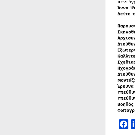
πεντάγ
Άννα Ψ
Δείτε 
Παρουσ
Σκηνοθ
Αρχισυ
Διεύθυ
Εξωτερ
Καλλιτ
Σχεδια
Ηχογρά
Διεύθυ
Μοντάζ
Έρευνα
Υπεύθυ
Υπεύθυ
Βοηθός
Φωτογρ
F