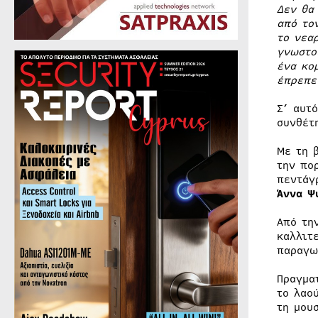
Δεν θα
από το
το νεα
γνωστο
ένα κο
έπρεπε
Σ’ αυτ
συνθέτ
Με τη 
την πο
πεντάγ
Άννα Ψ
Από τη
καλλιτ
παραγ
Πραγμα
το λαο
τη μου