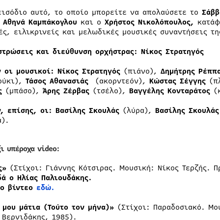
εισόδιο αυτό, το οποίο μπορείτε να απολαύσετε το
Σάββ
η
Αθηνά Καμπάκογλου
και ο
Χρήστος Νικολόπουλος
,
κατάφε
ές, ειλικρινείς και μελωδικές μουσικές συναντήσεις τη
στρώσεις και διεύθυνση ορχήστρας: Νίκος Στρατηγός
ν οι μουσικοί: Νίκος Στρατηγός
(πιάνο),
Δημήτρης Ρέππ
ούκι),
Τάσος Αθανασιάς
(ακορντεόν),
Κώστας Σέγγης
(π
ς
(μπάσο),
Άρης Ζέρβας
(τσέλο),
Βαγγέλης Κονταράτος
(κ
ν, επίσης, οι: Βασίλης Σκουλάς
(λύρα),
Βασίλης Σκουλά
α).
ξι υπέροχα video:
ός»
(Στίχοι: Γιάννης Κότσιρας. Μουσική: Νίκος Τερζής. Π
δά ο Ηλίας Παλιουδάκης.
το βίντεο
εδώ.
 μου μάτια (Τούτο τον μήνα)»
(Στίχοι: Παραδοσιακό. Μο
 Βερνιδάκης, 1985).