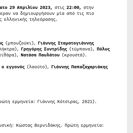
ατο 29 Απριλίου 2023,
στις
22:00,
στην
ραν να δημιουργήσουν μία από τις πιο
ς ελληνικής τηλεόρασης.
ας
(μπουζούκι),
Γιάννης Σταματογιάννης
λήκτρα),
Γρηγόρης Συντρίδης
(τύμπανα),
Πόλυς
ιθάρα),
Νατάσα Παυλάτου
(κρουστά).
ς ο εγγονός
(λαούτο),
Γιάννης Παπαζαχαριάκης
ρώτη ερμηνεία: Γιάννης Κότσιρας, 2021).
υσική: Κώστας Βερνιδάκης. Πρώτη ερμηνεία: