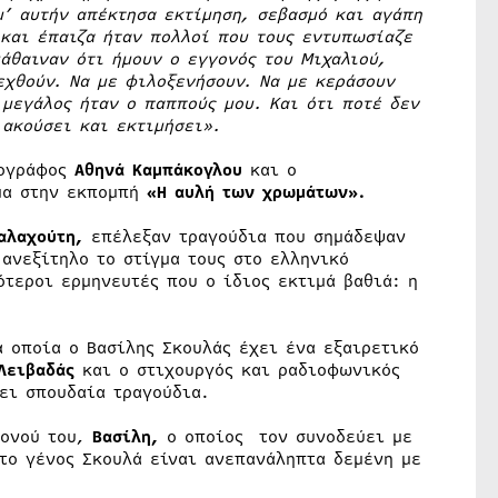
μ’ αυτήν απέκτησα εκτίμηση, σεβασμό και αγάπη
 και έπαιζα ήταν πολλοί που τους εντυπωσίαζε
μάθαιναν ότι ήμουν ο εγγονός του Μιχαλιού,
εχθούν. Να με φιλοξενήσουν. Να με κεράσουν
 μεγάλος ήταν ο παππούς μου. Και ότι ποτέ δεν
 ακούσει και εκτιμήσει».
ιογράφος
Αθηνά Καμπάκογλου
και ο
μα στην εκπομπή
«Η αυλή των χρωμάτων»
.
αλαχούτη,
επέλεξαν τραγούδια που σημάδεψαν
ανεξίτηλο το στίγμα τους στο ελληνικό
ότεροι ερμηνευτές που ο ίδιος εκτιμά βαθιά: η
 οποία ο Βασίλης Σκουλάς έχει ένα εξαιρετικό
Λειβαδάς
και ο στιχουργός και ραδιοφωνικός
ει σπουδαία τραγούδια.
γονού του,
Βασίλη
,
ο οποίος τον συνοδεύει με
στο γένος Σκουλά είναι ανεπανάληπτα δεμένη με