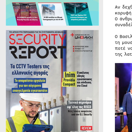
Αν δεχ
κορυφή
Ο άνθρ
συναδέ
Ο Βασι
τη μου
ποτέ ν
της λα