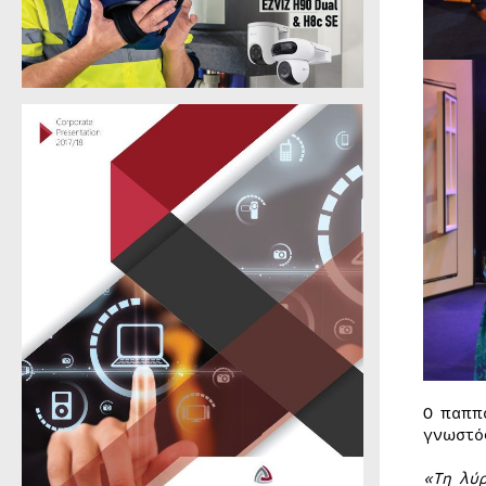
Ο παππ
γνωστό
«Τη λύ