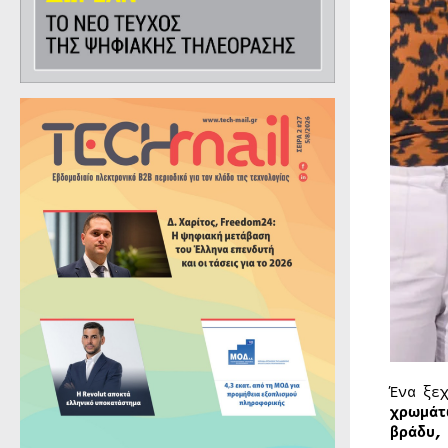
Ένα ξε
χρωμάτ
βράδυ,