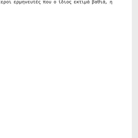
τεροι ερμηνευτές που ο ίδιος εκτιμά βαθιά, η