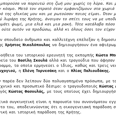
 μπορούσα να πορευτώ στη ζωή μου χωρίς τη λύρα. Και 
ν κόσμο. Μετά τον στρατό όταν εμφανιζόμουν στα χωριά
ρό της ηλικίας μου και με ρωτούσαν ποιος είμαι. Όταν 
ύ λυράρη της Κρήτης, άνοιγαν το σπίτι τους να με υποδ
μμάτι ψωμί, μια ελιά και μια ρακή. Τότε κατάλαβα πόσο
 ούτε αυτόν να προδώσω, αλλά κι όλους όσοι τον είχαν
όν σπουδαίο άνθρωπο και καλλιτέχνη επέλεξαν η δημοσ
ης
Χρήστος Νικολόπουλος
να δημιουργήσουν ένα αφιέρω
βοήθεια του ιστορικού ερευνητή της εκπομπής
Κώστα Μπ
ρεία του
Βασίλη Σκουλά
αλλά και τραγούδια που άφησαν 
ραμμο, τα οποία ερμηνεύει ο ίδιος, καθώς και τρεις νε
υχογιού,
η
Ελένη Τορνεσάκη
και ο
Ηλίας Παλιουδάκης.
ν παρέα δεν λείπουν δύο πολυαγαπημένα πρόσωπα, με τα
εχνικό και προσωπικό δέσιμο: ο τραγουδοποιός
Κώστας 
ωγός
Κώστας Φασουλάς
,
με τους οποίους έχει δημιουργήσ
τικά συγκινητική είναι η παρουσία του συνονόματου εγ
ύτο του, αποδεικνύοντας ότι η οικογενειακή παράδοση 
σική και ιστορική παράδοση της Κρήτης.