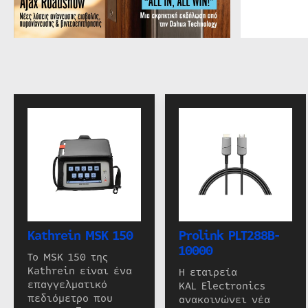
Kathrein MSK 150
Prolink PLT288B-
10000
Το MSK 150 της
Kathrein είναι ένα
Η εταιρεία
επαγγελματικό
KAL Electronics
πεδιόμετρο που
ανακοινώνει νέα