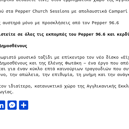
ού στα Pepper Church Sessions με απολαυστικά Campari
ς αυστηρά μόνο με προσκλήσεις από τον Pepper 96.6
ιστείτε σε όλες τις εκπομπές του Pepper 96.6 και κερδ
Δημοσθένους
χωριστό μουσικό ταξίδι με επίκεντρο τον νέο δίσκο «Εί
Δημοσθένους και της Ελένης Φωτάκη – ένα έργο που απέ
ται για έναν κύκλο επτά καινούριων τραγουδιών που συ
όνο, την απώλεια, την επιθυμία, τη μνήμη και την ανάγ
τον ιδιαίτερο, κατανυκτικό χώρο της Αγγλικανικής Εκκλ
ωγίας.
acebook
LinkedIn
Messenger
Μοιραστείτε