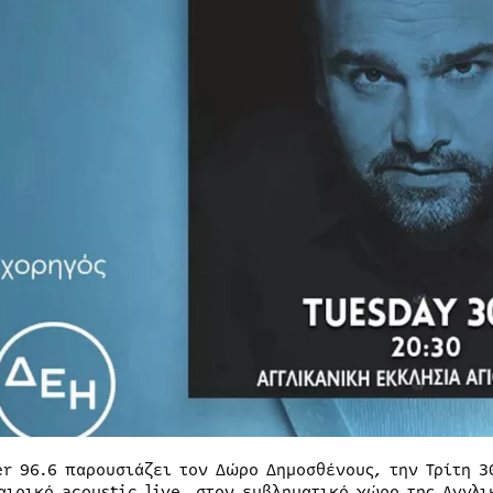
er 96.6 παρουσιάζει τον Δώρο Δημοσθένους, την Τρίτη 3
αιρικό acoustic live, στον εμβληματικό χώρο της Αγγλι