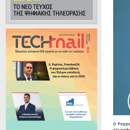
Ο Pepp
ατμοσφ