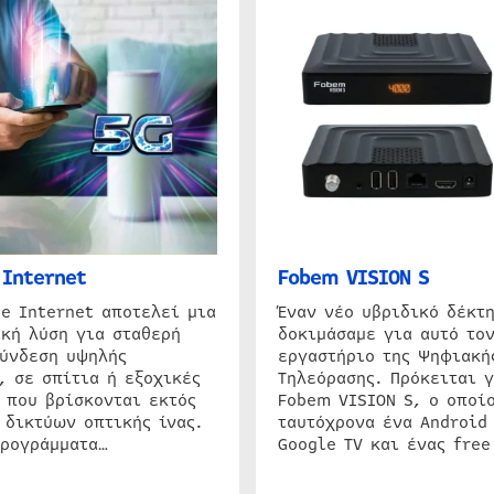
Internet
Fobem VISION S
e Internet αποτελεί μια
Έναν νέο υβριδικό δέκτ
κή λύση για σταθερή
δοκιμάσαμε για αυτό τον
σύνδεση υψηλής
εργαστήριο της Ψηφιακή
, σε σπίτια ή εξοχικές
Τηλεόρασης. Πρόκειται γ
 που βρίσκονται εκτός
Fobem VISION S, ο οποίο
 δικτύων οπτικής ίνας.
ταυτόχρονα ένα Android
προγράμματα…
Google TV και ένας free