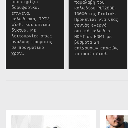
υποστηρίζει
παραλαβή του
δορυφορικά,
καλωδίου PLT288B-
επίγεια,
10000 της Prolink.
καλωδιακά, IPTV,
Πρόκειται για νέας
Wi-Fi και οπτικά
γενιάς ενεργό
δίκτυα. Με
οπτικό καλώδιο
λειτουργίες όπως
HDMI σε HDMI με
ανάλυση φάσματος
βύσματα 24
σε πραγματικό
επίχρυσων επαφών,
χρόν…
το οποίο διαθ…