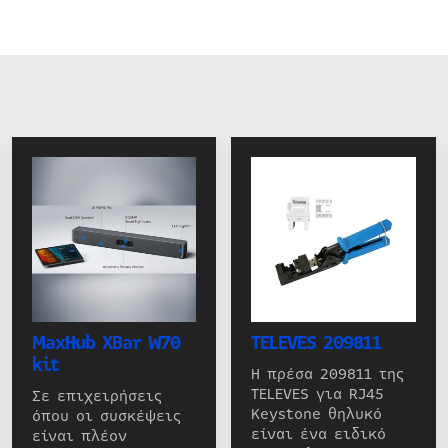
MaxHub XBar W70
TELEVES 209811
kit
Η πρέσα 209811 της
TELEVES για RJ45
Σε επιχειρήσεις
Keystone θηλυκό
όπου οι συσκέψεις
είναι ένα ειδικό
είναι πλέον