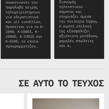
διανομής
ανακοινώνει την
τηλεοπτικού
παραλαβή σειράς
σήματος και
τηλεχειριστηρίων
επηρεάζει άμεσα
για κλιματιστικά
την ποιότητα λήψης.
και air condition.
Η σωστή επιλογή
Πρόκειται για τα K-
της εξασφαλίζει
1000, K-108ES, K-
αξιόπιστη μετάδοση,
2080E, K-3302E και
χαμηλές απώλειες
K-650E, τα οποία
και σ…
προγραμματίζον…
ΣΕ ΑΥΤΟ ΤΟ ΤΕΥΧΟΣ