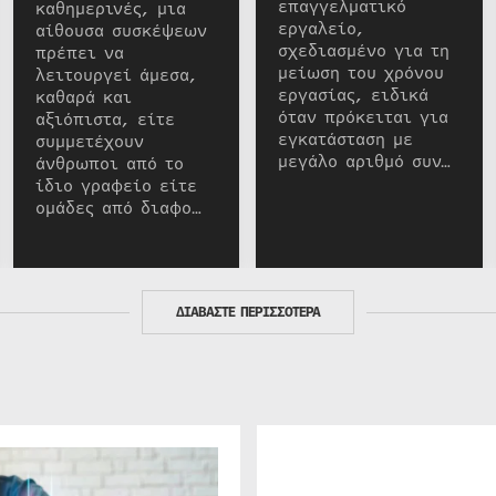
επαγγελματικό
καθημερινές, μια
εργαλείο,
αίθουσα συσκέψεων
σχεδιασμένο για τη
πρέπει να
μείωση του χρόνου
λειτουργεί άμεσα,
εργασίας, ειδικά
καθαρά και
όταν πρόκειται για
αξιόπιστα, είτε
εγκατάσταση με
συμμετέχουν
μεγάλο αριθμό συν…
άνθρωποι από το
ίδιο γραφείο είτε
ομάδες από διαφο…
ΔΙΑΒΑΣΤΕ ΠΕΡΙΣΣΟΤΕΡΑ