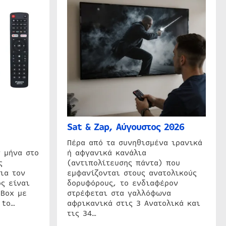
Sat & Zap, Αύγουστος 2026
η
Πέρα από τα συνηθισμένα ιρανικά
 μήνα στο
ή αφγανικά κανάλια
ς
(αντιπολίτευσης πάντα) που
ια τον
εμφανίζονται στους ανατολικούς
ς είναι
δορυφόρους, το ενδιαφέρον
 Box με
στρέφεται στα γαλλόφωνα
 to…
αφρικανικά στις 3 Ανατολικά και
τις 34…