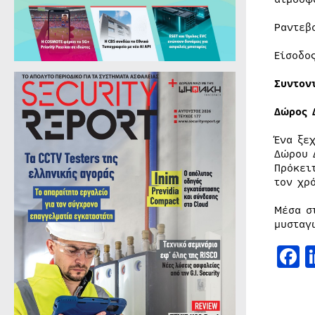
Ραντεβ
Είσοδο
Συντον
Δώρος 
Ένα ξε
Δώρου 
Πρόκει
τον χρ
Μέσα σ
μυσταγ
F