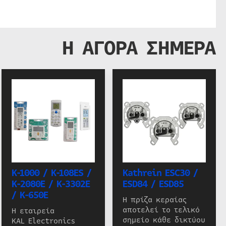
Η ΑΓΟΡΑ ΣΗΜΕΡΑ
K-1000 / K-108ES /
Kathrein ESC30 /
K-2080E / K-3302E
ESD84 / ESD85
/ K-650E
Η πρίζα κεραίας
αποτελεί το τελικό
Η εταιρεία
σημείο κάθε δικτύου
KAL Electronics