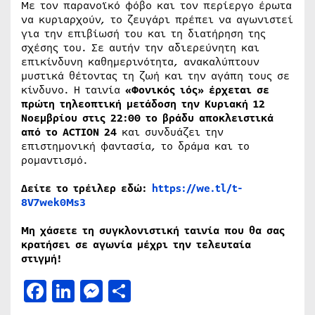
Με τον παρανοϊκό φόβο και τον περίεργο έρωτα
να κυριαρχούν, το ζευγάρι πρέπει να αγωνιστεί
για την επιβίωσή του και τη διατήρηση της
σχέσης του. Σε αυτήν την αδιερεύνητη και
επικίνδυνη καθημερινότητα, ανακαλύπτουν
μυστικά θέτοντας τη ζωή και την αγάπη τους σε
κίνδυνο. Η ταινία
«Φονικός ιός»
έρχεται σε
πρώτη τηλεοπτική μετάδοση
την
Κυριακή 12
Νοεμβρίου
στις 22:00 το βράδυ αποκλειστικά
από το
ACTION
24
και συνδυάζει την
επιστημονική φαντασία, το δράμα και το
ρομαντισμό.
Δείτε το τρέιλερ εδώ:
https://we.tl/t-
8V7wek0Ms3
Μη χάσετε τη συγκλονιστική ταινία
που θα σας
κρατήσει σε αγωνία μέχρι την τελευταία
στιγμή!
Facebook
LinkedIn
Messenger
Μοιραστείτε