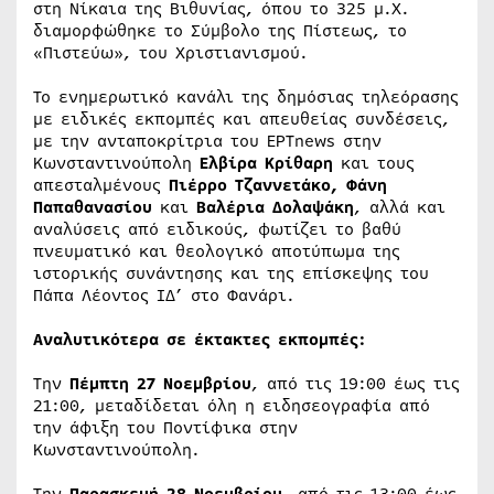
στη Νίκαια της Βιθυνίας, όπου το 325 μ.Χ.
διαμορφώθηκε το Σύμβολο της Πίστεως, το
«Πιστεύω», του Χριστιανισμού.
Το ενημερωτικό κανάλι της δημόσιας τηλεόρασης
με ειδικές εκπομπές και απευθείας συνδέσεις,
με την ανταποκρίτρια του ΕΡΤnews στην
Κωνσταντινούπολη
Ελβίρα Κρίθαρη
και τους
απεσταλμένους
Πιέρρο Τζαννετάκο, Φάνη
Παπαθανασίου
και
Βαλέρια Δολαψάκη
, αλλά και
αναλύσεις από ειδικούς, φωτίζει το βαθύ
πνευματικό και θεολογικό αποτύπωμα της
ιστορικής συνάντησης και της επίσκεψης του
Πάπα Λέοντος ΙΔ’ στο Φανάρι.
Αναλυτικότερα σε έκτακτες εκπομπές:
Την
Πέμπτη 27 Νοεμβρίου
, από τις 19:00 έως τις
21:00, μεταδίδεται όλη η ειδησεογραφία από
την άφιξη του Ποντίφικα στην
Κωνσταντινούπολη.
Την
Παρασκευή 28 Νοεμβρίου
, από τις 13:00 έως