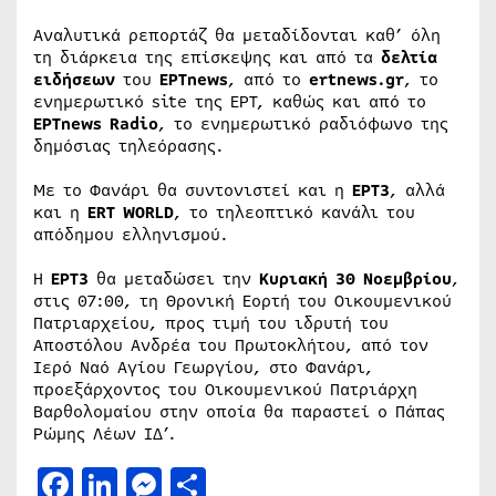
Αναλυτικά ρεπορτάζ θα μεταδίδονται καθ’ όλη
τη διάρκεια της επίσκεψης και από τα
δελτία
ειδήσεων
του
ΕΡΤnews
, από το
ertnews.gr
, το
ενημερωτικό site της ΕΡΤ, καθώς και από το
ΕΡΤnews Radio
, το ενημερωτικό ραδιόφωνο της
δημόσιας τηλεόρασης.
Με το Φανάρι θα συντονιστεί και η
ΕΡΤ3
, αλλά
και η
ERT WORLD
, το τηλεοπτικό κανάλι του
απόδημου ελληνισμού.
Η
ΕΡΤ3
θα μεταδώσει την
Κυριακή 30 Νοεμβρίου
,
στις 07:00, τη Θρονική Εορτή του Οικουμενικού
Πατριαρχείου, προς τιμή του ιδρυτή του
Αποστόλου Ανδρέα του Πρωτοκλήτου, από τον
Ιερό Ναό Αγίου Γεωργίου, στο Φανάρι,
προεξάρχοντος του Οικουμενικού Πατριάρχη
Βαρθολομαίου στην οποία θα παραστεί ο Πάπας
Ρώμης Λέων ΙΔ’.
Facebook
LinkedIn
Messenger
Μοιραστείτε