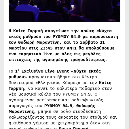
H Καίτη Γαρμπή απογείωσε την πρώτη «Νύχτα
εκτός ρυθμού» του ΡΥΘΜΟΥ 94.9 με παρουσιαστή
τον Θοδωρή Μαραντίνη, και το Σάββατο 21
Μαρτίου στις 23:45 στον ΑΝΤ1 θα απολαύσουμε
ένα εκρηκτικό
live
με όλες τις μεγάλες
επιτυχίες της αγαπημένης τραγουδίστριας.
ο
Το
1
Exclusive Live Event «Νύχτα εκτός
ρυθμού»
πραγματοποιήθηκε στο Κέντρο
Πολιτισμού «Ελληνικός Κόσμος» με την
Καίτη
Γαρμπή
, να κάνει το καλύτερο ποδαρικό στον
νέο μουσικό κύκλο του ΡΥΘΜΟΥ 94.9. Ο
αγαπημένος performer και ραδιοφωνικός
παραγωγός του
ΡΥΘΜΟΥ 94.9
,
Θοδωρής
Μαραντίνης
, μπήκε σε ρόλο οικοδεσπότη
καλωσορίζοντας τους ακροατές του σταθμού και
η αίθουσα γέμισε με χειροκρότημα όταν στη
σκηνή εμφανίστηκε η
Καίτη Γαρμπή
.