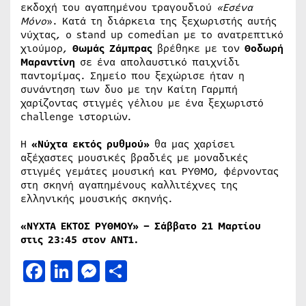
εκδοχή του αγαπημένου τραγουδιού
«Εσένα
Μόνο
». Κατά τη διάρκεια της ξεχωριστής αυτής
νύχτας, ο stand up comedian με το ανατρεπτικό
χιούμορ,
Θωμάς Ζάμπρας
βρέθηκε με τον
Θοδωρή
Μαραντίνη
σε ένα απολαυστικό παιχνίδι
παντομίμας. Σημείο που ξεχώρισε ήταν η
συνάντηση των δυο με την Καίτη Γαρμπή
χαρίζοντας στιγμές γέλιου με ένα ξεχωριστό
challenge ιστοριών.
Η
«Νύχτα εκτός ρυθμού»
θα μας χαρίσει
αξέχαστες μουσικές βραδιές με μοναδικές
στιγμές γεμάτες μουσική και ΡΥΘΜΟ, φέρνοντας
στη σκηνή αγαπημένους καλλιτέχνες της
ελληνικής μουσικής σκηνής.
«ΝΥΧΤΑ ΕΚΤΟΣ ΡΥΘΜΟΥ» – Σάββατο 21 Μαρτίου
στις 23:45 στον ΑΝΤ1.
Facebook
LinkedIn
Messenger
Μοιραστείτε