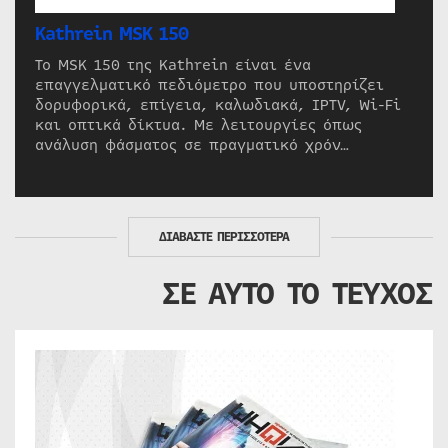
Kathrein MSK 150
Το MSK 150 της Kathrein είναι ένα
επαγγελματικό πεδιόμετρο που υποστηρίζει
δορυφορικά, επίγεια, καλωδιακά, IPTV, Wi-Fi
και οπτικά δίκτυα. Με λειτουργίες όπως
ανάλυση φάσματος σε πραγματικό χρόν…
ΔΙΑΒΑΣΤΕ ΠΕΡΙΣΣΟΤΕΡΑ
ΣΕ ΑΥΤΟ ΤΟ ΤΕΥΧΟΣ