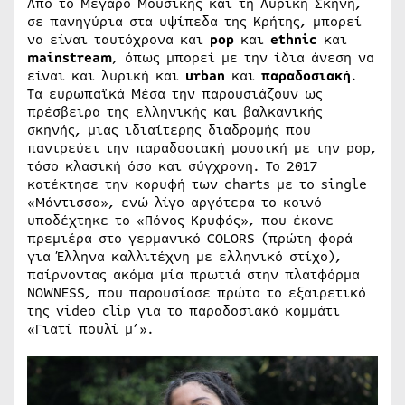
Από το Μέγαρο Μουσικής και τη Λυρική Σκηνή,
σε πανηγύρια στα υψίπεδα της Κρήτης, μπορεί
να είναι ταυτόχρονα και
pop
και
ethnic
και
mainstream
, όπως μπορεί με την ίδια άνεση να
είναι και λυρική και
urban
και
παραδοσιακή
.
Τα ευρωπαϊκά Μέσα την παρουσιάζουν ως
πρέσβειρα της ελληνικής και βαλκανικής
σκηνής, μιας ιδιαίτερης διαδρομής που
παντρεύει την παραδοσιακή μουσική με την pop,
τόσο κλασική όσο και σύγχρονη. Το 2017
κατέκτησε την κορυφή των charts με το single
«Μάντισσα», ενώ λίγο αργότερα το κοινό
υποδέχτηκε το «Πόνος Κρυφός», που έκανε
πρεμιέρα στο γερμανικό COLORS (πρώτη φορά
για Έλληνα καλλιτέχνη με ελληνικό στίχο),
παίρνοντας ακόμα μία πρωτιά στην πλατφόρμα
NOWNESS, που παρουσίασε πρώτο το εξαιρετικό
της video clip για το παραδοσιακό κομμάτι
«Γιατί πουλί μ’».