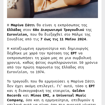
Η
Μαρίνα Σάττι
θα είναι η εκπρόσωπος της
Ελλάδας
στον
68ο Διαγωνισμό Τραγουδιού
της
Eurovision,
που θα διεξαχθεί στο Μάλμε της
Σουηδίας από τις
7 έως τις 11 Μαΐου 2024
.
Η καταξιωμένη ερμηνεύτρια και δημιουργός
δέχθηκε με χαρά την πρόταση της
ΕΡΤ
να
εκπροσωπήσει τη χώρα μας σε μια συμβολική
χρονιά, καθώς φέτος συμπληρώνονται 50 χρόνια
από την πρώτη παρουσία της Ελλάδας στη
Eurovision, το 1974.
Το τραγούδι που θα ερμηνεύσει η Μαρίνα Σάττι
δεν έχει ακόμη επιλεγεί. Γι’ αυτό, τόσο η
ΕΡΤ
και η δισκογραφική της εταιρεία,
Golden
Records
και
Minos EMI, a Universal Music
Company,
όσο και η ερμηνεύτρια, επιθυμούν η
επιλογή αυτή να είναι όσο πιο ανοιχτή γίνεται.