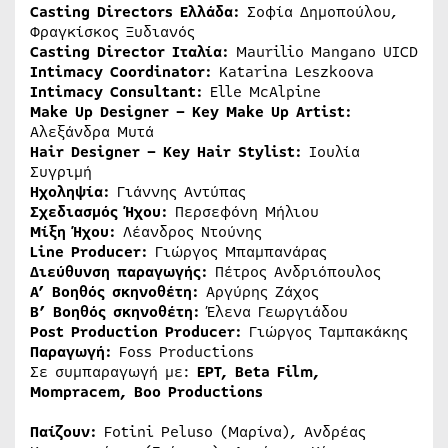
Casting Directors
Ελλάδα
:
Σοφία Δημοπούλου,
Φραγκίσκος Ξυδιανός
Casting Director
Ιταλία
:
Maurilio Mangano UICD
Intimacy Coordinator:
Katarina Leszkoova
Intimacy Consultant:
Elle McAlpine
Make Up Designer – Key Make Up Artist:
Αλεξάνδρα Μυτά
Hair Designer – Key Hair Stylist:
Ιουλία
Συγριμή
Ηχοληψία:
Γιάννης Αντύπας
Σχεδιασμός Ήχου:
Περσεφόνη Μήλιου
Μίξη Ήχου:
Λέανδρος Ντούνης
Line Producer:
Γιώργος Μπαμπανάρας
Διεύθυνση παραγωγής:
Πέτρος Ανδριόπουλος
Α’ Βοηθός σκηνοθέτη:
Αργύρης Ζάχος
Β’ Βοηθός σκηνοθέτη:
Έλενα Γεωργιάδου
Post Production Producer:
Γιώργος Ταμπακάκης
Παραγωγή
:
Foss Productions
Σε συμπαραγωγή με:
ΕΡΤ
, Beta Film,
Mompracem, Boo Productions
Παίζουν:
Fotini Peluso (Μαρίνα), Ανδρέας