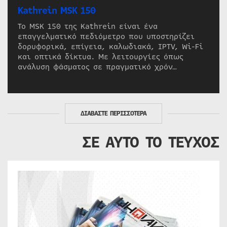
Kathrein MSK 150
Το MSK 150 της Kathrein είναι ένα
επαγγελματικό πεδιόμετρο που υποστηρίζει
δορυφορικά, επίγεια, καλωδιακά, IPTV, Wi-Fi
και οπτικά δίκτυα. Με λειτουργίες όπως
ανάλυση φάσματος σε πραγματικό χρόν…
ΔΙΑΒΑΣΤΕ ΠΕΡΙΣΣΟΤΕΡΑ
ΣΕ ΑΥΤΟ ΤΟ ΤΕΥΧΟΣ