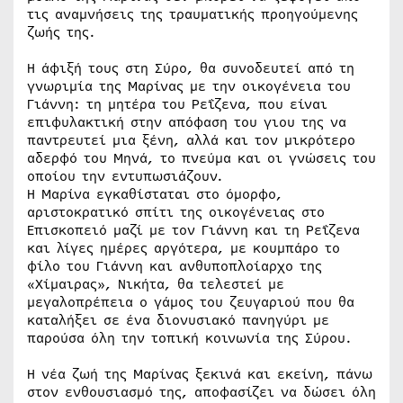
τις αναμνήσεις της τραυματικής προηγούμενης
ζωής της.
Η άφιξή τους στη Σύρο, θα συνοδευτεί από τη
γνωριμία της Μαρίνας με την οικογένεια του
Γιάννη: τη μητέρα του Ρεΐζενα, που είναι
επιφυλακτική στην απόφαση του γιου της να
παντρευτεί μια ξένη, αλλά και τον μικρότερο
αδερφό του Μηνά, το πνεύμα και οι γνώσεις του
οποίου την εντυπωσιάζουν.
Η Μαρίνα εγκαθίσταται στο όμορφο,
αριστοκρατικό σπίτι της οικογένειας στο
Επισκοπειό μαζί με τον Γιάννη και τη Ρεΐζενα
και λίγες ημέρες αργότερα, με κουμπάρο το
φίλο του Γιάννη και ανθυποπλοίαρχο της
«Χίμαιρας», Νικήτα, θα τελεστεί με
μεγαλοπρέπεια ο γάμος του ζευγαριού που θα
καταλήξει σε ένα διονυσιακό πανηγύρι με
παρούσα όλη την τοπική κοινωνία της Σύρου.
Η νέα ζωή της Μαρίνας ξεκινά και εκείνη, πάνω
στον ενθουσιασμό της, αποφασίζει να δώσει όλη