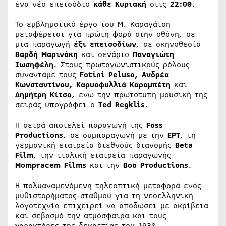
ένα νέο επεισόδιο
κάθε Κυριακή
στις
22:00
.
Το εμβληματικό έργο του Μ. Καραγάτση
μεταφέρεται για πρώτη φορά στην οθόνη, σε
μια παραγωγή
έξι επεισοδίων
, σε σκηνοθεσία
Βαρδή Μαρινάκη
και σενάριο
Παναγιώτη
Ιωσηφέλη
. Στους πρωταγωνιστικούς ρόλους
συναντάμε τους
Fotini Peluso, Ανδρέα
Κωνσταντίνου, Καρυοφυλλιά Καραμπέτη
και
Δημήτρη Κίτσο
, ενώ την πρωτότυπη μουσική της
σειράς υπογράφει ο
Ted Regklis
.
Η σειρά αποτελεί παραγωγή της
Foss
Productions
, σε συμπαραγωγή με την
ΕΡΤ
, τη
γερμανική εταιρεία διεθνούς διανομής
Beta
Film
, την ιταλική εταιρεία παραγωγής
Mompracem Films
και την
Boo Productions
.
Η πολυαναμενόμενη τηλεοπτική μεταφορά ενός
μυθιστορήματος-σταθμού για τη νεοελληνική
λογοτεχνία επιχειρεί να αποδώσει με ακρίβεια
και σεβασμό την ατμόσφαιρα και τους
χαρακτήρες της δεκαετίας του 1930.