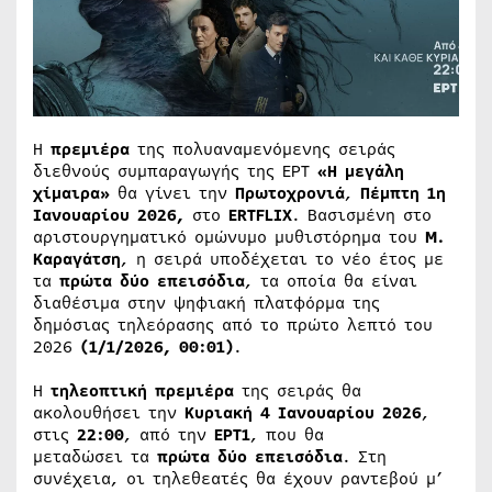
Η
πρεμιέρα
της πολυαναμενόμενης σειράς
διεθνούς συμπαραγωγής της ΕΡΤ
«Η μεγάλη
χίμαιρα»
θα γίνει την
Πρωτοχρονιά
,
Πέμπτη 1η
Ιανουαρίου 2026,
στο
ERTFLIX
. Βασισμένη στο
αριστουργηματικό ομώνυμο μυθιστόρημα του
Μ.
Καραγάτση
, η σειρά υποδέχεται το νέο έτος με
τα
πρώτα δύο επεισόδια
, τα οποία θα είναι
διαθέσιμα στην ψηφιακή πλατφόρμα της
δημόσιας τηλεόρασης από το πρώτο λεπτό του
2026
(1/1/2026, 00:01)
.
Η
τηλεοπτική πρεμιέρα
της σειράς θα
ακολουθήσει την
Κυριακή 4 Ιανουαρίου 2026
,
στις
22:00
, από την
ΕΡΤ1
, που θα
μεταδώσει τα
πρώτα δύο επεισόδια
. Στη
συνέχεια, οι τηλεθεατές θα έχουν ραντεβού μ’