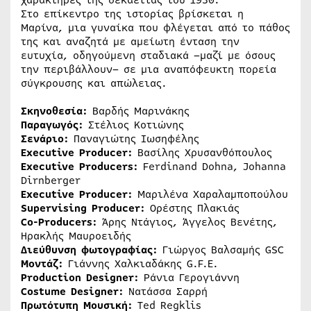
Στο επίκεντρο της ιστορίας βρίσκεται η
Μαρίνα, μια γυναίκα που φλέγεται από το πάθος
της και αναζητά με αμείωτη ένταση την
ευτυχία, οδηγούμενη σταδιακά –μαζί με όσους
την περιβάλλουν– σε μια αναπόφευκτη πορεία
σύγκρουσης και απώλειας.
Σκηνοθεσία:
Βαρδής Μαρινάκης
Παραγωγός:
Στέλιος Κοτιώνης
Σενάριο:
Παναγιώτης Ιωσηφέλης
Executive Producer:
Βασίλης Χρυσανθόπουλος
Executive Producers:
Ferdinand Dohna, Johanna
Dirnberger
Executive Producer:
Μαριλένα Χαραλαμποπούλου
Supervising Producer:
Ορέστης Πλακιάς
Co-Producers:
Άρης Ντάγιος, Άγγελος Βενέτης,
Ηρακλής Μαυροειδής
Διεύθυνση φωτογραφίας:
Γιώργος Βαλσαμής GSC
Μοντάζ:
Γιάννης Χαλκιαδάκης G.F.E.
Production Designer:
Ράνια Γερογιάννη
Costume Designer:
Νατάσσα Σαρρή
Πρωτότυπη
Μουσική
:
Ted Regklis