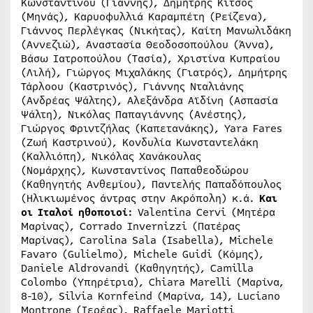
Κωνσταντίνου (Γιάννης), Δημήτρης Κίτσος
(Μηνάς), Καρυοφυλλιά Καραμπέτη (Ρείζενα),
Γιάννος Περλέγκας (Νικήτας), Καίτη Μανωλιδάκη
(Αννεζιώ), Αναστασία Θεοδοσοπούλου (Άννα),
Βάσω Ιατροπούλου (Τασία), Χριστίνα Κυπραίου
(Λιλή), Γιώργος Μιχαλάκης (Γιατρός), Δημήτρης
Τάρλοου (Καστρινός), Γιάννης Νταλιάνης
(Ανδρέας Ψάλτης), Αλεξάνδρα Αϊδίνη (Ασπασία
Ψάλτη), Νικόλας Παπαγιάννης (Ανέστης),
Γιώργος Φριντζήλας (Καπετανάκης), Yara Fares
(Ζωή Καστρινού), Κονδυλία Κωνσταντελάκη
(Καλλιόπη), Νικόλας Χανάκουλας
(Νομάρχης), Κωνσταντίνος Παπαθεοδώρου
(Καθηγητής Ανθεμίου), Παντελής Παπαδόπουλος
(Ηλικιωμένος άντρας στην Ακρόπολη) κ.ά.
Και
οι Ιταλοί ηθοποιοί:
Valentina Cervi (Μητέρα
Μαρίνας), Corrado Invernizzi (Πατέρας
Μαρίνας), Carolina Sala (Isabella), Michele
Favaro (Gulielmo), Michele Guidi (Kόμης),
Daniele Aldrovandi (Καθηγητής), Camilla
Colombo (Υπηρέτρια), Chiara Marelli (Μαρίνα,
8-10), Silvia Kornfeind (Μαρίνα, 14), Luciano
Montrone (Ιερέας), Raffaele Mariotti