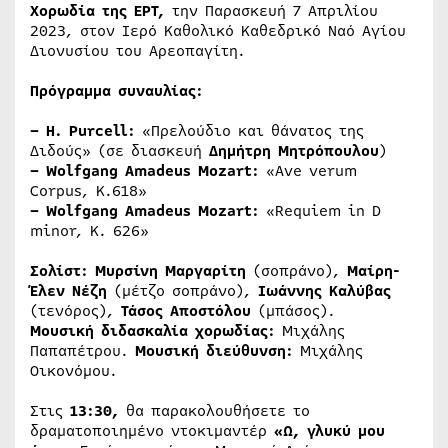
Χορωδία της ΕΡΤ,
την Παρασκευή 7 Απριλίου
2023, στον Ιερό Καθολικό Καθεδρικό Ναό Αγίου
Διονυσίου του Αρεοπαγίτη.
Πρόγραμμα συναυλίας:
– H. Purcell:
«Πρελούδιο και θάνατος της
Διδούς» (σε διασκευή
Δημήτρη Μητρόπουλου
)
– Wolfgang Amadeus Mozart:
«Ave verum
Corpus, K.618»
– Wolfgang Amadeus Mozart:
«Requiem in D
minor, K. 626»
Σολίστ:
Μυρσίνη Μαργαρίτη
(σοπράνο),
Μαίρη-
Έλεν Νέζη
(μέτζο σοπράνο),
Ιωάννης Καλύβας
(τενόρος),
Τάσος Αποστόλου
(μπάσος).
Μουσική διδασκαλία χορωδίας:
Μιχάλης
Παπαπέτρου.
Μουσική διεύθυνση:
Μιχάλης
Οικονόμου.
Στις
13:30,
θα παρακολουθήσετε το
δραματοποιημένο ντοκιμαντέρ
«Ω, γλυκύ μου