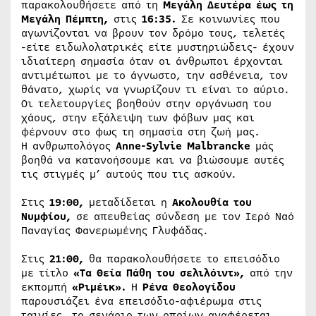
παρακολουθήσετε από τη
Μεγάλη Δευτέρα έως τη
Μεγάλη Πέμπτη,
στις
16:35.
Σε κοινωνίες που
αγωνίζονται να βρουν τον δρόμο τους, τελετές
-είτε ειδωλολατρικές είτε μυστηριώδεις- έχουν
ιδιαίτερη σημασία όταν οι άνθρωποι έρχονται
αντιμέτωποι με το άγνωστο, την ασθένεια, τον
θάνατο, χωρίς να γνωρίζουν τι είναι το αύριο.
Οι τελετουργίες βοηθούν στην οργάνωση του
χάους, στην εξάλειψη των φόβων μας και
φέρνουν στο φως τη σημασία στη ζωή μας.
Η ανθρωπολόγος
Anne-Sylvie Malbrancke
μάς
βοηθά να κατανοήσουμε και να βιώσουμε αυτές
τις στιγμές μ’ αυτούς που τις ασκούν.
Στις
19:00,
μεταδίδεται η
Ακολουθία του
Νυμφίου,
σε απευθείας σύνδεση με τον Ιερό Ναό
Παναγίας Φανερωμένης Γλυφάδας.
Στις
21:00,
θα παρακολουθήσετε το επεισόδιο
με τίτλο
«Τα Θεία Πάθη του σελιλόιντ»
,
από την
εκπομπή
«Ριμέικ».
Η
Ρένα Θεολογίδου
παρουσιάζει ένα επεισόδιο-αφιέρωμα στις
ταινίες, το σενάριο των οποίων αναφέρεται