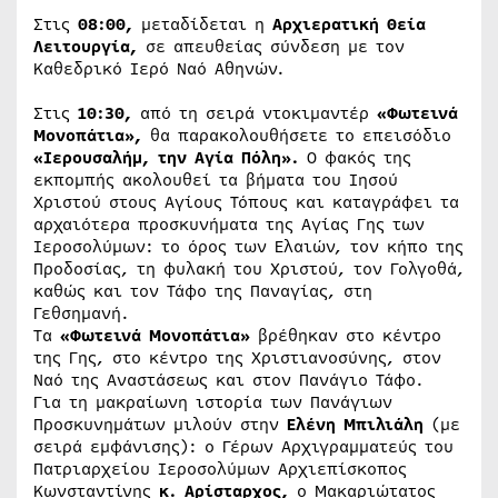
Στις
08:00,
μεταδίδεται η
Αρχιερατική Θεία
Λειτουργία,
σε απευθείας σύνδεση με τον
Καθεδρικό Ιερό Ναό Αθηνών.
Στις
10:30,
από τη σειρά ντοκιμαντέρ
«Φωτεινά
Μονοπάτια»,
θα παρακολουθήσετε το επεισόδιο
«Ιερουσαλήμ, την Αγία Πόλη».
Ο φακός της
εκπομπής ακολουθεί τα βήματα του Ιησού
Χριστού στους Αγίους Τόπους και καταγράφει τα
αρχαιότερα προσκυνήματα της Αγίας Γης των
Ιεροσολύμων: το όρος των Ελαιών, τον κήπο της
Προδοσίας, τη φυλακή του Χριστού, τον Γολγοθά,
καθώς και τον Τάφο της Παναγίας, στη
Γεθσημανή.
Τα
«Φωτεινά Μονοπάτια»
βρέθηκαν στο κέντρο
της Γης, στο κέντρο της Χριστιανοσύνης, στον
Ναό της Αναστάσεως και στον Πανάγιο Τάφο.
Για τη μακραίωνη ιστορία των Πανάγιων
Προσκυνημάτων μιλούν στην
Ελένη Μπιλιάλη
(με
σειρά εμφάνισης): ο Γέρων Αρχιγραμματεύς του
Πατριαρχείου Ιεροσολύμων Αρχιεπίσκοπος
Κωνσταντίνης
κ. Αρίσταρχος,
ο Μακαριώτατος