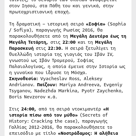
στον Ιησού, στα Πάθη του και γενικά, στην
πρωτοχριστιανική εποχή.
Τη δραματική – ιστορική σειρά
«Σοφία»
(Sophia
/ Sofiya), παραγωγής Ρωσίας 2016, θα
παρακολουθήσετε από τη
Μεγάλη Δευτέρα έως τη
Μεγάλη Τετάρτη,
στις
22:00
και τη
Μεγάλη
Παρασκευή
στις
22:30.
Η σειρά ξετυλίγει τη
θυελλώδη ιστορία της γιαγιάς του Ιβάν IV,
γνωστού ως Ιβάν Τρομερού, Σοφίας
Παλαιολογίνας, η οποία έμεινε στην Ιστορία ως
η γυναίκα που ίδρυσε τη Μόσχα.
Σκηνοθεσία:
Vyacheslav Ross, Aleksey
Andrianov.
Παίζουν:
Mariya Andreeva, Evgeniy
Tsyganov, Nadezhda Markina, Pyotr Zaychenko,
Boris Nevzorov κ.ά.
Στις
24:00,
από τη σειρά ντοκιμαντέρ
«
Η
ιστορία πίσω από τον μύθο»
(Secrets of
History: Cracking the case), παραγωγής
Γαλλίας 2012-2016, θα παρακολουθήσετε το
επεισόδιο με τίτλο
«
N
οστράδαμος: Η αλήθεια