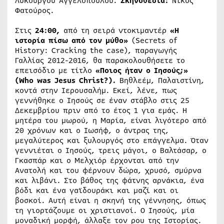
Λυκούργου Αγγελόπουλου.
Σκηνοθεσία:
Νίκος
Φατούρος.
Στις
24:00,
από τη σειρά ντοκιμαντέρ
«
Η
ιστορία πίσω από τον μύθο»
(Secrets of
History: Cracking the case), παραγωγής
Γαλλίας 2012-2016, θα παρακολουθήσετε το
επεισόδιο με τίτλο
«Ποιος ήταν ο Ιησούς;»
(Who was Jesus Christ?).
Βηθλεέμ, Παλαιστίνη,
κοντά στην Ιερουσαλήμ. Εκεί, λένε, πως
γεννήθηκε ο Ιησούς σε έναν στάβλο στις 25
Δεκεμβρίου πριν από το έτος 1 για εμάς. Η
μητέρα του μωρού, η Μαρία, είναι λιγότερο από
20 χρόνων και ο Ιωσήφ, ο άντρας της,
μεγαλύτερος και ξυλουργός στο επάγγελμα. Όταν
γεννιέται ο Ιησούς, τρεις μάγοι, ο Βαλτάσαρ, ο
Γκασπάρ και ο Μελχιόρ έρχονται από την
Ανατολή και του φέρνουν δώρα, χρυσό, σμύρνα
και λιβάνι. Στο βάθος της φάτνης αρνάκια, ένα
βόδι και ένα γαϊδουράκι και μαζί και οι
βοσκοί. Αυτή είναι η σκηνή της γέννησης, όπως
τη γιορτάζουμε οι χριστιανοί. Ο Ιησούς, μία
μοναδική μορφή, άλλαξε τον ρου της Ιστορίας.