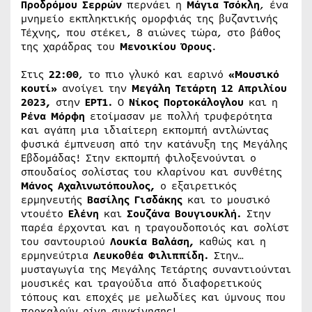
Προδρόμου Σερρών
περνάει η
Μάγια Τσόκλη
, ένα
μνημείο εκπληκτικής ομορφιάς της βυζαντινής
Τέχνης, που στέκει, 8 αιώνες τώρα, στο βάθος
της χαράδρας του
Μενοικίου Όρους
.
Στις
22:00
, το πιο γλυκό και εαρινό
«Μουσικό
κουτί»
ανοίγει την
Μεγάλη Τετάρτη 12 Απριλίου
2023,
στην
ΕΡΤ1.
Ο
Νίκος Πορτοκάλογλου
και η
Ρένα Μόρφη
ετοίμασαν με πολλή τρυφερότητα
και αγάπη μια ιδιαίτερη εκπομπή αντλώντας
φυσικά έμπνευση από την κατάνυξη της Μεγάλης
Εβδομάδας! Στην εκπομπή φιλοξενούνται ο
σπουδαίος σολίστας του κλαρίνου και συνθέτης
Μάνος Αχαλινωτόπουλος,
ο εξαιρετικός
ερμηνευτής
Βασίλης Γισδάκης
και το μουσικό
ντουέτο
Ελένη
και
Σουζάνα Βουγιουκλή.
Στην
παρέα έρχονται και η τραγουδοποιός και σολίστ
του σαντουριού
Λουκία Βαλάση,
καθώς και η
ερμηνεύτρια
Λευκοθέα Φιλιππίδη.
Στην…
μυσταγωγία της Μεγάλης Τετάρτης συναντιούνται
μουσικές και τραγούδια από διαφορετικούς
τόπους και εποχές με μελωδίες και ύμνους που
προκαλούν ρίγη συγκίνησης!