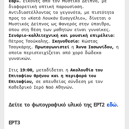
έαρ».
Εικόνες από τον Μυστικό Δείπνο, με
διαφορετική οπτική παρουσίαση.
Αντιδιαστέλλοντας τα γεγονότα, με πιστότητα
προς το «Κατά Λουκάν Ευαγγέλιο», δίνεται ο
Μυστικός Δείπνος ως Φανερός στην ύπαιθρο,
όπου στη θέση των μαθητών είναι γυναίκες.
Σενάριο-καλλιτεχνική και μουσική επιμέλεια:
Πέτρος Τσούκαλης.
Σκηνοθεσία:
Κώστας
Τσαγκάρης.
Πρωταγωνιστεί
η
Άννα Ιασωνίδου,
η
οποία περιστοιχίζεται από χορό δώδεκα
γυναικών.
Στις
19:00,
μεταδίδεται η
Ακολουθία του
Επιταφίου Θρήνου
και η
περιφορά του
Επιταφίου,
σε απευθείας σύνδεση με τον
Καθεδρικό Ιερό Ναό Αθηνών.
Δείτε το φωτογραφικό υλικό της ΕΡΤ2
εδώ.
ΕΡΤ3