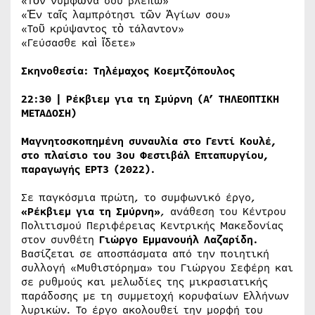
«Τὸν νυμφῶνα σου βλέπω»
«Ἐν ταῖς λαμπρότησι τῶν Ἁγίων σου»
«Τοῦ κρύψαντος τὸ τάλαντον»
«Γεύσασθε καὶ ἴδετε»
Σκηνοθεσία:
Τηλέμαχος Κοεμτζόπουλος
22:30 | Ρέκβιεμ για τη Σμύρνη
(A’ ΤΗΛΕΟΠΤΙΚΗ
ΜΕΤΑΔΟΣΗ)
Μαγνητοσκοπημένη συναυλία στο Γεντί Κουλέ,
στο πλαίσιο του 3ου Φεστιβάλ Επταπυργίου,
παραγωγής ΕΡΤ3 (
2022)
.
Σε παγκόσμια πρώτη, το συμφωνικό έργο,
«Ρέκβιεμ για τη Σμύρνη»
, ανάθεση του Κέντρου
Πολιτισμού Περιφέρειας Κεντρικής Μακεδονίας
στον συνθέτη
Γιώργο Εμμανουήλ Λαζαρίδη.
Βασίζεται σε αποσπάσματα από την ποιητική
συλλογή «Μυθιστόρημα» του Γιώργου Σεφέρη και
σε ρυθμούς και μελωδίες της μικρασιατικής
παράδοσης με τη συμμετοχή κορυφαίων Ελλήνων
λυρικών. Το έργο ακολουθεί την μορφή του