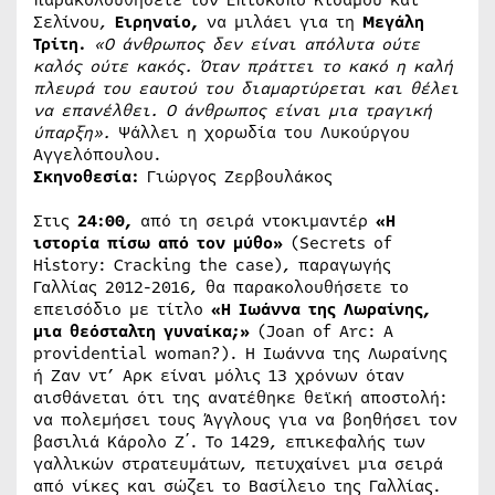
Σελίνου,
Ειρηναίο,
να μιλάει για τη
Μεγάλη
Τρίτη.
«Ο άνθρωπος δεν είναι απόλυτα ούτε
καλός ούτε κακός. Όταν πράττει το κακό η καλή
πλευρά του εαυτού του διαμαρτύρεται και θέλει
να επανέλθει. Ο άνθρωπος είναι μια τραγική
ύπαρξη».
Ψάλλει η χορωδία του Λυκούργου
Αγγελόπουλου.
Σκηνοθεσία:
Γιώργος Ζερβουλάκος
Στις
24:00,
από τη σειρά ντοκιμαντέρ
«
Η
ιστορία πίσω από τον μύθο»
(Secrets of
History: Cracking the case), παραγωγής
Γαλλίας 2012-2016, θα παρακολουθήσετε το
επεισόδιο με τίτλο
«Η Ιωάννα της Λωραίνης,
μια θεόσταλτη γυναίκα;»
(Joan of Arc: A
providential woman?). Η Ιωάννα της Λωραίνης
ή Ζαν ντ’ Αρκ είναι μόλις 13 χρόνων όταν
αισθάνεται ότι της ανατέθηκε θεϊκή αποστολή:
να πολεμήσει τους Άγγλους για να βοηθήσει τον
βασιλιά Κάρολο Ζ΄. Το 1429, επικεφαλής των
γαλλικών στρατευμάτων, πετυχαίνει μια σειρά
από νίκες και σώζει το Βασίλειο της Γαλλίας.