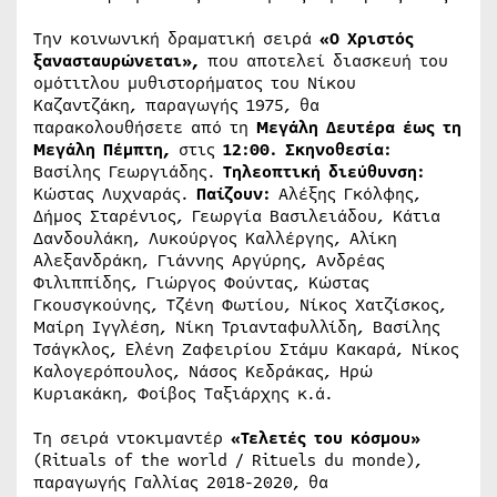
Την κοινωνική δραματική σειρά
«Ο Χριστός
ξανασταυρώνεται»,
που αποτελεί διασκευή του
ομότιτλου μυθιστορήματος του Νίκου
Καζαντζάκη, παραγωγής 1975, θα
παρακολουθήσετε από τη
Μεγάλη Δευτέρα έως τη
Μεγάλη Πέμπτη,
στις
12:00.
Σκηνοθεσία:
Βασίλης Γεωργιάδης.
Τηλεοπτική διεύθυνση:
Κώστας Λυχναράς.
Παίζουν:
Αλέξης Γκόλφης,
Δήμος Σταρένιος, Γεωργία Βασιλειάδου, Κάτια
Δανδουλάκη, Λυκούργος Καλλέργης, Αλίκη
Αλεξανδράκη, Γιάννης Αργύρης, Ανδρέας
Φιλιππίδης, Γιώργος Φούντας, Κώστας
Γκουσγκούνης, Τζένη Φωτίου, Νίκος Χατζίσκος,
Μαίρη Ιγγλέση, Νίκη Τριανταφυλλίδη, Βασίλης
Τσάγκλος, Ελένη Ζαφειρίου Στάμυ Κακαρά, Νίκος
Καλογερόπουλος, Νάσος Κεδράκας, Ηρώ
Κυριακάκη, Φοίβος Ταξιάρχης κ.ά.
Τη σειρά ντοκιμαντέρ
«Τελετές του κόσμου»
(Rituals of the world / Rituels du monde),
παραγωγής Γαλλίας 2018-2020, θα