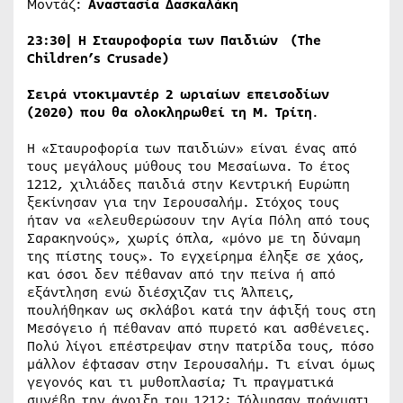
Μοντάζ:
Αναστασία Δασκαλάκη
23:30|
Η Σταυροφορία των Παιδιών (The
Children’s Crusade)
Σειρά ντοκιμαντέρ 2 ωριαίων επεισοδίων
(2020) που θα ολοκληρωθεί τη Μ. Τρίτη
.
Η «Σταυροφορία των παιδιών» είναι ένας από
τους μεγάλους μύθους του Μεσαίωνα. Το έτος
1212, χιλιάδες παιδιά στην Κεντρική Ευρώπη
ξεκίνησαν για την Ιερουσαλήμ. Στόχος τους
ήταν να «ελευθερώσουν την Αγία Πόλη από τους
Σαρακηνούς», χωρίς όπλα, «μόνο με τη δύναμη
της πίστης τους». Το εγχείρημα έληξε σε χάος,
και όσοι δεν πέθαναν από την πείνα ή από
εξάντληση ενώ διέσχιζαν τις Άλπεις,
πουλήθηκαν ως σκλάβοι κατά την άφιξή τους στη
Μεσόγειο ή πέθαναν από πυρετό και ασθένειες.
Πολύ λίγοι επέστρεψαν στην πατρίδα τους, πόσο
μάλλον έφτασαν στην Ιερουσαλήμ. Τι είναι όμως
γεγονός και τι μυθοπλασία; Τι πραγματικά
συνέβη την άνοιξη του 1212; Τόλμησαν πράγματι