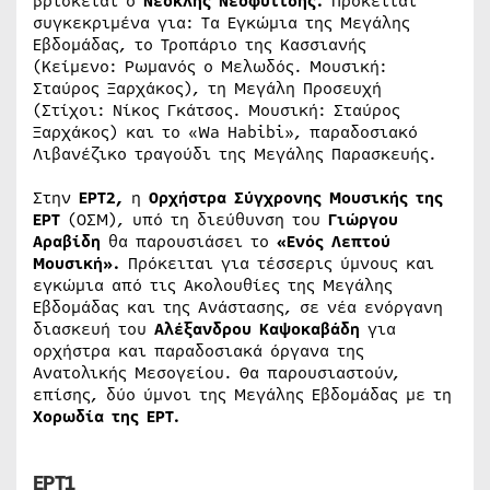
βρίσκεται ο
Νεοκλής Νεοφυτίδης.
Πρόκειται
συγκεκριμένα για: Τα Εγκώμια της Μεγάλης
Εβδομάδας, το Τροπάριο της Κασσιανής
(Κείμενο: Ρωμανός ο Μελωδός. Μουσική:
Σταύρος Ξαρχάκος), τη Μεγάλη Προσευχή
(Στίχοι: Νίκος Γκάτσος. Μουσική: Σταύρος
Ξαρχάκος) και το «Wa Habibi», παραδοσιακό
Λιβανέζικο τραγούδι της Μεγάλης Παρασκευής.
Στην
ΕΡΤ2,
η
Ορχήστρα Σύγχρονης Μουσικής της
ΕΡΤ
(ΟΣΜ), υπό τη διεύθυνση του
Γιώργου
Αραβίδη
θα παρουσιάσει το
«Ενός Λεπτού
Μουσική».
Πρόκειται για τέσσερις ύμνους και
εγκώμια από τις Ακολουθίες της Μεγάλης
Εβδομάδας και της Ανάστασης, σε νέα ενόργανη
διασκευή του
Αλέξανδρου Καψοκαβάδη
για
ορχήστρα και παραδοσιακά όργανα της
Ανατολικής Μεσογείου. Θα παρουσιαστούν,
επίσης, δύο ύμνοι της Μεγάλης Εβδομάδας με τη
Χορωδία της ΕΡΤ.
ΕΡΤ1