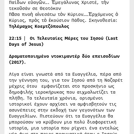
Παίδων εὐαγῶν…. Ἐμεγάλυνας Χριστέ, τὴν
τεκοῦσάν σε Θεοτόκον
Πᾶσα πνοὴ αἰνεσάτω τὸν Κύριον……Ἐρχόμενος ὁ
Κύριος, πρὸς τὸ ἑκούσιον Πάθος. Σκηνοθεσία:
Τηλέμαχος Κοεμτζόπουλος
22:15
|
Οι Τελευταίες Μέρες του Ιησού (Last
Days of Jesus)
Δραματοποιημένο ντοκιμαντέρ δύο επεισοδίων
(2017).
Λίγα είναι γνωστά από τα Ευαγγέλια, πέρα από
την γέννηση του, για τον Ιησού από τη Ναζαρέτ
μέχρις ότου εμφανίζεται στο προσκήνιο ως
δημοφιλής ιεροκήρυκας που αιχμαλωτίζει τα
πλήθη. Τα τελευταία χρόνια, ορισμένοι
ιστορικοί έχουν αρχίσει να αμφισβητούν τις
ασυνέπειες στην εκδοχή των γεγονότων των
Ευαγγελίων. Πιστεύουν ότι τα Ευαγγέλια θα
μπορούσαν να κρύβουν μια πολύ διαφορετική
ιστορία, μια ιστορία που ρίχνει ένα εντελώς
νέο φως στο ποιος πραγματικά ήταν ο Ιησούς.