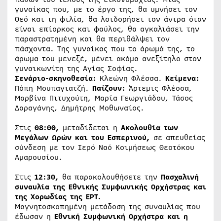
γυναίκας που, με το έργο της, θα υμνήσει τον
Θεό και τη φιλία, θα λοιδορήσει τον άντρα όταν
είναι επίορκος και φαύλος, θα αγκαλιάσει την
παραστρατημένη και θα περιθάλψει τον
πάσχοντα. Της γυναίκας που το άρωμά της, το
άρωμα του μενεξέ, μένει ακόμα ανεξίτηλο στον
γυναικωνίτη της Αγίας Σοφίας.
Σενάριο-σκηνοθεσία:
Κλεώνη Φλέσσα.
Κείμενα:
Πόπη Μουπαγιατζή.
Παίζουν:
Άρτεμις Φλέσσα,
Μαρβίνα Πιτυχούτη, Μαρία Γεωργιάδου, Τάσος
Δαραγάνης, Δημήτρης Μοθωναίος.
Στις
08:00,
μεταδίδεται η
Ακολουθία των
Μεγάλων Ωρών και του Εσπερινού,
σε απευθείας
σύνδεση με τον Ιερό Ναό Κοιμήσεως Θεοτόκου
Αμαρουσίου.
Στις
12:30,
θα παρακολουθήσετε την
Πασχαλινή
συναυλία της Εθνικής Συμφωνικής Ορχήστρας και
της Χορωδίας της ΕΡΤ.
Μαγνητοσκοπημένη μετάδοση της συναυλίας που
έδωσαν η
Εθνική Συμφωνική Ορχήστρα και η