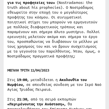
για τις προφητείες του»
(Nostradamos: the
truth about his prophecies). Ο Νοστράδαμος
εθεωρείτο στην εποχή του ο μεγαλύτερος
προφήτης του κόσμου. Οι αινιγματικοί
ποιητικοί στίχοι του μπορούν να ερμηνευτούν
με πολλούς διαφορετικούς τρόπους και
παραμένουν και σήμερα άλυτο μυστήριο. Πολλοί
ερευνητές μελετούν ακόμα και σήμερα το έργο
του, προσπαθώντας να διαβάσουν το μέλλον με
τους χρησμούς του και να βρουν συσχετισμούς
με τα γεγονότα του παρελθόντος. Ήταν, όμως, ο
Νοστράδαμος πραγματικά προφήτης;
ΜΕΓΑΛΗ ΤΡΙΤΗ 11/04/2023
Στις
19:00,
μεταδίδεται η
Ακολουθία του
Νυμφίου,
σε απευθείας σύνδεση με τον Ιερό Ναό
Αγίας Τριάδας Πειραιά.
Στις
21:30
,
από τη σειρά εκπομπών
«Περιμένοντας την Ανάσταση»,
θα
παρακολουθήσετε τον Επίσκοπο Κισάμου και