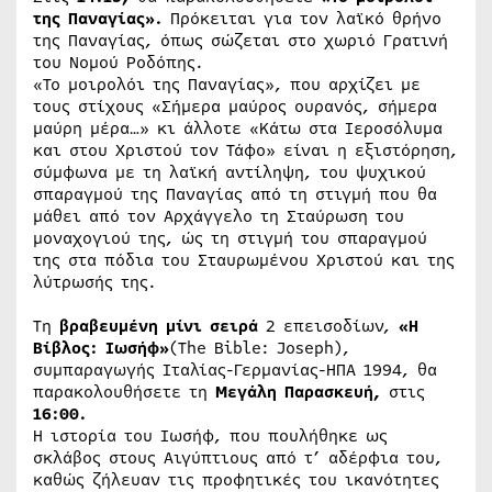
της Παναγίας».
Πρόκειται για τον λαϊκό θρήνο
της Παναγίας, όπως σώζεται στο χωριό Γρατινή
του Νομού Ροδόπης.
«Το μοιρολόι της Παναγίας», που αρχίζει με
τους στίχους «Σήμερα μαύρος ουρανός, σήμερα
μαύρη μέρα…» κι άλλοτε «Κάτω στα Ιεροσόλυμα
και στου Χριστού τον Τάφο» είναι η εξιστόρηση,
σύμφωνα με τη λαϊκή αντίληψη, του ψυχικού
σπαραγμού της Παναγίας από τη στιγμή που θα
μάθει από τον Αρχάγγελο τη Σταύρωση του
μοναχογιού της, ώς τη στιγμή του σπαραγμού
της στα πόδια του Σταυρωμένου Χριστού και της
λύτρωσής της.
Τη
βραβευμένη μίνι σειρά
2 επεισοδίων,
«Η
Βίβλος: Ιωσήφ»
(The Bible: Joseph),
συμπαραγωγής Ιταλίας-Γερμανίας-ΗΠΑ 1994, θα
παρακολουθήσετε τη
Μεγάλη Παρα
σκευή,
στις
16:00.
Η ιστορία του Ιωσήφ, που πουλήθηκε ως
σκλάβος στους Αιγύπτιους από τ’ αδέρφια του,
καθώς ζήλευαν τις προφητικές του ικανότητες