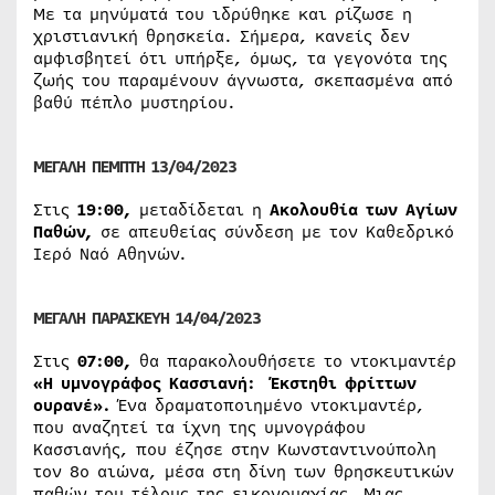
Με τα μηνύματά του ιδρύθηκε και ρίζωσε η
χριστιανική θρησκεία. Σήμερα, κανείς δεν
αμφισβητεί ότι υπήρξε, όμως, τα γεγονότα της
ζωής του παραμένουν άγνωστα, σκεπασμένα από
βαθύ πέπλο μυστηρίου.
ΜΕΓΑΛΗ ΠΕΜΠΤΗ 13/04/2023
Στις
19:00,
μεταδίδεται η
Ακολουθία των
Αγίων
Παθών,
σε απευθείας σύνδεση με τον Καθεδρικό
Ιερό Ναό Αθηνών.
ΜΕΓΑΛΗ ΠΑΡΑΣΚΕΥΗ 14/04/2023
Στις
07:00,
θα παρακολουθήσετε το ντοκιμαντέρ
«Η υμνογράφος Κασσιανή: Έκστηθι φρίττων
ουρανέ».
Ένα δραματοποιημένο ντοκιμαντέρ,
που αναζητεί τα ίχνη της υμνογράφου
Κασσιανής, που έζησε στην Κωνσταντινούπολη
τον 8ο αιώνα, μέσα στη δίνη των θρησκευτικών
παθών του τέλους της εικονομαχίας. Μιας