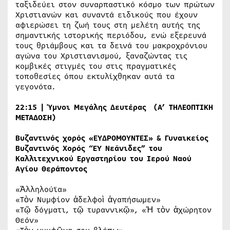
ταξιδεύει στον συναρπαστικό κόσμο των πρώτων
Χριστιανών και συναντά ειδικούς που έχουν
αφιερώσει τη ζωή τους στη μελέτη αυτής της
σημαντικής ιστορικής περιόδου, ενώ εξερευνά
τους θριάμβους και τα δεινά του μακροχρόνιου
αγώνα του Χριστιανισμού, ξαναζώντας τις
κομβικές στιγμές του στις πραγματικές
τοποθεσίες όπου εκτυλίχθηκαν αυτά τα
γεγονότα.
22:15 | Ύμνοι Μεγάλης Δευτέρας
(A’ ΤΗΛΕΟΠΤΙΚΗ
ΜΕΤΑΔΟΣΗ)
Βυζαντινός χορός «ΕΥΔΡΟΜΟΥΝΤΕΣ» &
Γυναικείος
Βυζαντινός Χορός “ΕΥ Νεάνιδες” του
Καλλιτεχνικού Εργαστηρίου του Ιερού Ναού
Αγίου Θεράποντος
«Ἀλληλούϊα»
«Τὸν Νυμφίον ἀδελφοὶ ἀγαπήσωμεν»
«Τῷ δόγματι, τῷ τυραννικῷ», «Ἡ τὸν ἀχώρητον
Θεόν»