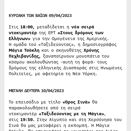
ΚΥΡΙΑΚΗ ΤΩΝ ΒΑΪΩΝ 09/04/2023
Στις
18:00,
μεταδίδεται η
νέα σειρά
ντοκιμαντέρ
της ΕΡΤ
«Στους δρόμους των
Ελλήνων»
για την Ομογένεια της Αμερικής.
Η ομάδα τού «Ταξιδεύοντας», η δημοσιογράφος
Μάγια Τσόκλη
και ο σκηνοθέτης
Χρόνης
Πεχλιβανίδης,
ξαναπαίρνουν μονοπάτια του
κόσμου ακολουθώντας -αυτή τη φορά- τους
δρόμους της ελληνικής Διασποράς στις Ηνωμένες
Πολιτείες, με αφετηρία τη Νέα Υόρκη.
ΜΕΓΑΛΗ ΔΕΥΤΕΡΑ 10/04/2023
Το επεισόδιο με τίτλο
«Όρος Σινά»
θα
παρακολουθήσετε από τη σειρά
ντοκιμαντέρ
«Ταξιδεύοντας με τη Μάγια
»
,
στις
19:50.
Στην Αίγυπτο και στη Χερσόνησο του
Σινά θα μας μεταφέρει η εκπομπή. Η Μάγια