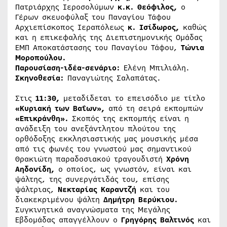
Πατριάρχης Ιεροσολύμων
κ.κ. Θεόφιλος,
ο
Γέρων σκευοφύλαξ του Παναγίου Τάφου
Αρχιεπίσκοπος Ιεραπόλεως
κ. Ισίδωρος,
καθώς
και η επικεφαλής της Διεπιστημονικής Ομάδας
ΕΜΠ Αποκατάστασης του Παναγίου Τάφου,
Τώνια
Μοροπούλου.
Παρουσίαση-ιδέα-σενάριο:
Ελένη Μπιλιάλη.
Σκηνοθεσία:
Παναγιώτης Σαλαπάτας.
Στις
11:30,
μεταδίδεται το επεισόδιο με τίτλο
«Κυριακή των Βαΐων»,
από τη σειρά εκπομπών
«Επικράνθη»
.
Σκοπός της εκπομπής είναι η
ανάδειξη του ανεξάντλητου πλούτου της
ορθόδοξης εκκλησιαστικής μας μουσικής μέσα
από τις φωνές του γνωστού μας σημαντικού
Θρακιώτη παραδοσιακού τραγουδιστή
Χρόνη
Αηδονίδη,
ο οποίος, ως γνωστόν, είναι και
ψάλτης, της συνεργάτιδάς του, επίσης
ψάλτριας,
Νεκταρίας Καραντζή
και του
διακεκριμένου ψάλτη
Δημήτρη Βερύκιου.
Συγκινητικά αναγνώσματα της Μεγάλης
Εβδομάδας απαγγέλλουν ο
Γρηγόρης Βαλτινός
και