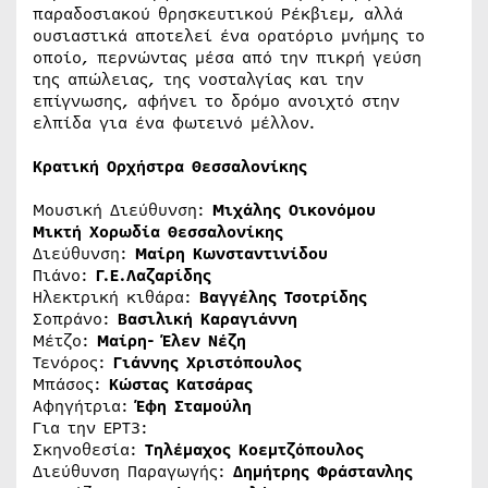
παραδοσιακού θρησκευτικού Ρέκβιεμ, αλλά
ουσιαστικά αποτελεί ένα ορατόριο μνήμης το
οποίο, περνώντας μέσα από την πικρή γεύση
της απώλειας, της νοσταλγίας και την
επίγνωσης, αφήνει το δρόμο ανοιχτό στην
ελπίδα για ένα φωτεινό μέλλον.
Κρατική Ορχήστρα Θεσσαλονίκης
Μουσική Διεύθυνση:
Μιχάλης Οικονόμου
Μικτή Χορωδία Θεσσαλονίκης
Διεύθυνση:
Μαίρη Κωνσταντινίδου
Πιάνο:
Γ.Ε.Λαζαρίδης
Ηλεκτρική κιθάρα:
Βαγγέλης Τσοτρίδης
Σοπράνο:
Βασιλική Καραγιάννη
Μέτζο:
Μαίρη- Έλεν Νέζη
Τενόρος:
Γιάννης Χριστόπουλος
Μπάσος:
Κώστας Κατσάρας
Αφηγήτρια:
Έφη Σταμούλη
Για την ΕΡΤ3:
Σκηνοθεσία:
Τηλέμαχος Κοεμτζόπουλος
Διεύθυνση Παραγωγής:
Δημήτρης Φράστανλης