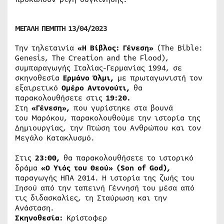
ΜΕΓΑΛΗ ΠΕΜΠΤΗ 13/04/2023
Την τηλεταινία
«Η Βίβλος: Γένεση»
(The Bible:
Genesis, The Creation and the Flood),
συμπαραγωγής Ιταλίας-Γερμανίας 1994, σε
σκηνοθεσία
Ερμάνο Όλμι,
με πρωταγωνιστή τον
εξαιρετικό
Ομέρο Αντονούτι,
θα
παρακολουθήσετε στις
19:20.
Στη
«Γένεση»,
που γυρίστηκε στα βουνά
του Μαρόκου, παρακολουθούμε την ιστορία της
Δημιουργίας, την Πτώση του Ανθρώπου και τον
Μεγάλο Κατακλυσμό.
Στις
23:00,
θα παρακολουθήσετε τo ιστορικό
δράμα
«Ο Υιός του Θεού» (Son of God),
παραγωγής ΗΠΑ 2014. Η ιστορία της ζωής του
Ιησού από την ταπεινή Γέννησή του μέσα από
τις διδασκαλίες, τη Σταύρωση και την
Ανάσταση.
Σκηνοθεσία:
Κρίστοφερ