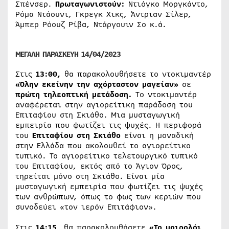
Σπένσερ.
Πρωταγωνιστούν:
Ντιόγκο Μοργκάντο,
Ρόμα Ντάουνι, Γκρεγκ Χικς, Άντριαν Σίλερ,
Άμπερ Ρόουζ Ρίβα, Ντάργουιν Σο κ.ά.
ΜΕΓΑΛΗ ΠΑΡΑΣΚΕΥΗ 14/04/2023
Στις
13:00,
θα παρακολουθήσετε το ντοκιμαντέρ
«Όλην εκείνην την αχόρταστον μαγείαν»
σε
πρώτη τηλεοπτική μετάδοση.
To ντοκιμαντέρ
αναφέρεται στην αγιορείτικη παράδοση του
Επιταφίου στη Σκιάθο. Μια μυσταγωγική
εμπειρία που φωτίζει τις ψυχές. Η περιφορά
του
Επιταφίου στη Σκιάθο
είναι η μοναδική
στην Ελλάδα που ακολουθεί το αγιορείτικο
τυπικό. Το αγιορείτικο τελετουργικό τυπικό
του Επιταφίου, εκτός από το Άγιον Όρος,
τηρείται μόνο στη Σκιάθο. Είναι μία
μυσταγωγική εμπειρία που φωτίζει τις ψυχές
των ανθρώπων, όπως το φως των κεριών που
συνοδεύει «τον ιερόν Επιτάφιον».
Στις
14:15,
θα παρακολουθήσετε
«Το μοιρολόι