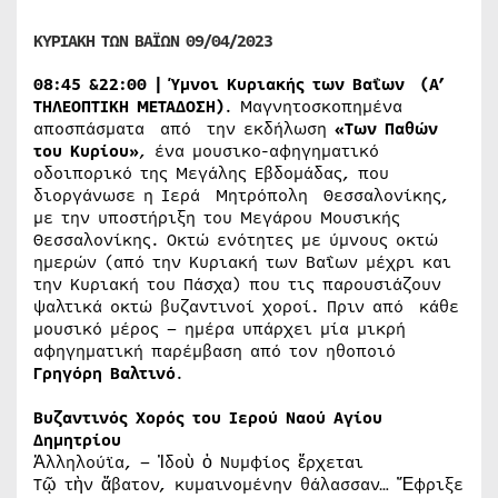
ΚΥΡΙΑΚΗ ΤΩΝ ΒΑΪΩΝ 09/04/2023
08:45 &22:00 | Ύμνοι Κυριακής των Βαΐων (A’
ΤΗΛΕΟΠΤΙΚΗ ΜΕΤΑΔΟΣΗ)
. Μαγνητοσκοπημένα
αποσπάσματα από την εκδήλωση
«Των Παθών
του Κυρίου»
, ένα μουσικο-αφηγηματικό
οδοιπορικό της Μεγάλης Εβδομάδας, που
διοργάνωσε η Ιερά Μητρόπολη Θεσσαλονίκης,
με την υποστήριξη του Μεγάρου Μουσικής
Θεσσαλονίκης. Οκτώ ενότητες με ύμνους οκτώ
ημερών (από την Κυριακή των Βαΐων μέχρι και
την Κυριακή του Πάσχα) που τις παρουσιάζουν
ψαλτικά οκτώ βυζαντινοί χοροί. Πριν από κάθε
μουσικό μέρος – ημέρα υπάρχει μία μικρή
αφηγηματική παρέμβαση από τον ηθοποιό
Γρηγόρη Βαλτινό
.
Βυζαντινός Χορός του Ιερού Ναού Αγίου
Δημητρίου
Ἀλληλούϊα, – Ἰδοὺ ὁ Νυμφίος ἔρχεται
Τῷ τὴν ἄβατον, κυμαινομένην θάλασσαν… Ἔφριξε