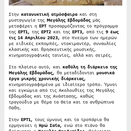
Στην
κατανυκτική ατμόσφαιρα
και στη
μυσταγωγία της
Μεγάλης Εβδομάδας
μάς
μεταφέρει η
ΕΡΤ
προσαρμόζοντας το πρόγραμμα
της
ΕΡΤ1,
της
ΕΡΤ2
και της
ΕΡΤ3,
από τις
9 έως
τις 14 Απριλίου 2023,
στο πνεύμα των ημερών
με ειδικές εκπομπές, ντοκιμαντέρ, συναυλίες
κλασικής και θρησκευτικής μουσικής,
κινηματογραφικές ταινίες, αλλά και σειρές.
Στο πλαίσιο αυτό, και
καθόλη τη διάρκεια της
Μεγάλης Εβδομάδας,
θα μεταδίδονται
μουσικά
έργα μικρής χρονικής διάρκειας,
κινηματογραφημένα με ιδιαίτερο τρόπο. Ύμνοι
και εγκώμια από τις Ακολουθίες της Μεγάλης
Εβδομάδας και της Ανάστασης, καθώς
τραγούδια με θέμα τα Θεία και τα ανθρώπινα
Πάθη.
Στην
ΕΡΤ1,
τους ύμνους και τα τροπάρια θα
ερμηνεύει η
Ηρώ Σαΐα,
ενώ στο πιάνο θα