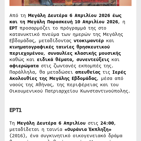
Από τη
Μεγάλη Δευτέρα 6 Απριλίου 2026
έως
και τη Μεγάλη Παρασκευή 10 Απριλίου 2026
, η
ΕΡΤ
προσαρμόζει το πρόγραμμά της στο
κατανυκτικό πνεύμα των ημερών της Μεγάλης
Εβδομάδας, μεταδίδοντας
ντοκιμαντέρ
και
κινηματογραφικές ταινίες θρησκευτικού
περιεχομένου
,
συναυλίες κλασικής μουσικής
καθώς και
ειδικά θέματα, συνεντεύξεις
και
αφιερώματα
στις ζωντανές εκπομπές της.
Παράλληλα, θα μεταδώσει
απευθείας
τις
Ιερές
Ακολουθίες της Μεγάλης Εβδομάδας
, μέσα από
ναούς της Αθήνας, της περιφέρειας και του
Οικουμενικού Πατριαρχείου Κωνσταντινούπολης.
ΕΡΤ1
Τη
Μεγάλη Δευτέρα 6 Απριλίου
στις
24:00
,
μεταδίδεται η ταινία
«Ουράνια Έκπληξη»
(2016), ένα συγκινητικό οικογενειακό δράμα