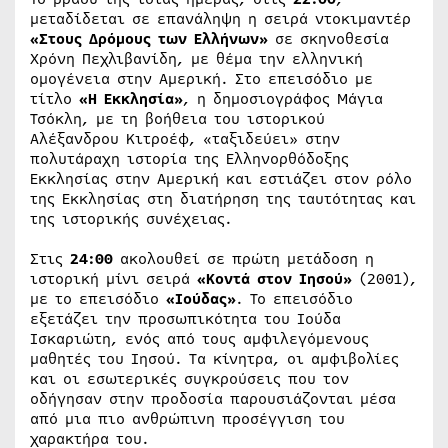
μεταδίδεται σε επανάληψη η σειρά ντοκιμαντέρ
«Στους Δρόμους των Ελλήνων»
σε σκηνοθεσία
Χρόνη Πεχλιβανίδη, με θέμα την ελληνική
ομογένεια στην Αμερική. Στο επεισόδιο με
τίτλο
«Η Εκκλησία»
, η δημοσιογράφος Μάγια
Τσόκλη, με τη βοήθεια του ιστορικού
Αλέξανδρου Κιτροέφ, «ταξιδεύει» στην
πολυτάραχη ιστορία της Ελληνορθόδοξης
Εκκλησίας στην Αμερική και εστιάζει στον ρόλο
της Εκκλησίας στη διατήρηση της ταυτότητας και
της ιστορικής συνέχειας.
Στις
24:00
ακολουθεί σε πρώτη μετάδοση η
ιστορική μίνι σειρά
«Κοντά στον Ιησού»
(2001),
με το επεισόδιο
«Ιούδας»
. Το επεισόδιο
εξετάζει την προσωπικότητα του Ιούδα
Ισκαριώτη, ενός από τους αμφιλεγόμενους
μαθητές του Ιησού. Τα κίνητρα, οι αμφιβολίες
και οι εσωτερικές συγκρούσεις που τον
οδήγησαν στην προδοσία παρουσιάζονται μέσα
από μια πιο ανθρώπινη προσέγγιση του
χαρακτήρα του.