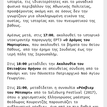
ιστορία, τις ιδιαιτερότητες και το μοναδικό
φυσικό περιβάλλον της Αθωνικής Πολιτείας,
προσφέροντας ακόμη και σε όσους δεν την
γνωρίζουν μια ολοκληρωμένη εικόνα της
ουσίας, της ιστορίας και του πνευματικού της
βάθους.
Αμέσως μετά, στις
17:00
, ακολουθεί το ιστορικό
ντοκιμαντέρ παραγωγής ΕΡΤ3
«Ο Δρόμος του
Μαρτυρίου»
, που ακολουθεί τα βήματα του Θείου
Πάθους, από την έρημο της Ιουδαίας έως την
ιερή πόλη της Ιερουσαλήμ.
Στις
18:00
μεταδίδει την
Ακολουθία του
Επιταφίου Θρήνου
σε απευθείας σύνδεση από το
Φανάρι και τον Πάνσεπτο Πατριαρχικό Ναό Αγίου
Γεωργίου.
Στις
21:00
, μεταδίδεται η συναυλία
«Ρέκβιεμ
του Μότσαρτ»
από το Salzburg Festival (2017),
όπου ο χαρισματικός Ελληνορώσος μαέστρος
Θεόδωρος Κουρεντζής παρουσιάζει το
εμβληματικό ρέκβιεμ, ένα από τα πιο βαθιά και