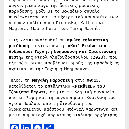
συγκινητικά έργα της δυτικής μουσικής
παράδοσης, μαζί με το μοναδικό σύνολο
musicAeterna και το εξαιρετικό κουαρτέτο των
νεαρών σολίστ Anna Prohaska, Katharina
Magiera, Mauro Peter και Tareq Nazmi.
Στις
22:00
ακολουθεί σε
πρώτη τηλεοπτική
μετάδοση
το ντοκιμαντέρ
«Κατ’ Εικόνα του
Ανθρώπου: Τεχνητή Νοημοσύνη και Χριστιανική
Πίστη»
της Νικόλ Αλεξανδροπούλου (2023), που
εξετάζει στους προβληματισμούς της Ορθοδοξίας
σχετικά με την Τεχνητή Νοημοσύνη.
Τέλος, τη
Μεγάλη Παρασκευή
στις
00:15
,
μεταδίδεται το επιβλητικό
«Ρέκβιεμ» του
Τζουζέπε Βέρντι
, σε μια επιβλητική συναυλία
από τη Ρώμη και τη μεγαλοπρεπή Βασιλική του
Αγίου Παύλου, υπό τη διεύθυνση του
διακεκριμένου μαέστρου Ντάνιελ Χάρντινγκ και
με τη συμμετοχή κορυφαίας ιταλικής ορχήστρας.
Facebook
LinkedIn
Messenger
Μοιραστείτε