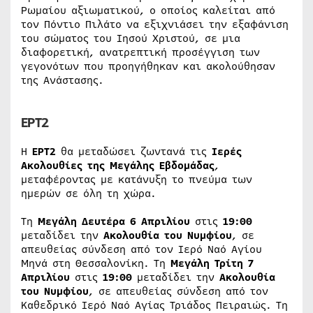
Ρωμαίου αξιωματικού, ο οποίος καλείται από
τον Πόντιο Πιλάτο να εξιχνιάσει την εξαφάνιση
του σώματος του Ιησού Χριστού, σε μια
διαφορετική, ανατρεπτική προσέγγιση των
γεγονότων που προηγήθηκαν και ακολούθησαν
της Ανάστασης.
ΕΡΤ2
Η
ΕΡΤ2
θα μεταδώσει ζωντανά τις
Ιερές
Ακολουθίες της Μεγάλης Εβδομάδας
,
μεταφέροντας με κατάνυξη το πνεύμα των
ημερών σε όλη τη χώρα.
Τη
Μεγάλη Δευτέρα 6 Απριλίου
στις
19:00
μεταδίδει την
Ακολουθία του Νυμφίου
, σε
απευθείας σύνδεση από τον Ιερό Ναό Αγίου
Μηνά στη Θεσσαλονίκη. Τη
Μεγάλη Τρίτη 7
Απριλίου
στις
19:00
μεταδίδει την
Ακολουθία
του Νυμφίου
, σε απευθείας σύνδεση από τον
Καθεδρικό Ιερό Ναό Αγίας Τριάδος Πειραιώς. Τη