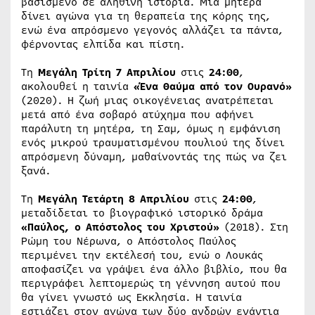
βασισμένο σε αληθινή ιστορία. Μια μητέρα
δίνει αγώνα για τη θεραπεία της κόρης της,
ενώ ένα απρόσμενο γεγονός αλλάζει τα πάντα,
φέρνοντας ελπίδα και πίστη.
Τη
Μεγάλη Τρίτη 7 Απριλίου
στις
24:00
,
ακολουθεί η ταινία
«Ένα Θαύμα από τον Ουρανό»
(2020). Η ζωή μιας οικογένειας ανατρέπεται
μετά από ένα σοβαρό ατύχημα που αφήνει
παράλυτη τη μητέρα, τη Σαμ, όμως η εμφάνιση
ενός μικρού τραυματισμένου πουλιού της δίνει
απρόσμενη δύναμη, μαθαίνοντάς της πώς να ζει
ξανά.
Τη
Μεγάλη Τετάρτη 8 Απριλίου
στις
24:00
,
μεταδίδεται το βιογραφικό ιστορικό δράμα
«Παύλος, ο Απόστολος του Χριστού»
(2018). Στη
Ρώμη του Νέρωνα, ο Απόστολος Παύλος
περιμένει την εκτέλεσή του, ενώ ο Λουκάς
αποφασίζει να γράψει ένα άλλο βιβλίο, που θα
περιγράφει λεπτομερώς τη γέννηση αυτού που
θα γίνει γνωστό ως Εκκλησία. Η ταινία
εστιάζει στον αγώνα των δύο ανδρών ενάντια