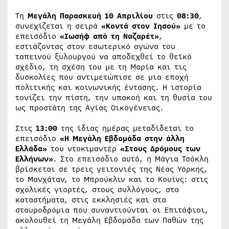
Τη
Μεγάλη Παρασκευή 10 Απριλίου
στις
08:30
,
συνεχίζεται η σειρά
«Κοντά στον Ιησού»
με το
επεισόδιο
«Ιωσήφ από τη Ναζαρέτ»
,
εστιάζοντας στον εσωτερικό αγώνα του
ταπεινού ξυλουργού να αποδεχθεί το θεϊκό
σχέδιο, τη σχέση του με τη Μαρία και τις
δυσκολίες που αντιμετώπισε σε μια εποχή
πολιτικής και κοινωνικής έντασης. Η ιστορία
τονίζει την πίστη, την υπακοή και τη θυσία του
ως προστάτη της Αγίας Οικογένειας.
Στις
13:00
της ίδιας ημέρας μεταδίδεται το
επεισόδιο
«Η Μεγάλη Εβδομάδα στην άλλη
Ελλάδα»
του ντοκιμαντέρ
«Στους Δρόμους των
Ελλήνων»
. Στο επεισόδιο αυτό, η Μάγια Τσόκλη
βρίσκεται σε τρεις γειτονιές της Νέας Υόρκης,
το Μανχάταν, το Μπρούκλιν και το Κουίνς: στις
σχολικές γιορτές, στους συλλόγους, στα
καταστήματα, στις εκκλησιές και στα
σταυροδρόμια που συναντιούνται οι Επιτάφιοι,
ακολουθεί τη Μεγάλη Εβδομάδα των Παθών της