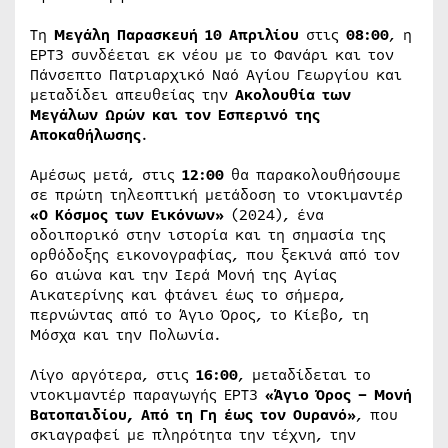
Τη
Μεγάλη Παρασκευή 10 Απριλίου
στις
08:00
, η
ΕΡΤ3 συνδέεται εκ νέου με το Φανάρι και τον
Πάνσεπτο Πατριαρχικό Ναό Αγίου Γεωργίου και
μεταδίδει απευθείας την
Ακολουθία των
Μεγάλων Ωρών και τον Εσπερινό της
Αποκαθήλωσης
.
Αμέσως μετά, στις
12:00
θα παρακολουθήσουμε
σε πρώτη τηλεοπτική μετάδοση το ντοκιμαντέρ
«Ο Κόσμος των Εικόνων»
(2024), ένα
οδοιπορικό στην ιστορία και τη σημασία της
ορθόδοξης εικονογραφίας, που ξεκινά από τον
6ο αιώνα και την Ιερά Μονή της Αγίας
Αικατερίνης και φτάνει έως το σήμερα,
περνώντας από το Άγιο Όρος, το Κίεβο, τη
Μόσχα και την Πολωνία.
Λίγο αργότερα, στις
16:00
, μεταδίδεται το
ντοκιμαντέρ παραγωγής ΕΡΤ3
«Άγιο Όρος – Μονή
Βατοπαιδίου, Από τη Γη έως τον Ουρανό»
, που
σκιαγραφεί με πληρότητα την τέχνη, την