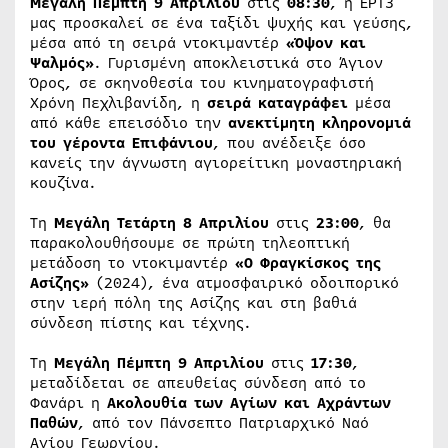
Μεγάλη Πέμπτη 9 Απριλίου
στις
08:30
, η ΕΡΤ3
μας προσκαλεί σε ένα ταξίδι ψυχής και γεύσης,
μέσα από τη σειρά ντοκιμαντέρ
«Όψον και
Ψαλμός»
. Γυρισμένη αποκλειστικά στο Άγιον
Όρος, σε σκηνοθεσία του κινηματογραφιστή
Χρόνη Πεχλιβανίδη, η
σειρά καταγράφει
μέσα
από κάθε επεισόδιο την
ανεκτίμητη κληρονομιά
του γέροντα Επιφάνιου
, που ανέδειξε όσο
κανείς την άγνωστη αγιορείτικη μοναστηριακή
κουζίνα.
Τη
Μεγάλη Τετάρτη 8 Απριλίου
στις
23:00
, θα
παρακολουθήσουμε σε πρώτη τηλεοπτική
μετάδοση το ντοκιμαντέρ
«Ο Φραγκίσκος της
Ασίζης»
(2024), ένα ατμοσφαιρικό οδοιπορικό
στην ιερή πόλη της Ασίζης και στη βαθιά
σύνδεση πίστης και τέχνης.
Τη
Μεγάλη Πέμπτη 9 Απριλίου
στις
17:30
,
μεταδίδεται σε απευθείας σύνδεση από το
Φανάρι η
Ακολουθία των Αγίων και Αχράντων
Παθών
, από τον Πάνσεπτο Πατριαρχικό Ναό
Αγίου Γεωργίου.