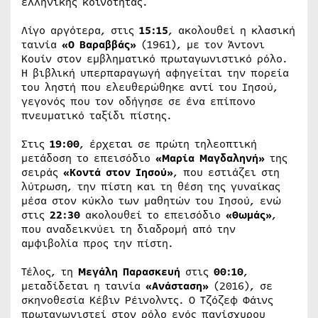
ελληνικής κοινότητας.
Λίγο αργότερα, στις
15:15
, ακολουθεί η κλασική
ταινία
«Ο Βαραββάς»
(1961), με τον Άντονι
Κουίν στον εμβληματικό πρωταγωνιστικό ρόλο.
Η βιβλική υπερπαραγωγή αφηγείται την πορεία
του ληστή που ελευθερώθηκε αντί του Ιησού,
γεγονός που τον οδήγησε σε ένα επίπονο
πνευματικό ταξίδι πίστης.
Στις
19:00
, έρχεται σε πρώτη τηλεοπτική
μετάδοση το επεισόδιο
«Μαρία Μαγδαληνή»
της
σειράς
«Κοντά στον Ιησού»
, που εστιάζει στη
λύτρωση, την πίστη και τη θέση της γυναίκας
μέσα στον κύκλο των μαθητών του Ιησού, ενώ
στις
22:30
ακολουθεί το επεισόδιο
«Θωμάς»
,
που αναδεικνύει τη διαδρομή από την
αμφιβολία προς την πίστη.
Τέλος, τη
Μεγάλη Παρασκευή
στις
00:10
,
μεταδίδεται η ταινία
«Ανάσταση»
(2016), σε
σκηνοθεσία Κέβιν Ρέινολντς. Ο Τζόζεφ Φάινς
πρωταγωνιστεί στον ρόλο ενός πανίσχυρου