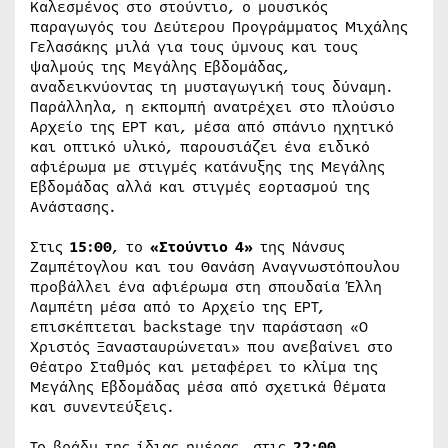
Καλεσμένος στο στούντιο, ο μουσικός
παραγωγός του Δεύτερου Προγράμματος Μιχάλης
Γελασάκης μιλά για τους ύμνους και τους
ψαλμούς της Μεγάλης Εβδομάδας,
αναδεικνύοντας τη μυσταγωγική τους δύναμη.
Παράλληλα, η εκπομπή ανατρέχει στο πλούσιο
Αρχείο της ΕΡΤ και, μέσα από σπάνιο ηχητικό
και οπτικό υλικό, παρουσιάζει ένα ειδικό
αφιέρωμα με στιγμές κατάνυξης της Μεγάλης
Εβδομάδας αλλά και στιγμές εορτασμού της
Ανάστασης.
Στις
15:00
, το
«Στούντιο 4»
της Νάνσυς
Ζαμπέτογλου και του Θανάση Αναγνωστόπουλου
προβάλλει ένα αφιέρωμα στη σπουδαία Έλλη
Λαμπέτη μέσα από το Αρχείο της ΕΡΤ,
επισκέπτεται backstage την παράσταση «Ο
Χριστός Ξανασταυρώνεται» που ανεβαίνει στο
Θέατρο Σταθμός και μεταφέρει το κλίμα της
Μεγάλης Εβδομάδας μέσα από σχετικά θέματα
και συνεντεύξεις.
Το βράδυ της ίδιας ημέρας, στις
22:00
,