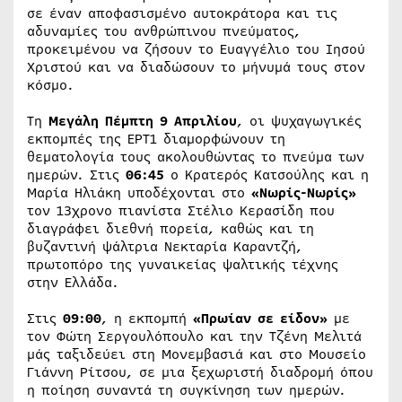
σε έναν αποφασισμένο αυτοκράτορα και τις
αδυναμίες του ανθρώπινου πνεύματος,
προκειμένου να ζήσουν το Ευαγγέλιο του Ιησού
Χριστού και να διαδώσουν το μήνυμά τους στον
κόσμο.
Τη
Μεγάλη Πέμπτη 9 Απριλίου
, οι ψυχαγωγικές
εκπομπές της ΕΡΤ1 διαμορφώνουν τη
θεματολογία τους ακολουθώντας το πνεύμα των
ημερών. Στις
06:45
ο Κρατερός Κατσούλης και η
Μαρία Ηλιάκη υποδέχονται στο
«Νωρίς-Νωρίς»
τον 13χρονο πιανίστα Στέλιο Κερασίδη που
διαγράφει διεθνή πορεία, καθώς και τη
βυζαντινή ψάλτρια Νεκταρία Καραντζή,
πρωτοπόρο της γυναικείας ψαλτικής τέχνης
στην Ελλάδα.
Στις
09:00
, η εκπομπή
«Πρωίαν σε είδον»
με
τον Φώτη Σεργουλόπουλο και την Τζένη Μελιτά
μάς ταξιδεύει στη Μονεμβασιά και στο Μουσείο
Γιάννη Ρίτσου, σε μια ξεχωριστή διαδρομή όπου
η ποίηση συναντά τη συγκίνηση των ημερών.