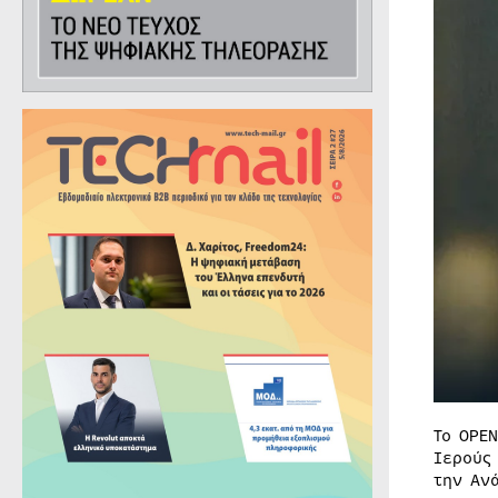
Το OPE
Ιερούς
την Αν