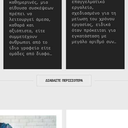
επαγγελματικό
καθημερινές, μια
εργαλείο,
αίθουσα συσκέψεων
σχεδιασμένο για τη
πρέπει να
μείωση του χρόνου
λειτουργεί άμεσα,
εργασίας, ειδικά
καθαρά και
όταν πρόκειται για
αξιόπιστα, είτε
εγκατάσταση με
συμμετέχουν
μεγάλο αριθμό συν…
άνθρωποι από το
ίδιο γραφείο είτε
ομάδες από διαφο…
ΔΙΑΒΑΣΤΕ ΠΕΡΙΣΣΟΤΕΡΑ