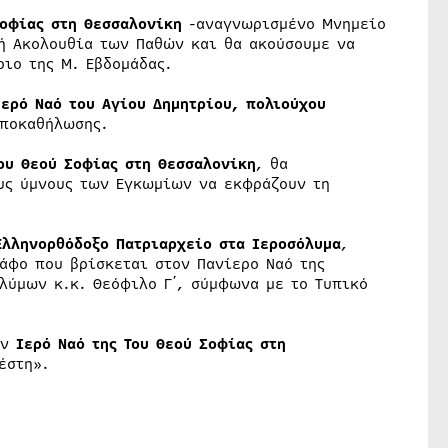
Σοφίας στη Θεσσαλονίκη
-αναγνωρισμένο Μνημείο
ή Ακολουθία των Παθών και θα ακούσουμε να
ριο της Μ. Εβδομάδας.
Ιερό Ναό του Αγίου Δημητρίου, πολιούχου
Αποκαθήλωσης.
ου Θεού Σοφίας στη Θεσσαλονίκη
, θα
υς ύμνους των Εγκωμίων να εκφράζουν τη
Ελληνορθόδοξο Πατριαρχείο στα Ιεροσόλυμα
,
άφο που βρίσκεται στον Πανίερο Ναό της
λύμων κ.κ. Θεόφιλο Γ΄, σύμφωνα με το Τυπικό
ον
Ιερό Ναό της Του Θεού Σοφίας στη
έστη».