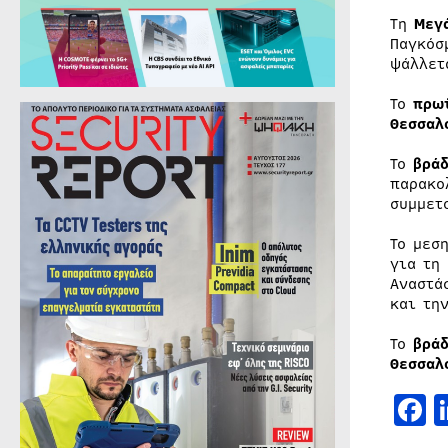
Τη
Μεγ
Παγκόσ
ψάλλετ
Το
πρω
Θεσσαλ
Το
βράδ
παρακο
συμμετ
Το μεσ
για τη
Αναστά
και τη
Το
βράδ
Θεσσαλ
F