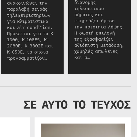
διανομής
ανακοινώνει την
τηλεοπτικού
παραλαβή σειράς
σήματος και
τηλεχειριστηρίων
επηρεάζει άμεσα
για κλιματιστικά
την ποιότητα λήψης.
και air condition.
Η σωστή επιλογή
Πρόκειται για τα K-
της εξασφαλίζει
1000, K-108ES, K-
αξιόπιστη μετάδοση,
2080E, K-3302E και
χαμηλές απώλειες
K-650E, τα οποία
και σ…
προγραμματίζον…
ΣΕ ΑΥΤΟ ΤΟ ΤΕΥΧΟΣ