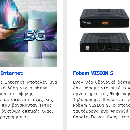
Internet
Fobem VISION S
e Internet αποτελεί μια
Έναν νέο υβριδικό δέκτ
κή λύση για σταθερή
δοκιμάσαμε για αυτό τον
σύνδεση υψηλής
εργαστήριο της Ψηφιακή
, σε σπίτια ή εξοχικές
Τηλεόρασης. Πρόκειται γ
 που βρίσκονται εκτός
Fobem VISION S, ο οποίο
 δικτύων οπτικής ίνας.
ταυτόχρονα ένα Android
προγράμματα…
Google TV και ένας free