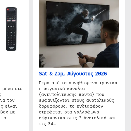
Sat & Zap, Αύγουστος 2026
η
Πέρα από τα συνηθισμένα ιρανικά
 μήνα στο
ή αφγανικά κανάλια
ς
(αντιπολίτευσης πάντα) που
ια τον
εμφανίζονται στους ανατολικούς
ς είναι
δορυφόρους, το ενδιαφέρον
 Box με
στρέφεται στα γαλλόφωνα
 to…
αφρικανικά στις 3 Ανατολικά και
τις 34…