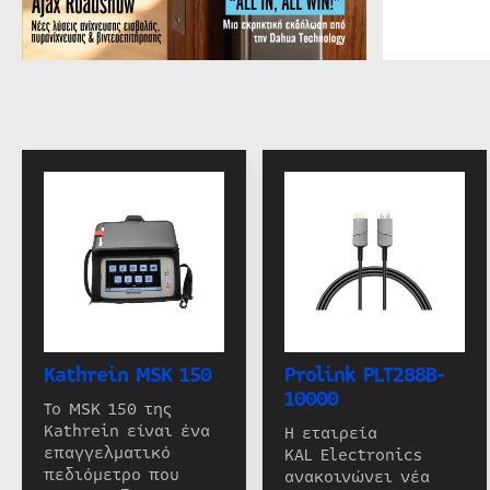
Kathrein MSK 150
Prolink PLT288B-
10000
Το MSK 150 της
Kathrein είναι ένα
Η εταιρεία
επαγγελματικό
KAL Electronics
πεδιόμετρο που
ανακοινώνει νέα