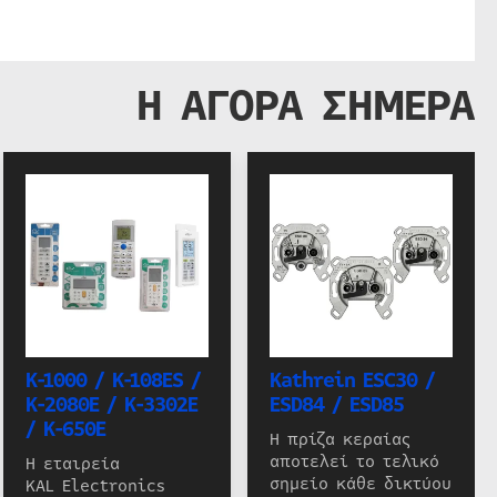
Η ΑΓΟΡΑ ΣΗΜΕΡΑ
K-1000 / K-108ES /
Kathrein ESC30 /
K-2080E / K-3302E
ESD84 / ESD85
/ K-650E
Η πρίζα κεραίας
αποτελεί το τελικό
Η εταιρεία
σημείο κάθε δικτύου
KAL Electronics