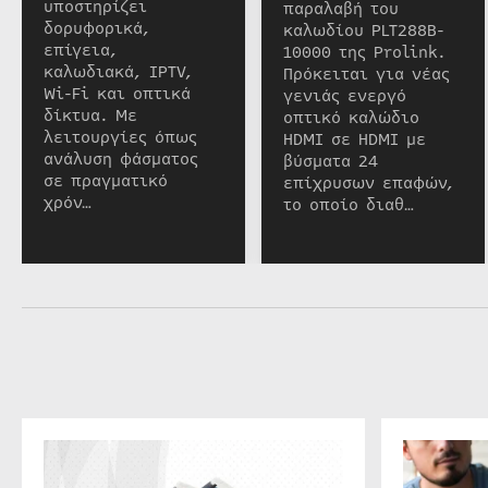
υποστηρίζει
παραλαβή του
δορυφορικά,
καλωδίου PLT288B-
επίγεια,
10000 της Prolink.
καλωδιακά, IPTV,
Πρόκειται για νέας
Wi-Fi και οπτικά
γενιάς ενεργό
δίκτυα. Με
οπτικό καλώδιο
λειτουργίες όπως
HDMI σε HDMI με
ανάλυση φάσματος
βύσματα 24
σε πραγματικό
επίχρυσων επαφών,
χρόν…
το οποίο διαθ…