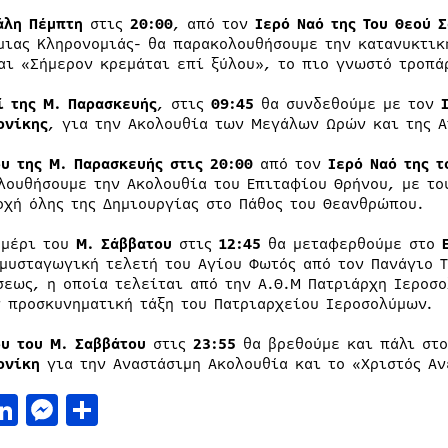
άλη Πέμπτη
στις
20:00
, από τον
Ιερό Ναό της Του Θεού 
μιας Κληρονομιάς- θα παρακολουθήσουμε την κατανυκτικ
αι «Σήμερον κρεμάται επί ξύλου», το πιο γνωστό τροπά
ί της
Μ. Παρασκευής
, στις
09:45
θα συνδεθούμε με τον
ονίκης
, για την Ακολουθία των Μεγάλων Ωρών και της 
υ της Μ. Παρασκευής στις 20:00
από τον
Ιερό Ναό της τ
λουθήσουμε την Ακολουθία του Επιταφίου Θρήνου, με το
οχή όλης της Δημιουργίας στο Πάθος του Θεανθρώπου.
ημέρι του
Μ. Σάββατου
στις
12:45
θα μεταφερθούμε στο
 μυσταγωγική τελετή του Αγίου Φωτός από τον Πανάγιο Τ
σεως, η οποία τελείται από την Α.Θ.Μ Πατριάρχη Ιεροσο
ν προσκυνηματική τάξη του Πατριαρχείου Ιεροσολύμων.
υ του Μ. Σαββάτου
στις
23:55
θα βρεθούμε και πάλι στ
ονίκη
για την Αναστάσιμη Ακολουθία και το «Χριστός Αν
acebook
LinkedIn
Messenger
Μοιραστείτε