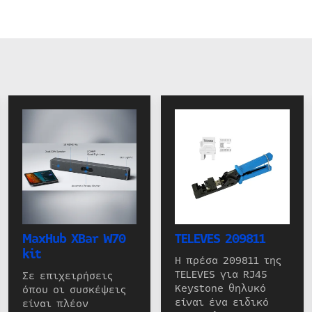
MaxHub XBar W70
TELEVES 209811
kit
Η πρέσα 209811 της
TELEVES για RJ45
Σε επιχειρήσεις
Keystone θηλυκό
όπου οι συσκέψεις
είναι ένα ειδικό
είναι πλέον