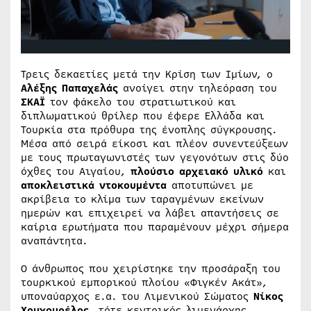
Τρεις δεκαετίες μετά την Κρίση των Ιμίων, ο
Αλέξης Παπαχελάς
ανοίγει στην τηλεόραση του
ΣΚΑΪ
τον φάκελο του στρατιωτικού και
διπλωματικού θρίλερ που έφερε Ελλάδα και
Τουρκία στα πρόθυρα της ένοπλης σύγκρουσης.
Μέσα από σειρά είκοσι και πλέον συνεντεύξεων
με τους πρωταγωνιστές των γεγονότων στις δύο
όχθες του Αιγαίου,
πλούσιο αρχειακό υλικό
και
αποκλειστικά ντοκουμέντα
αποτυπώνει με
ακρίβεια το κλίμα των ταραγμένων εκείνων
ημερών και επιχειρεί να λάβει απαντήσεις σε
καίρια ερωτήματα που παραμένουν μέχρι σήμερα
αναπάντητα.
Ο άνθρωπος που χειρίστηκε την προσάραξη του
τουρκικού εμπορικού πλοίου «Φιγκέν Ακάτ»,
υποναύαρχος ε.α. του Λιμενικού Σώματος
Νίκος
Χουχουρέλος
, τότε κεντρικός λιμενάρχης