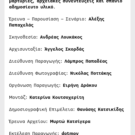
μαρτυρίες, αρχειακές συνεντεύξεις και σπάνιο
αδημοσίευτο υλικό
.
Έρευνα – Παρουσίαση – Σενάριο:
Αλέξης
Παπαχελάς
Σκηνοθεσία:
Ανδρέας Λουκάκος
Αρχισυνταξία:
Άγγελος Σκορδάς
Διεύθυνση Παραγωγής:
Λάμπρος Παπαδέας
Διεύθυνση Φωτογραφίας:
Νικόλας Ποττάκης
Οργάνωση Παραγωγής:
Ειρήνη Δράκου
Μοντάζ:
Κατερίνα Κουτσοχερίτη
Δημοσιογραφική Επιμέλεια:
Θανάσης Κατσικίδης
Έρευνα Αρχείου:
Μυρτώ Κατσίγερα
Εκτέλεση Παραγωγής:
dotmov