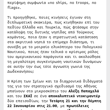
περίφημη συμφωνία «no ships, no troops, no
flags».
Τι προηγήθηκε, ποιες κινήσεις έγιναν στη
διπλωματική σκακιέρα, πώς κινήθηκαν επί του
πεδίου Ελλάδα και Τουρκία, πώς φτάσαμε στην
κατάληψη της δυτικής νησίδας από Τούρκους
κομάντος, ποια ήταν η στρατιωτική κατάσταση
στα ακριτικά νησιά το επίμαχο διάστημα, τι
συνέβη με το μοιραίο ελικόπτερο του Πολεμικού
Ναυτικού, ποιος ήταν τελικά ο κρίσιμος ρόλος
του αμερικανικού παράγοντα και τι ακολούθησε
τη μεγαλύτερη συγκέντρωση ναυτικών δυνάμεων
σε αυτήν την έως τότε άγνωστη γωνιά της
Δωδεκανήσου;
Η Κρίση των Ιμίων και τα διαχρονικά διδάγματά
της για τον στρατηγικό σχεδιασμό της Αθήνας
μπαίνουν στο μικροσκόπιο του
Αλέξη Παπαχελά
και του
ΣΚΑΪ
σε ένα
αποκαλυπτικό ντοκιμαντέρ
δύο επεισοδίων, την
Τετάρτη 21 και την Πέμπτη
22 Ιανουαρίου στις 21.00
, με
πρωτόλειες