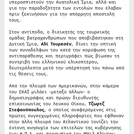
υπερασπιστούν την Ανατολική Ίμια, αλλά και
για την παραδοξότητα των εντολών που έλαβαν
πριν ξεκινήσουν για την απόρρητη αποστολή
τους.
Στον αντίποδα, ο διοικητής της τουρκικής
ομάδας βατραχανθρώπων που αποβιβάστηκαν στη
Δυτική Ίμια,
Αλί Τουρκσέν
, δίνει την οπτική
των συναδέλφων του κατά την κορύφωση της
αντιπαράθεσης και περιγράφει πώς βίωσαν τη
συντριβή του ελληνικού ελικοπτέρου,
δευτερόλεπτα μετά την υπέρπτησή του πάνω από
τις θέσεις τους.
Από την πλευρά των Αμερικανών, στην κάμερα
του ΣΚΑΪ μιλάει -μεταξύ άλλων- ο
δημοσιογράφος και πρώην διευθυντής
επικοινωνίας του Λευκού Οίκου,
Τζωρτζ
Στεφανόπουλος
, ο οποίος αναφερόμενος στις
πρώτες συγκεχυμένες πληροφορίες που έφθαναν
στην άλλη πλευρά του Ατλαντικού τονίζει την
έντονη ανησυχία των επιτελών της κυβέρνησης
των Η.Π.Α. και προσωπικά του Μπιλ Κλίντον