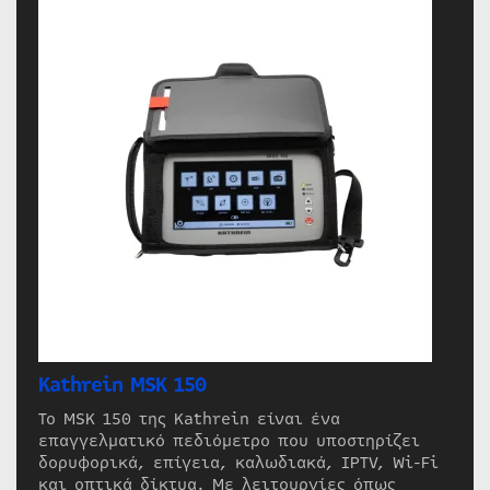
Kathrein MSK 150
Το MSK 150 της Kathrein είναι ένα
επαγγελματικό πεδιόμετρο που υποστηρίζει
δορυφορικά, επίγεια, καλωδιακά, IPTV, Wi-Fi
και οπτικά δίκτυα. Με λειτουργίες όπως