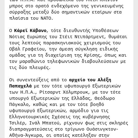
μπρος στο ορατό ενδεχόμενο της γενικευμένης
σύρραξης μεταξύ δύο σημαντικών εταίρων στα
πλαίσια του ΝΑΤΟ.
Ο
Κάρεϊ Κάβανο
, τότε διευθυντής Υποθέσεων
Νότιας Ευρώπης του Στέιτ Ντιπάρτμεντ, θυμάται
τους λεπτούς παρασκηνιακούς χειρισμούς του
Οβάλ Γραφείου, την άμεση σύγκληση ειδικής
ομάδας για τη διαχείριση της Κρίσης, όπως και
τον μαραθώνιο τηλεφωνικών διαβουλεύσεων με
τις δύο πλευρές.
Οι συνεντεύξεις από το
αρχείο του Αλέξη
Παπαχελά
με τον τότε υφυπουργό Εξωτερικών
των Η.Π.Α., Ρίτσαρντ Χόλμπρουκ, με τον τότε
υπουργό Εξωτερικών της Ελλάδας, Θεόδωρο
Πάγκαλο, καθώς και με τον τότε βοηθό
υφυπουργό Εξωτερικών, αρμόδιο για τις
Ελληνοτουρκικές Σχέσεις της κυβέρνησης
Τσιλέρ, Ινάλ Μπατού, ρίχνουν φως στις σκληρές
διαπραγματεύσεις στο τρίγωνο Ουάσινγκτον-
Αθήνα-Άγκυρα, οι οποίες κατέληξαν στην