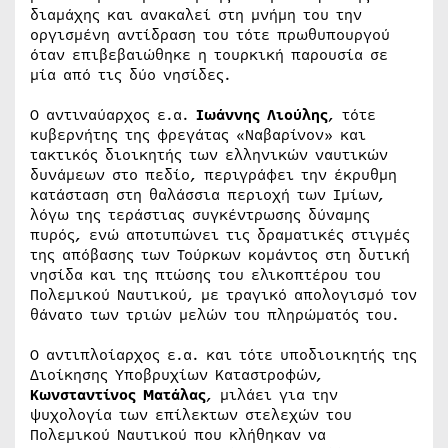
διαμάχης και ανακαλεί στη μνήμη του την
οργισμένη αντίδραση του τότε πρωθυπουργού
όταν επιβεβαιώθηκε η τουρκική παρουσία σε
μία από τις δύο νησίδες.
Ο αντιναύαρχος ε.α.
Ιωάννης Λιούλης
, τότε
κυβερνήτης της φρεγάτας «Ναβαρίνον» και
τακτικός διοικητής των ελληνικών ναυτικών
δυνάμεων στο πεδίο, περιγράφει την έκρυθμη
κατάσταση στη θαλάσσια περιοχή των Ιμίων,
λόγω της τεράστιας συγκέντρωσης δύναμης
πυρός, ενώ αποτυπώνει τις δραματικές στιγμές
της απόβασης των Τούρκων κομάντος στη δυτική
νησίδα και της πτώσης του ελικοπτέρου του
Πολεμικού Ναυτικού, με τραγικό απολογισμό τον
θάνατο των τριών μελών του πληρώματός του.
Ο αντιπλοίαρχος ε.α. και τότε υποδιοικητής της
Διοίκησης Υποβρυχίων Καταστροφών,
Κωνσταντίνος Ματάλας
, μιλάει για την
ψυχολογία των επίλεκτων στελεχών του
Πολεμικού Ναυτικού που κλήθηκαν να