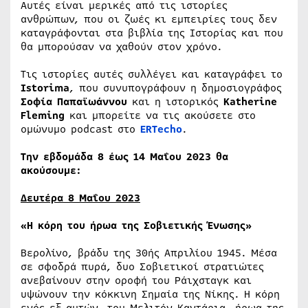
Αυτές είναι μερικές από τις ιστορίες
ανθρώπων, που οι ζωές κι εμπειρίες τους δεν
καταγράφονται στα βιβλία της Ιστορίας και που
θα μπορούσαν να χαθούν στον χρόνο.
Τις ιστορίες αυτές συλλέγει και καταγράφει το
Istorima
, που συνυπογράφουν η δημοσιογράφος
Σοφία Παπαϊωάννου
και η ιστορικός
Katherine
Fleming
και μπορείτε να τις ακούσετε στο
ομώνυμο podcast στο
ERTecho
.
Tην εβδομάδα 8 έως 14 Μαΐου 2023 θα
ακούσουμε:
Δευτέρα 8 Μαΐου 2023
«
Η κόρη του ήρωα της Σοβιετικής Ένωσης»
Βερολίνο, βράδυ της 30ής Απριλίου 1945. Μέσα
σε σφοδρά πυρά, δυο Σοβιετικοί στρατιώτες
ανεβαίνουν στην οροφή του Ράιχσταγκ και
υψώνουν την κόκκινη Σημαία της Νίκης. Η κόρη
ενός εξ αυτών, του Μελιτόν Καντάρια, ήρωα της