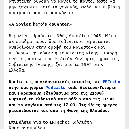
απίστευτη δύναμη να κάνει τα πάντα, ώστε να
μην ξεχαστεί ποτέ το γεγονός, αλλά και η βίαιη
νοοτροπία που το προκάλεσε.
«A Soviet hero’s daughter»
Βερολίνο, βράδυ της 30ής Απριλίου 1945. Μέσα
σε σφοδρά πυρά, δυο Σοβιετικοί στρατιώτες
ανεβαίνουν στην οροφή του Ράιχσταγκ και
υψώνουν την κόκκινη Σημαία της Νίκης. Η κόρη
ενός εξ αυτών, του Μελιτόν Καντάρια, ήρωα της
Σοβιετικής Ένωσης, ζει από το 1997 στην
Ελλάδα.
Βρείτε τις συγκλονιστικές ιστορίες στο
ERTecho
στην κατηγορία
Podcasts
κάθε Δευτέρα-Τετάρτη
και Παρασκευή (διαθέσιμα από τις 21:00).
Κυριακή το ελληνικό επεισόδιο από τις 11:00
και το αγγλικό από τις 17:00. Τις ίδιες ημέρες
μεταδίδονται και από τη Φωνή της Ελλάδας.
Επιμέλεια για το ERTεcho:
Καλλιόπη
Καπετανοπούλου