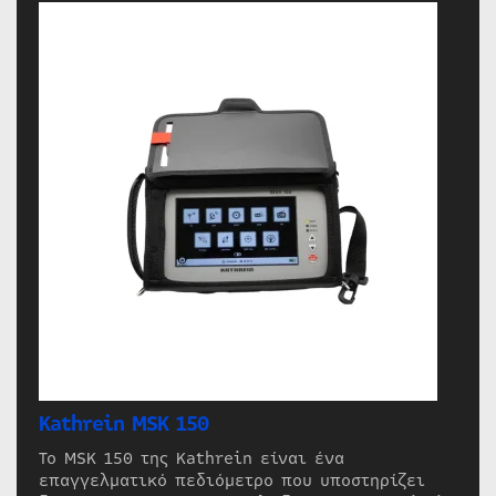
Kathrein MSK 150
Το MSK 150 της Kathrein είναι ένα
επαγγελματικό πεδιόμετρο που υποστηρίζει