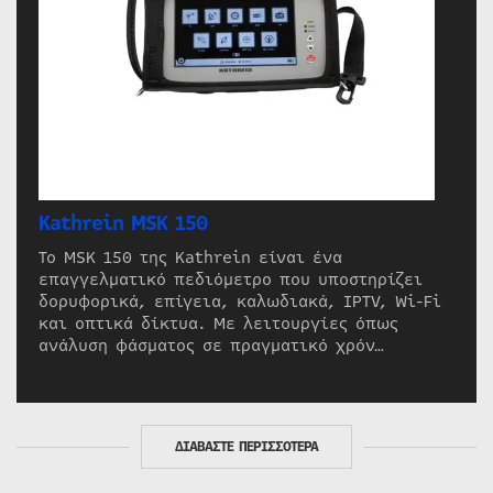
Kathrein MSK 150
Το MSK 150 της Kathrein είναι ένα
επαγγελματικό πεδιόμετρο που υποστηρίζει
δορυφορικά, επίγεια, καλωδιακά, IPTV, Wi-Fi
και οπτικά δίκτυα. Με λειτουργίες όπως
ανάλυση φάσματος σε πραγματικό χρόν…
ΔΙΑΒΑΣΤΕ ΠΕΡΙΣΣΟΤΕΡΑ