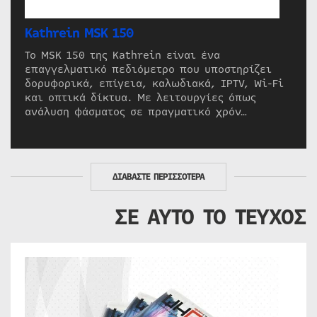
Kathrein MSK 150
Το MSK 150 της Kathrein είναι ένα
επαγγελματικό πεδιόμετρο που υποστηρίζει
δορυφορικά, επίγεια, καλωδιακά, IPTV, Wi-Fi
και οπτικά δίκτυα. Με λειτουργίες όπως
ανάλυση φάσματος σε πραγματικό χρόν…
ΔΙΑΒΑΣΤΕ ΠΕΡΙΣΣΟΤΕΡΑ
ΣΕ ΑΥΤΟ ΤΟ ΤΕΥΧΟΣ