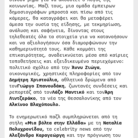
κοινωνίας. Μαζί τους, μια ομάδα έμπειρων
δημοσιογράφων μπροστά και πίσω από τις
κάμερες, θα καταγράφει και θα μεταφέρει
άμεσα την ουσία της είδησης, με τεκμηρίωση,
ανάλυση και σαφήνεια, δίνοντας στους
τηλεθεατές όλα τα στοιχεία για να κατανοήσουν
και να αξιολογήσουν όσα διαμορφώνουν την
καθημερινότητά τους. Κάθε κομμάτι της
επικαιρότητας, αναδεικνύεται μέσα από καίριες
τοποθετήσεις και εξειδικευμένο περιεχόμενο:
πολιτικό σχόλιο από την
Άννυ Ζιώγα
,
οικονομικές, χρηστικές πληροφορίες από τον
Δημήτρη Χριστούλια,
αθλητικά δρώμενα από
τον
Γιώργο Σπανουδάκη
, ζωντανές συνδέσεις και
ρεπορτάζ από τον
Λάζο Μαντικό
και τον
Άρη
Λιντζεράκο
, τα νέα της Θεσσαλονίκης από τον
Αλκίνοο Βλαχόπουλο.
Το ενημερωτικό παζλ συμπληρώνεται από τη
στήλη
«Μια βόλτα στην Ελλάδα»
με τη
Ναταλία
Πολυχρονίδου,
τα celebrity news από την
Αλεξάνδρα Καραγεώργη
και την πρόγνωση του