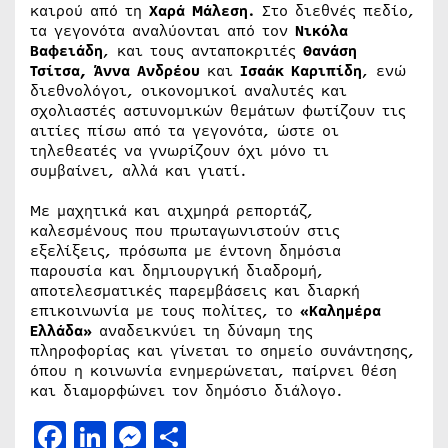
καιρού από τη
Χαρά Μάλεση.
Στο διεθνές πεδίο,
τα γεγονότα αναλύονται από τον
Νικόλα
Βαφειάδη
, και τους ανταποκριτές
Θανάση
Τσίτσα, Άννα Ανδρέου
και
Ισαάκ Καριπίδη
, ενώ
διεθνολόγοι, οικονομικοί αναλυτές και
σχολιαστές αστυνομικών θεμάτων φωτίζουν τις
αιτίες πίσω από τα γεγονότα, ώστε οι
τηλεθεατές να γνωρίζουν όχι μόνο τι
συμβαίνει, αλλά και γιατί.
Με μαχητικά και αιχμηρά ρεπορτάζ,
καλεσμένους που πρωταγωνιστούν στις
εξελίξεις, πρόσωπα με έντονη δημόσια
παρουσία και δημιουργική διαδρομή,
αποτελεσματικές παρεμβάσεις και διαρκή
επικοινωνία με τους πολίτες, το
«Καλημέρα
Ελλάδα»
αναδεικνύει τη δύναμη της
πληροφορίας και γίνεται το σημείο συνάντησης,
όπου η κοινωνία ενημερώνεται, παίρνει θέση
και διαμορφώνει τον δημόσιο διάλογο.
Facebook
LinkedIn
Messenger
Μοιραστείτε