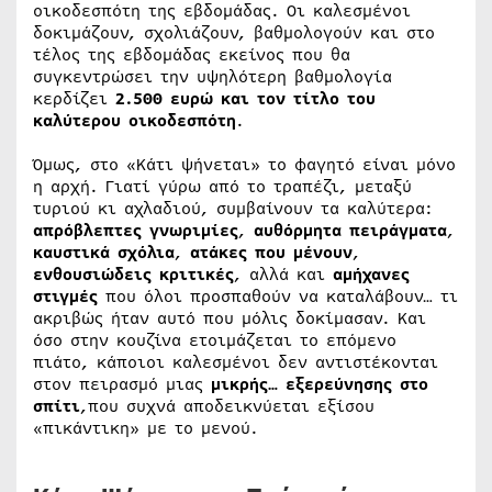
οικοδεσπότη της εβδομάδας. Οι καλεσμένοι
δοκιμάζουν, σχολιάζουν, βαθμολογούν και στο
τέλος της εβδομάδας εκείνος που θα
συγκεντρώσει την υψηλότερη βαθμολογία
κερδίζει
2.500 ευρώ
και τον τίτλο του
καλύτερου οικοδεσπότη
.
Όμως, στο «Κάτι ψήνεται» το φαγητό είναι μόνο
η αρχή. Γιατί γύρω από το τραπέζι, μεταξύ
τυριού κι αχλαδιού, συμβαίνουν τα καλύτερα:
απρόβλεπτες γνωριμίες
,
αυθόρμητα πειράγματα
,
καυστικά σχόλια
,
ατάκες που μένουν
,
ενθουσιώδεις κριτικές
, αλλά και
αμήχανες
στιγμές
που όλοι προσπαθούν να καταλάβουν… τι
ακριβώς ήταν αυτό που μόλις δοκίμασαν. Και
όσο στην κουζίνα ετοιμάζεται το επόμενο
πιάτο, κάποιοι καλεσμένοι δεν αντιστέκονται
στον πειρασμό μιας
μικρής… εξερεύνησης στο
σπίτι
,που συχνά αποδεικνύεται εξίσου
«πικάντικη» με το μενού.