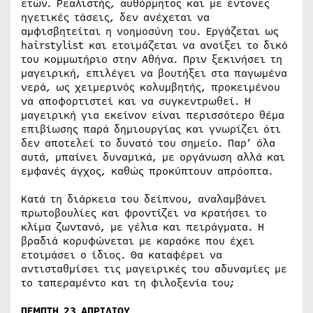
ετών. Ρεαλιστής, αυθόρμητος και με έντονες
ηγετικές τάσεις, δεν ανέχεται να
αμφισβητείται η νοημοσύνη του. Εργάζεται ως
hairstylist και ετοιμάζεται να ανοίξει το δικό
του κομμωτήριο στην Αθήνα. Πριν ξεκινήσει τη
μαγειρική, επιλέγει να βουτήξει στα παγωμένα
νερά, ως χειμερινός κολυμβητής, προκειμένου
να αποφορτιστεί και να συγκεντρωθεί. Η
μαγειρική για εκείνον είναι περισσότερο θέμα
επιβίωσης παρά δημιουργίας και γνωρίζει ότι
δεν αποτελεί το δυνατό του σημείο. Παρ’ όλα
αυτά, μπαίνει δυναμικά, με οργάνωση αλλά και
εμφανές άγχος, καθώς προκύπτουν απρόοπτα.
Κατά τη διάρκεια του δείπνου, αναλαμβάνει
πρωτοβουλίες και φροντίζει να κρατήσει το
κλίμα ζωντανό, με γέλια και πειράγματα. Η
βραδιά κορυφώνεται με καραόκε που έχει
ετοιμάσει ο ίδιος. Θα καταφέρει να
αντισταθμίσει τις μαγειρικές του αδυναμίες με
το ταπεραμέντο και τη φιλοξενία του;
ΠΕΜΠΤΗ 23 ΑΠΡΙΛΙΟΥ