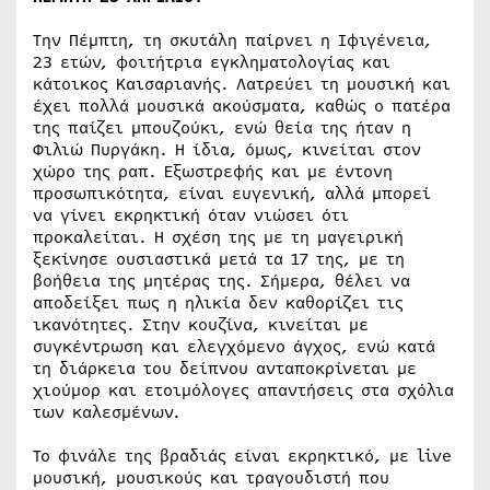
Την Πέμπτη, τη σκυτάλη παίρνει η Ιφιγένεια,
23 ετών, φοιτήτρια εγκληματολογίας και
κάτοικος Καισαριανής. Λατρεύει τη μουσική και
έχει πολλά μουσικά ακούσματα, καθώς ο πατέρα
της παίζει μπουζούκι, ενώ θεία της ήταν η
Φιλιώ Πυργάκη. Η ίδια, όμως, κινείται στον
χώρο της ραπ. Εξωστρεφής και με έντονη
προσωπικότητα, είναι ευγενική, αλλά μπορεί
να γίνει εκρηκτική όταν νιώσει ότι
προκαλείται. Η σχέση της με τη μαγειρική
ξεκίνησε ουσιαστικά μετά τα 17 της, με τη
βοήθεια της μητέρας της. Σήμερα, θέλει να
αποδείξει πως η ηλικία δεν καθορίζει τις
ικανότητες. Στην κουζίνα, κινείται με
συγκέντρωση και ελεγχόμενο άγχος, ενώ κατά
τη διάρκεια του δείπνου ανταποκρίνεται με
χιούμορ και ετοιμόλογες απαντήσεις στα σχόλια
των καλεσμένων.
Το φινάλε της βραδιάς είναι εκρηκτικό, με live
μουσική, μουσικούς και τραγουδιστή που