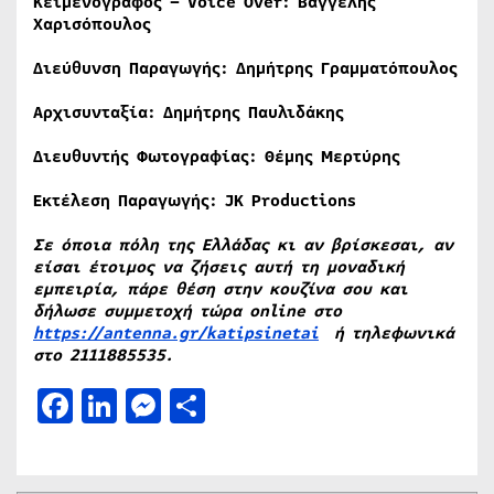
Κειμενογράφος –
Voice
Over: Βαγγέλης
Χαρισόπουλος
Διεύθυνση Παραγωγής: Δημήτρης Γραμματόπουλος
Αρχισυνταξία: Δημήτρης Παυλιδάκης
Διευθυντής Φωτογραφίας: Θέμης Μερτύρης
Εκτέλεση Παραγωγής:
JK
Productions
Σε όποια πόλη της Ελλάδας κι αν βρίσκεσαι, αν
είσαι έτοιμος να ζήσεις αυτή τη μοναδική
εμπειρία, πάρε θέση στην κουζίνα σου και
δήλωσε συμμετοχή
τώρα
online στο
https://antenna.gr/katipsinetai
ή τηλεφωνικά
στο 2111885535.
Facebook
LinkedIn
Messenger
Μοιραστείτε