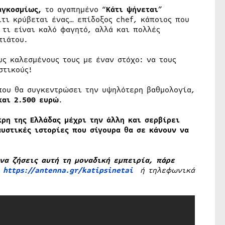
αγκοσμίως
,
το αγαπημένο “
Κάτι ψήνεται
”
ίτι κρύβεται ένας… επίδοξος chef, κάποιος που
 τι είναι καλό φαγητό, αλλά και πολλές
πιάτου.
ς καλεσμένους τους με έναν στόχο: να τους
στικούς!
 που θα συγκεντρώσει την υψηλότερη βαθμολογία,
και 2.500 ευρώ
.
κρη της Ελλάδας μέχρι την άλλη και σερβίρει
υστικές ιστορίες που σίγουρα θα σε κάνουν να
 να ζήσεις αυτή τη μοναδική εμπειρία, πάρε
ο
https://antenna.gr/katipsinetai
ή τηλεφωνικά