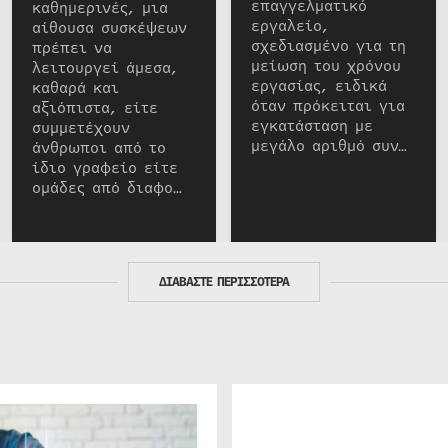
επαγγελματικό
καθημερινές, μια
εργαλείο,
αίθουσα συσκέψεων
σχεδιασμένο για τη
πρέπει να
μείωση του χρόνου
λειτουργεί άμεσα,
εργασίας, ειδικά
καθαρά και
όταν πρόκειται για
αξιόπιστα, είτε
εγκατάσταση με
συμμετέχουν
μεγάλο αριθμό συν…
άνθρωποι από το
ίδιο γραφείο είτε
ομάδες από διαφο…
ΔΙΑΒΑΣΤΕ ΠΕΡΙΣΣΟΤΕΡΑ