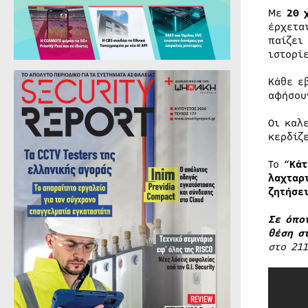
Με
20 
έρχετα
παίζει
ιστορί
Κάθε ε
αφήσου
Οι καλ
κερδίζ
Το “
Κάτ
λαχταρ
ζητήσε
Σε όπο
θέση σ
στο 21