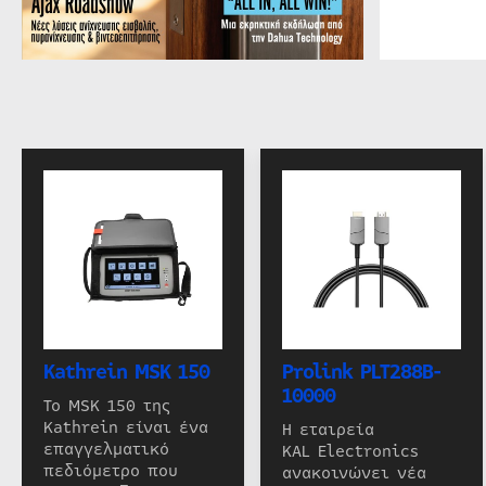
Kathrein MSK 150
Prolink PLT288B-
10000
Το MSK 150 της
Kathrein είναι ένα
Η εταιρεία
επαγγελματικό
KAL Electronics
πεδιόμετρο που
ανακοινώνει νέα