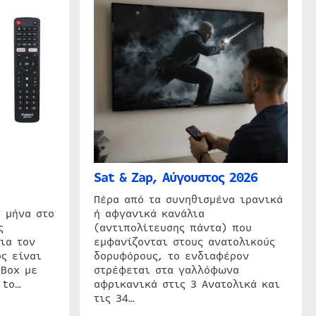
Sat & Zap, Αύγουστος 2026
η
Πέρα από τα συνηθισμένα ιρανικά
 μήνα στο
ή αφγανικά κανάλια
ς
(αντιπολίτευσης πάντα) που
ια τον
εμφανίζονται στους ανατολικούς
ς είναι
δορυφόρους, το ενδιαφέρον
 Box με
στρέφεται στα γαλλόφωνα
 to…
αφρικανικά στις 3 Ανατολικά και
τις 34…