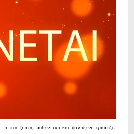
 το πιο ζεστό, αυθεντικό και φιλόξενο τραπέζι.