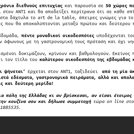
χρόνια διεθνούς επιτυχίας
και παρουσία σε
50 χώρες π
ι στον ΑΝΤ1 και θα αποδείξει περίτρανα ότι σε κάθε σπ
 στα δάχτυλα το art de la table, άπειρες γνώμες για το
ες που θα αποκαλύπτονται μεταξύ πρώτου και δεύτερου 
βδομάδα,
πέντε μοναδικοί οικοδεσπότες
υποδέχονται του
ν άφωνους με τη γαστρονομική τους πρόταση και όχι νη
εσμένοι δοκιμάζουν, κρίνουν και βαθμολογούν. Εκείνος
ει τον τίτλο του
καλύτερου οικοδεσπότη της εβδομάδας 
ι ψήνεται
” έρχεται στον ΑΝΤ1, ταξιδεύει
από τη μία ά
ιστά εδέσματα, γαστρονομικά πειράματα, αλλά και απολα
ις και δεύτερη μερίδα!
ια πόλη της Ελλάδας κι αν βρίσκεσαι, αν είσαι έτοιμος
την κουζίνα σου και δήλωσε συμμετοχή
τώρα
on
line στ
11885535.