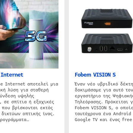
Internet
Fobem VISION S
e Internet αποτελεί μια
Έναν νέο υβριδικό δέκτ
κή λύση για σταθερή
δοκιμάσαμε για αυτό τον
σύνδεση υψηλής
εργαστήριο της Ψηφιακή
, σε σπίτια ή εξοχικές
Τηλεόρασης. Πρόκειται γ
 που βρίσκονται εκτός
Fobem VISION S, ο οποίο
 δικτύων οπτικής ίνας.
ταυτόχρονα ένα Android
προγράμματα…
Google TV και ένας free