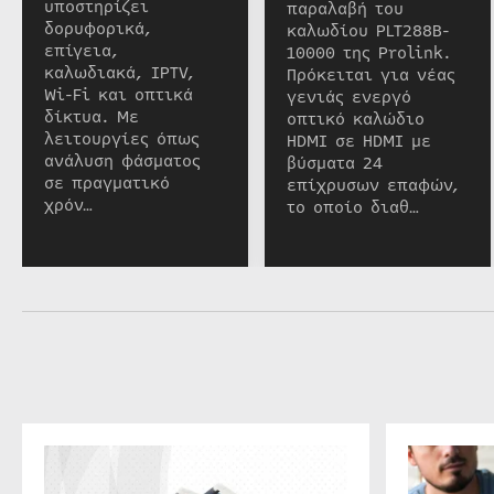
υποστηρίζει
παραλαβή του
δορυφορικά,
καλωδίου PLT288B-
επίγεια,
10000 της Prolink.
καλωδιακά, IPTV,
Πρόκειται για νέας
Wi-Fi και οπτικά
γενιάς ενεργό
δίκτυα. Με
οπτικό καλώδιο
λειτουργίες όπως
HDMI σε HDMI με
ανάλυση φάσματος
βύσματα 24
σε πραγματικό
επίχρυσων επαφών,
χρόν…
το οποίο διαθ…