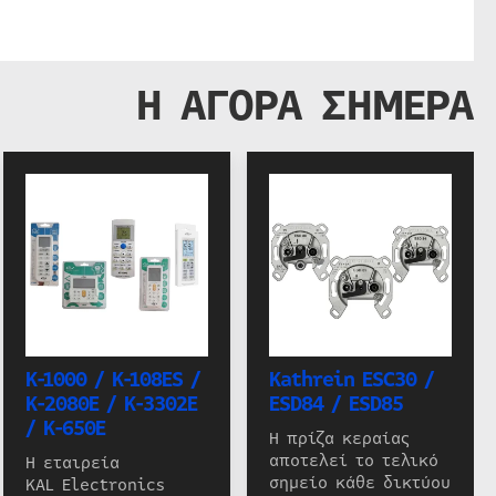
Η ΑΓΟΡΑ ΣΗΜΕΡΑ
K-1000 / K-108ES /
Kathrein ESC30 /
K-2080E / K-3302E
ESD84 / ESD85
/ K-650E
Η πρίζα κεραίας
αποτελεί το τελικό
Η εταιρεία
σημείο κάθε δικτύου
KAL Electronics