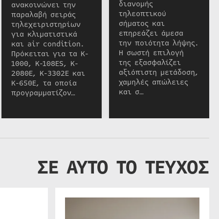
διανομής
ανακοινώνει την
τηλεοπτικού
παραλαβή σειράς
σήματος και
τηλεχειριστηρίων
επηρεάζει άμεσα
για κλιματιστικά
την ποιότητα λήψης.
και air condition.
Η σωστή επιλογή
Πρόκειται για τα K-
της εξασφαλίζει
1000, K-108ES, K-
αξιόπιστη μετάδοση,
2080E, K-3302E και
χαμηλές απώλειες
K-650E, τα οποία
και σ…
προγραμματίζον…
ΣΕ ΑΥΤΟ ΤΟ ΤΕΥΧΟΣ