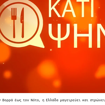
ν Βορρά έως τον Νότο, η Ελλάδα μαγειρεύει και στρώνει