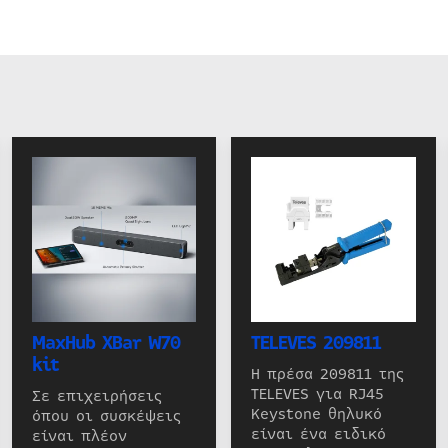
MaxHub XBar W70
TELEVES 209811
kit
Η πρέσα 209811 της
TELEVES για RJ45
Σε επιχειρήσεις
Keystone θηλυκό
όπου οι συσκέψεις
είναι ένα ειδικό
είναι πλέον