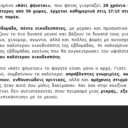
πημένο
«Κάτι ψήνεται»
, που φέτος γιορτάζει
20 χρόνια 
ότερες από 50 χώρες
,
έρχεται καθημερινά στις 17:15 στ
αι παρέα.
βδομάδα, πέντε οικοδεσπότες
, με μεράκι και προσωπικό
ζουν το πιο δυνατό μενού και βάζουν τα δυνατά τους γι
ία, χιούμορ, αγωνία, αλλά και πολλές φορές με αυτοσχε
του καλύτερου οικοδεσπότη της εβδομάδας. Οι καλεσμένο
της εβδομάδας εκείνος που θα συγκεντρώσει την υψηλότ
του καλύτερου οικοδεσπότη
.
στο «Κάτι ψήνεται» το φαγητό είναι μόνο η αρχή. Γιατί
ού, συμβαίνουν τα καλύτερα:
απρόβλεπτες γνωριμίες
,
α
νουν
,
ενθουσιώδεις κριτικές
, αλλά και
αμήχανες στιγμέ
ς ήταν αυτό που μόλις δοκίμασαν. Και όσο στην κουζίνα
ένοι δεν αντιστέκονται στον πειρασμό μιας
μικρής… εξε
 «πικάντικη» με το μενού.