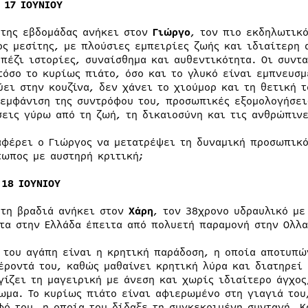
 17 ΙΟΥΝΙΟΥ
 της εβδομάδας ανήκει στον
Γιώργο
, τον πιο εκδηλωτικ
ος μεσίτης, με πλούσιες εμπειρίες ζωής και ιδιαίτερη 
απέζι ιστορίες, συναίσθημα και αυθεντικότητα. Οι συντ
τόσο το κυρίως πιάτο, όσο και το γλυκό είναι εμπνευσμ
ύει στην κουζίνα, δεν χάνει το χιούμορ και τη θετική 
 εμφάνιση της συντρόφου του, προσωπικές εξομολογήσει
σεις γύρω από τη ζωή, τη δικαιοσύνη και τις ανθρώπινε
αφέρει ο Γιώργος να μετατρέψει τη δυναμική προσωπικό
τωπος με αυστηρή κριτική;
 18 ΙΟΥΝΙΟΥ
ρτη βραδιά ανήκει στον
Χάρη
, τον 38χρονο υδραυλικό με
τα στην Ελλάδα έπειτα από πολυετή παραμονή στην Ολλα
 του αγάπη είναι η κρητική παράδοση, η οποία αποτυπών
έροντά του, καθώς μαθαίνει κρητική λύρα και διατηρεί 
γίζει τη μαγειρική με άνεση και χωρίς ιδιαίτερο άγχος
ωμα. Το κυρίως πιάτο είναι αφιερωμένο στη γιαγιά του
φό του, η οποία του δίδαξε τη συγκεκριμένη συνταγή. Κ