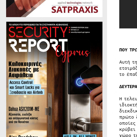
ΠΟΥ ΤΡ
Αυτή τ
ετοιμά
το έπα
ΔΕΥΤΕΡ
Η τελε
ιδιοκτ
διεκδι
πρώτο 
οποίες
κρύβει
χώρο τ