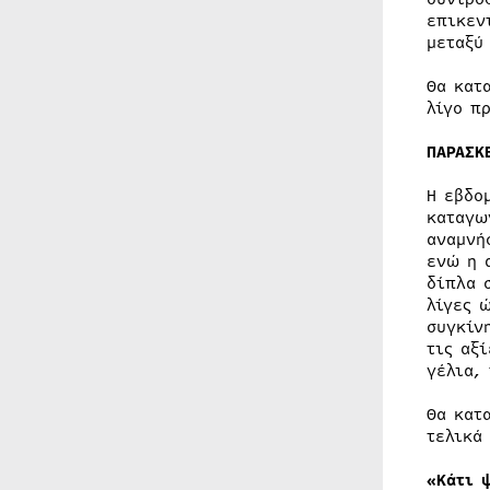
επικεν
μεταξύ
Θα κατ
λίγο π
ΠΑΡΑΣΚ
Η εβδο
καταγω
αναμνή
ενώ η 
δίπλα 
λίγες 
συγκίν
τις αξ
γέλια,
Θα κατ
τελικά 
«Κάτι 