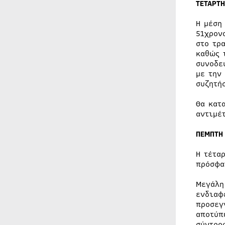
ΤΕΤΑΡΤΗ
Η μέση
51χρον
στο τρ
καθώς 
συνοδε
με την
συζητή
Θα κατ
αντιμέ
ΠΕΜΠΤΗ
Η τέτα
πρόσφα
Μεγάλη
ενδιαφ
προσεγ
αποτύπ
σύντρο