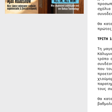
προσωπ
σχόλια
συνοδε
Θα κατ
πρώτες
ΤΡΙΤΗ 
Τη μαγ
Κάλυμν
τρόπο 
συνδέο
που το
προετο
χιούμο
παρατη
τους σ
Θα κατ
βαθμολ