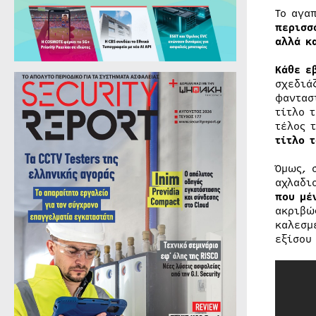
Το αγα
περισσ
αλλά κ
Κάθε ε
σχεδιά
φαντασ
τίτλο 
τέλος 
τίτλο 
Όμως, 
αχλαδι
που μέ
ακριβώ
καλεσμ
εξίσου