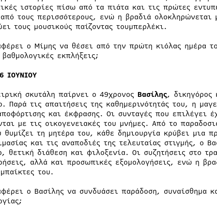
ικές ιστορίες πίσω από τα πιάτα και τις πρώτες εντυπ
 από τους περισσότερους, ενώ η βραδιά ολοκληρώνεται 
ύει τους μουσικούς παίζοντας τουμπερλέκι.
αφέρει ο Μίμης να θέσει από την πρώτη κιόλας ημέρα τ
 βαθμολογικές εκπλήξεις;
16 ΙΟΥΝΙΟΥ
ειρική σκυτάλη παίρνει ο 49χρονος
Βασίλης
, δικηγόρος 
ο. Παρά τις απαιτήσεις της καθημερινότητάς του, η μαγ
αποφόρτισης και έκφρασης. Οι συνταγές που επιλέγει έ
νται με τις οικογενειακές του μνήμες. Από το παραδοσι
υ θυμίζει τη μητέρα του, κάθε δημιουργία κρύβει μια π
ιμασίας και τις αναποδιές της τελευταίας στιγμής, ο Β
ρ, θετική διάθεση και φιλοξενία. Οι συζητήσεις στο τρ
ρήσεις, αλλά και προσωπικές εξομολογήσεις, ενώ η βρα
υμπαίκτες του.
αφέρει ο Βασίλης να συνδυάσει παράδοση, συναίσθημα κ
ογίας;