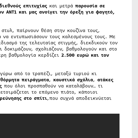
διεθνούς επιτυχίας
και μετρά
παρουσία σε
ον ΑΝΤ1 και μας ανοίγει την όρεξη για φαγητό,
 στυλ, παίρνουν θέση στην κουζίνα τους,
α να εντυπωσιάσουν τους καλεσμένους τους. Με
διασμό της τελευταίας στιγμής, διεκδικούν τον
ι δοκιμάζουν, σχολιάζουν, βαθμολογούν και στο
ερη βαθμολογία κερδίζει
2.500 ευρώ
και τον
 γύρω από το τραπέζι, μεταξύ τυριού κι
υθόρμητα πειράγματα
,
καυστικά σχόλια
,
ατάκες
ς
που όλοι προσπαθούν να καταλάβουν… τι
 ετοιμάζεται το επόμενο πιάτο, κάποιοι
ρεύνησης στο σπίτι
,που συχνά αποδεικνύεται