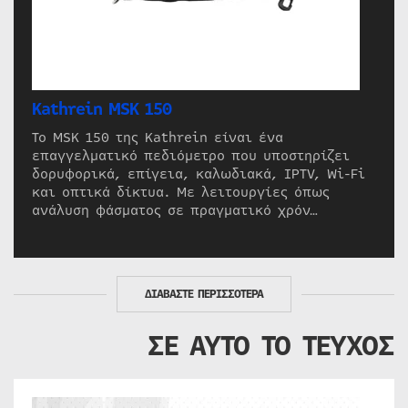
Kathrein MSK 150
Το MSK 150 της Kathrein είναι ένα
επαγγελματικό πεδιόμετρο που υποστηρίζει
δορυφορικά, επίγεια, καλωδιακά, IPTV, Wi-Fi
και οπτικά δίκτυα. Με λειτουργίες όπως
ανάλυση φάσματος σε πραγματικό χρόν…
ΔΙΑΒΑΣΤΕ ΠΕΡΙΣΣΟΤΕΡΑ
ΣΕ ΑΥΤΟ ΤΟ ΤΕΥΧΟΣ