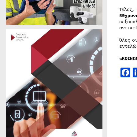
Τέλος,
59χρον
σεξουα
αντικε
Όλες ο
εντελώ
«ΚΟΙΝΩ
F