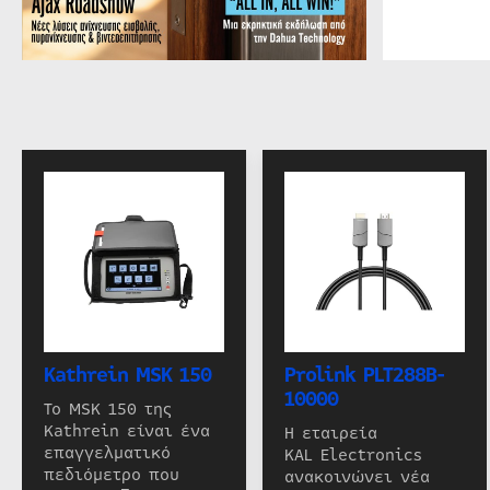
Kathrein MSK 150
Prolink PLT288B-
10000
Το MSK 150 της
Kathrein είναι ένα
Η εταιρεία
επαγγελματικό
KAL Electronics
πεδιόμετρο που
ανακοινώνει νέα