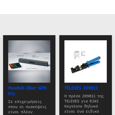
MaxHub XBar W70
TELEVES 209811
kit
Η πρέσα 209811 της
TELEVES για RJ45
Σε επιχειρήσεις
Keystone θηλυκό
όπου οι συσκέψεις
είναι ένα ειδικό
είναι πλέον