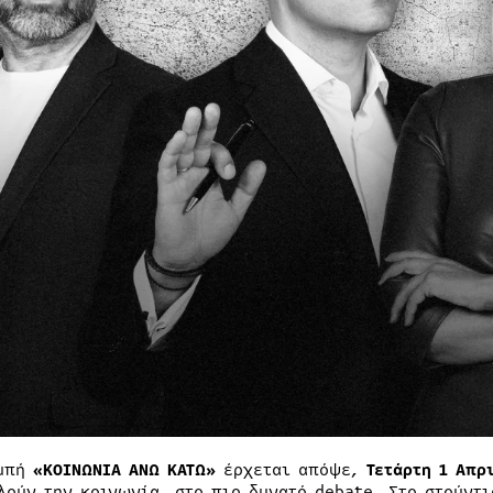
ομπή
«ΚΟΙΝΩΝΙΑ ΑΝΩ ΚΑΤΩ»
έρχεται απόψε,
Τετάρτη 1
A
πρι
λούν την κοινωνία, στο πιο δυνατό debate. Στο στούντ