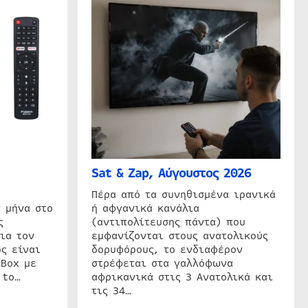
Sat & Zap, Αύγουστος 2026
η
Πέρα από τα συνηθισμένα ιρανικά
 μήνα στο
ή αφγανικά κανάλια
ς
(αντιπολίτευσης πάντα) που
ια τον
εμφανίζονται στους ανατολικούς
ς είναι
δορυφόρους, το ενδιαφέρον
 Box με
στρέφεται στα γαλλόφωνα
 to…
αφρικανικά στις 3 Ανατολικά και
τις 34…