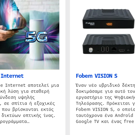
Internet
Fobem VISION S
e Internet αποτελεί μια
Έναν νέο υβριδικό δέκτ
κή λύση για σταθερή
δοκιμάσαμε για αυτό τον
σύνδεση υψηλής
εργαστήριο της Ψηφιακή
, σε σπίτια ή εξοχικές
Τηλεόρασης. Πρόκειται γ
 που βρίσκονται εκτός
Fobem VISION S, ο οποίο
 δικτύων οπτικής ίνας.
ταυτόχρονα ένα Android
προγράμματα…
Google TV και ένας free