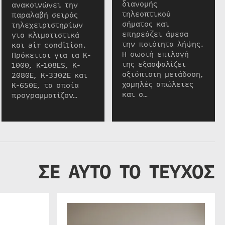
διανομής
ανακοινώνει την
τηλεοπτικού
παραλαβή σειράς
σήματος και
τηλεχειριστηρίων
επηρεάζει άμεσα
για κλιματιστικά
την ποιότητα λήψης.
και air condition.
Η σωστή επιλογή
Πρόκειται για τα K-
της εξασφαλίζει
1000, K-108ES, K-
αξιόπιστη μετάδοση,
2080E, K-3302E και
χαμηλές απώλειες
K-650E, τα οποία
και σ…
προγραμματίζον…
ΣΕ ΑΥΤΟ ΤΟ ΤΕΥΧΟΣ