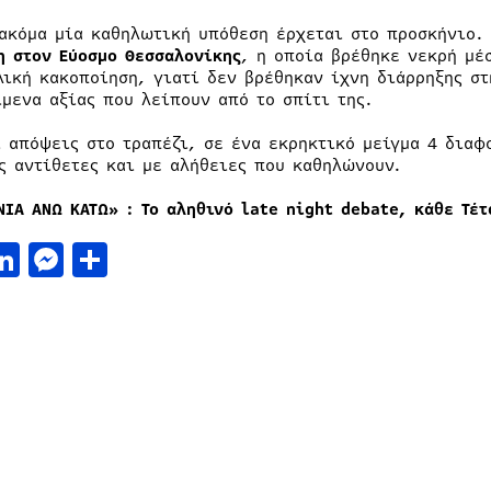
 ακόμα μία καθηλωτική υπόθεση έρχεται στο προσκήνιο.
η στον Εύοσμο Θεσσαλονίκης
, η οποία βρέθηκε νεκρή μέσ
λική κακοποίηση, γιατί δεν βρέθηκαν ίχνη διάρρηξης στ
ίμενα αξίας που λείπουν από το σπίτι της.
ι απόψεις στο τραπέζι, σε ένα εκρηκτικό μείγμα 4 δια
ς αντίθετες και με αλήθειες που καθηλώνουν.
ΝΙΑ ΑΝΩ ΚΑΤΩ» : Το αληθινό
late night debate, κάθε Τέτ
acebook
LinkedIn
Messenger
Μοιραστείτε