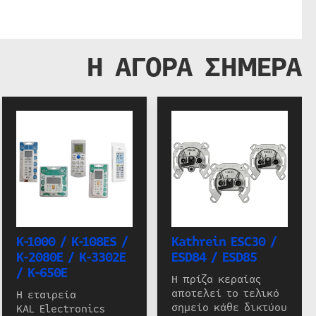
Η ΑΓΟΡΑ ΣΗΜΕΡΑ
K-1000 / K-108ES /
Kathrein ESC30 /
K-2080E / K-3302E
ESD84 / ESD85
/ K-650E
Η πρίζα κεραίας
αποτελεί το τελικό
Η εταιρεία
σημείο κάθε δικτύου
KAL Electronics