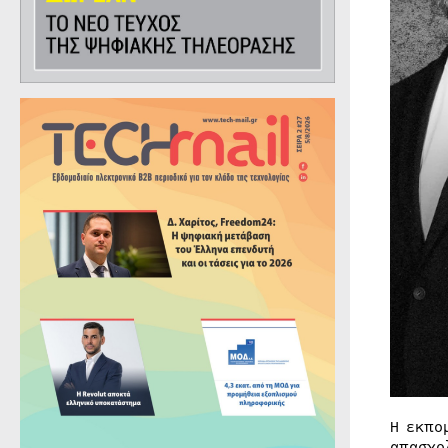
Η εκπ
απασχο