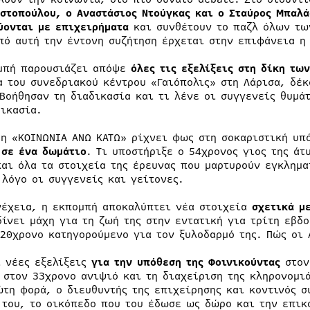
στοπούλου, ο Αναστάσιος Ντούγκας και ο Σταύρος Μπαλά
ύονται με επιχειρήματα
και συνθέτουν το παζλ όλων τ
πό αυτή την έντονη συζήτηση έρχεται στην επιφάνεια η
μπή παρουσιάζει απόψε
όλες τις εξελίξεις στη δίκη τω
α του συνεδριακού κέντρου «Γαιόπολις» στη Λάρισα, δέκ
 Βοήθησαν τη διαδικασία και τι λένε οι συγγενείς θυμά
δικασία.
 η «ΚΟΙΝΩΝΙΑ ΑΝΩ ΚΑΤΩ» ρίχνει φως στη σοκαριστική υ
 σε ένα δωμάτιο
. Τι υποστήριξε ο 54χρονος γιος της άτ
και όλα τα στοιχεία της έρευνας που μαρτυρούν εγκλημα
 λόγο οι συγγενείς και γείτονες.
νέχεια, η εκπομπή αποκαλύπτει νέα στοιχεία
σχετικά μ
δίνει μάχη για τη ζωή της στην εντατική για τρίτη εβδ
 20χρονο κατηγορούμενο για τον ξυλοδαρμό της. Πώς οι 
ι νέες εξελίξεις
για την υπόθεση της Φοινικούντας
στον
 στον 33χρονο ανιψιό και τη διαχείριση της κληρονομι
ώτη φορά, ο διευθυντής της επιχείρησης και κοντινός σ
 του, το οικόπεδο που του έδωσε ως δώρο και την επικ