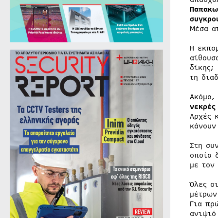
Παπακω
συγκρο
Μέσα α
Η εκπο
αίθουσ
δίκης;
τη δια
Ακόμα,
νεκρές
Αρχές 
κάνουν
Στη συ
οποία 
με τον
Όλες ο
μέτρων
Για πρ
ανιψιό