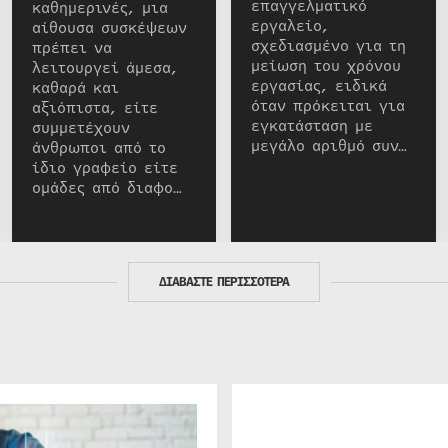
επαγγελματικό
καθημερινές, μια
εργαλείο,
αίθουσα συσκέψεων
σχεδιασμένο για τη
πρέπει να
μείωση του χρόνου
λειτουργεί άμεσα,
εργασίας, ειδικά
καθαρά και
όταν πρόκειται για
αξιόπιστα, είτε
εγκατάσταση με
συμμετέχουν
μεγάλο αριθμό συν…
άνθρωποι από το
ίδιο γραφείο είτε
ομάδες από διαφο…
ΔΙΑΒΑΣΤΕ ΠΕΡΙΣΣΟΤΕΡΑ