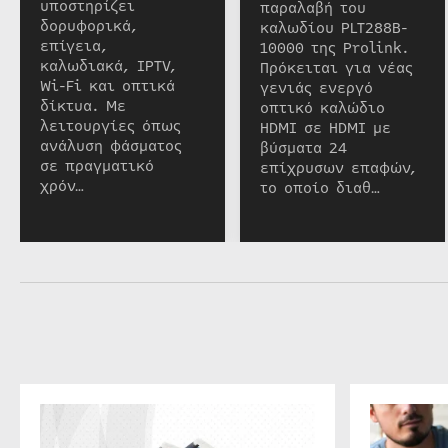
υποστηρίζει
παραλαβή του
δορυφορικά,
καλωδίου PLT288B-
επίγεια,
10000 της Prolink.
καλωδιακά, IPTV,
Πρόκειται για νέας
Wi-Fi και οπτικά
γενιάς ενεργό
δίκτυα. Με
οπτικό καλώδιο
λειτουργίες όπως
HDMI σε HDMI με
ανάλυση φάσματος
βύσματα 24
σε πραγματικό
επίχρυσων επαφών,
χρόν…
το οποίο διαθ…