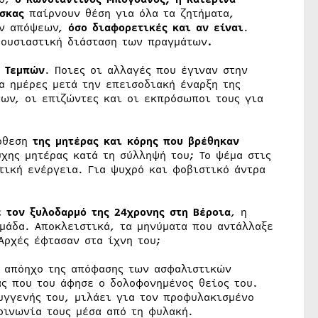
σκας
παίρνουν θέση για όλα τα ζητήματα,
ων απόψεων,
όσο διαφορετικές και αν είναι
.
 ουσιαστική διάσταση των πραγμάτων
.
ν Τεμπών
. Ποιες οι αλλαγές που έγιναν στην
α ημέρες μετά την επεισοδιακή έναρξη της
των, οι επιζώντες και οι εκπρόσωποι τους για
πόθεση
της μητέρας και κόρης που βρέθηκαν
υχης μητέρας κατά τη σύλληψή του; Το ψέμα στις
τική ενέργεια. Για ψυχρό και φοβιστικό άντρα
ε τον ξυλοδαρμό της 24χρονης στη Βέροια
, η
ομάδα. Αποκλειστικά, τα μηνύματα που αντάλλαξε
Αρχές έφτασαν στα ίχνη του;
 απόηχο της απόφασης των ασφαλιστικών
άς που του άφησε ο δολοφονημένος θείος του.
υγγενής του, μιλάει για τον προφυλακισμένο
οινωνία τους μέσα από τη φυλακή.