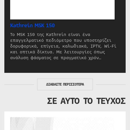
Kathrein MSK 150
Το MSK 150 της Kathrein είναι ένα
επαγγελματικό πεδιόμετρο που υποστηρίζει
δορυφορικά, επίγεια, καλωδιακά, IPTV, Wi-Fi
και οπτικά δίκτυα. Με λειτουργίες όπως
ανάλυση φάσματος σε πραγματικό χρόν…
ΔΙΑΒΑΣΤΕ ΠΕΡΙΣΣΟΤΕΡΑ
ΣΕ ΑΥΤΟ ΤΟ ΤΕΥΧΟΣ