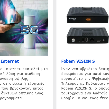
Internet
Fobem VISION S
e Internet αποτελεί μια
Έναν νέο υβριδικό δέκτ
κή λύση για σταθερή
δοκιμάσαμε για αυτό τον
σύνδεση υψηλής
εργαστήριο της Ψηφιακή
, σε σπίτια ή εξοχικές
Τηλεόρασης. Πρόκειται γ
 που βρίσκονται εκτός
Fobem VISION S, ο οποίο
 δικτύων οπτικής ίνας.
ταυτόχρονα ένα Android
προγράμματα…
Google TV και ένας free