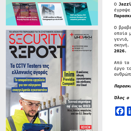
Ο
Jazzi
έγραψε
Παρασκ
Ο βραβ
οποία 
γενιά,
σκηνή.
2026.
Από τ
έργο τ
ανθρώπ
Παρασκ
Όλος ο
F