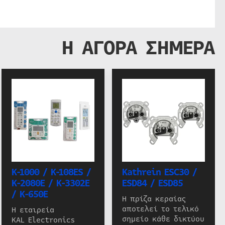
Η ΑΓΟΡΑ ΣΗΜΕΡΑ
K-1000 / K-108ES /
Kathrein ESC30 /
K-2080E / K-3302E
ESD84 / ESD85
/ K-650E
Η πρίζα κεραίας
αποτελεί το τελικό
Η εταιρεία
σημείο κάθε δικτύου
KAL Electronics