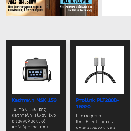
Kathrein MSK 150
Prolink PLT288B-
10000
Το MSK 150 της
Kathrein είναι ένα
Η εταιρεία
επαγγελματικό
KAL Electronics
πεδιόμετρο που
ανακοινώνει νέα