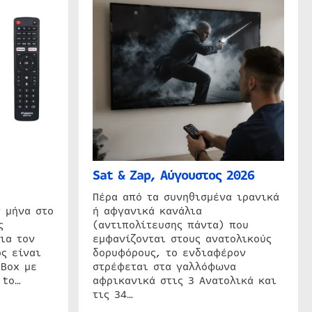
Sat & Zap, Αύγουστος 2026
η
Πέρα από τα συνηθισμένα ιρανικά
 μήνα στο
ή αφγανικά κανάλια
ς
(αντιπολίτευσης πάντα) που
ια τον
εμφανίζονται στους ανατολικούς
ς είναι
δορυφόρους, το ενδιαφέρον
 Box με
στρέφεται στα γαλλόφωνα
 to…
αφρικανικά στις 3 Ανατολικά και
τις 34…