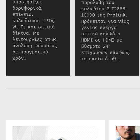
υποστηρίζει
παραλαβή του
δορυφορικά,
καλωδίου PLT288B-
επίγεια,
10000 της Prolink.
καλωδιακά, IPTV,
Πρόκειται για νέας
Wi-Fi και οπτικά
γενιάς ενεργό
δίκτυα. Με
οπτικό καλώδιο
λειτουργίες όπως
HDMI σε HDMI με
ανάλυση φάσματος
βύσματα 24
σε πραγματικό
επίχρυσων επαφών,
χρόν…
το οποίο διαθ…