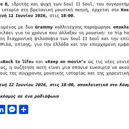
e B,
ιδρυτής και ψυχή των Soul II Soul, του συγκροτήμ
 ιστορία στη βρετανική μουσική σκηνή, έρχεται στο
Ko
ευή 12 Ιουνίου 2026,
στις
18:00.
ευμένος με δύο
Grammy
καλλιτέχνης παραχώρησε
αποκλε
μιλάει για τα χρόνια που άλλαξαν τη μουσική: το hip h
 τη διαχρονική φιλοσοφία των Soul II Soul και την επί
 Μιλά, επίσης, για την Ελλάδα και την επερχόμενη εμφά
α
«Back to life»
και
«Keep on movin’»
ώς τις νέες γενιέ
ους, η συζήτηση αυτή είναι μια σπάνια ευκαιρία να ακο
ους της σύγχρονης μουσικής ιστορίας και της χορευτική
ευή 12 Ιουνίου 2026, στις 18:00, αποκλειστικά στο Κόσ
 κόσμος σε ένα ραδιόφωνο
acebook
LinkedIn
Messenger
Μοιραστείτε