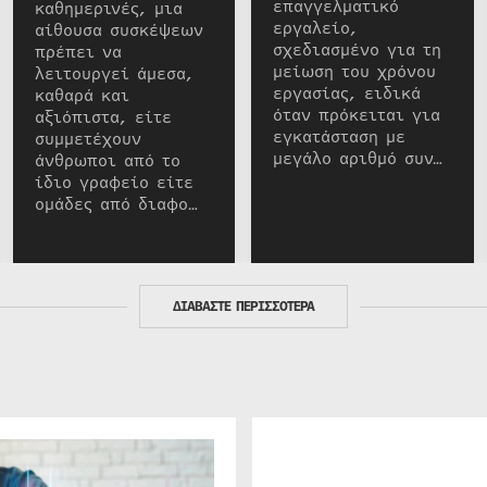
επαγγελματικό
καθημερινές, μια
εργαλείο,
αίθουσα συσκέψεων
σχεδιασμένο για τη
πρέπει να
μείωση του χρόνου
λειτουργεί άμεσα,
εργασίας, ειδικά
καθαρά και
όταν πρόκειται για
αξιόπιστα, είτε
εγκατάσταση με
συμμετέχουν
μεγάλο αριθμό συν…
άνθρωποι από το
ίδιο γραφείο είτε
ομάδες από διαφο…
ΔΙΑΒΑΣΤΕ ΠΕΡΙΣΣΟΤΕΡΑ