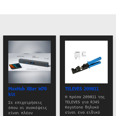
MaxHub XBar W70
TELEVES 209811
kit
Η πρέσα 209811 της
TELEVES για RJ45
Σε επιχειρήσεις
Keystone θηλυκό
όπου οι συσκέψεις
είναι ένα ειδικό
είναι πλέον