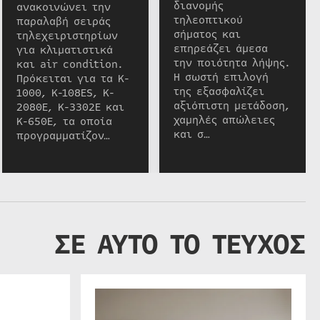
διανομής
ανακοινώνει την
τηλεοπτικού
παραλαβή σειράς
σήματος και
τηλεχειριστηρίων
επηρεάζει άμεσα
για κλιματιστικά
την ποιότητα λήψης.
και air condition.
Η σωστή επιλογή
Πρόκειται για τα K-
της εξασφαλίζει
1000, K-108ES, K-
αξιόπιστη μετάδοση,
2080E, K-3302E και
χαμηλές απώλειες
K-650E, τα οποία
και σ…
προγραμματίζον…
ΣΕ ΑΥΤΟ ΤΟ ΤΕΥΧΟΣ