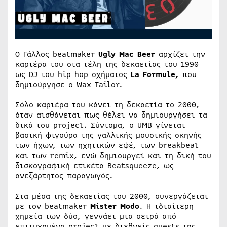
O Γάλλος beatmaker
Ugly Mac Beer
αρχίζει την
καριέρα του στα τέλη της δεκαετίας του 1990
ως DJ του hip hop σχήματος
La Formule,
που
δημιούργησε ο Wax Tailor.
Σόλο καριέρα του κάνει τη δεκαετία το 2000,
όταν αισθάνεται πως θέλει να δημιουργήσει τα
δικά του project. Σύντομα, o UMB γίνεται
βασική φιγούρα της γαλλικής μουσικής σκηνής
των ήχων, των ηχητικών εφέ, των breakbeat
και των remix, ενώ δημιουργεί και τη δική του
δισκογραφική ετικέτα Beatsqueeze, ως
ανεξάρτητος παραγωγός.
Στα μέσα της δεκαετίας του 2000, συνεργάζεται
με τον beatmaker
Mister Modo
. Η ιδιαίτερη
χημεία των δύο, γεννάει μια σειρά από
επιτυχημένα project με διεθνείς guests της