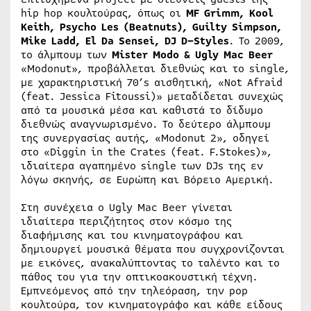
hip hop κουλτούρας, όπως οι
MF
Grimm
,
Kool
Keith
,
Psycho
Les
(
Beatnuts
),
Guilty
Simpson
,
Mike
Ladd
,
El
Da
Sensei
,
DJ
D
–
Styles
. Το 2009,
το άλμπουμ των
Mister Modo & Ugly Mac Beer
«Modonut», προβάλλεται διεθνώς και το single,
με χαρακτηριστική 70’s αισθητική, «Not Afraid
(feat. Jessica Fitoussi)» μεταδίδεται συνεχώς
από τα μουσικά μέσα και καθιστά το δίδυμο
διεθνώς αναγνωρισμένο. Το δεύτερο άλμπουμ
της συνεργασίας αυτής, «Modonut 2», οδηγεί
στο «Diggin in the Crates (feat. F.Stokes)»,
ιδιαίτερα αγαπημένο single των DJs της εν
λόγω σκηνής, σε Ευρώπη και Βόρειο Αμερική.
Στη συνέχεια ο Ugly Mac Beer γίνεται
ιδιαίτερα περιζήτητος στον κόσμο της
διαφήμισης και του κινηματογράφου και
δημιουργεί μουσικά θέματα που συγχρονίζονται
με εικόνες, ανακαλύπτοντας το ταλέντο και το
πάθος του για την οπτικοακουστική τέχνη.
Εμπνεόμενος από την τηλεόραση, την pop
κουλτούρα, τον κινηματογράφο και κάθε είδους