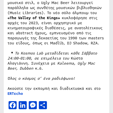
μουσικό στιλ, ο Ugly Mac Beer λειτουργεί
παράλληλα ως συνθέτης μουσικών βιβλιοθηκών
(Music Libraries). Το νέο σόλο άλμπουμ του
«The Valley of the Kings»
κυκλοφόρησε στις
αρχές του 2023, είναι ορχηστρικό με
κινηματογραφικές διαθέσεις, με ανατολίτικους
και abstract ήχους, εμπνευσμένο από τις
παραγωγές της δεκαετίας του 1990 των masters
του είδους, όπως οι Madlib, DJ Shadow, RZA.
*
Το
Kosmos
Lab μεταδίδεται κάθε Σάββατο
24:00-01:00, σε επιμέλεια του
Κώστα
Αλαγιάννη. Συνέχεια με
Kaleema, Ugly Mac
Beer, Dubben
κ.ά.
Όλος ο κόσμος σ’ ένα ραδιόφωνο!
Ακούστε την εκπομπή και διαδικτυακά και στο
ERTεcho
Facebook
LinkedIn
Messenger
Μοιραστείτε