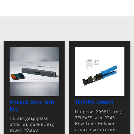
MaxHub XBar W70
TELEVES 209811
kit
Η πρέσα 209811 της
TELEVES για RJ45
Σε επιχειρήσεις
Keystone θηλυκό
όπου οι συσκέψεις
είναι ένα ειδικό
είναι πλέον