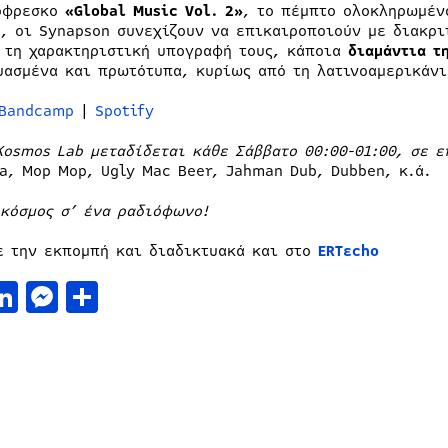
όφρεσκο
«Global Music Vol. 2»
, το πέμπτο ολοκληρωμέν
ο, οι Synapson συνεχίζουν να επικαιροποιούν με διακρι
 τη χαρακτηριστική υπογραφή τους, κάποια
διαμάντια τ
υασμένα και πρωτότυπα, κυρίως από τη λατινοαμερικάνι
Bandcamp
|
Spotify
Kosmos
Lab μεταδίδεται κάθε Σάββατο 00:00-01:00, σε 
a, Mop Mop, Ugly Mac Beer, Jahman Dub, Dubben, κ.ά.
 κόσμος σ’ ένα ραδιόφωνο!
ε την εκπομπή και διαδικτυακά και στο
ERTεcho
acebook
LinkedIn
Messenger
Μοιραστείτε