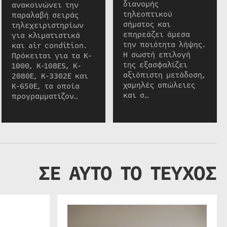
διανομής
ανακοινώνει την
τηλεοπτικού
παραλαβή σειράς
σήματος και
τηλεχειριστηρίων
επηρεάζει άμεσα
για κλιματιστικά
την ποιότητα λήψης.
και air condition.
Η σωστή επιλογή
Πρόκειται για τα K-
της εξασφαλίζει
1000, K-108ES, K-
αξιόπιστη μετάδοση,
2080E, K-3302E και
χαμηλές απώλειες
K-650E, τα οποία
και σ…
προγραμματίζον…
ΣΕ ΑΥΤΟ ΤΟ ΤΕΥΧΟΣ