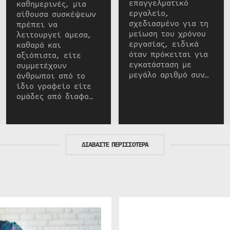
επαγγελματικό
καθημερινές, μια
εργαλείο,
αίθουσα συσκέψεων
σχεδιασμένο για τη
πρέπει να
μείωση του χρόνου
λειτουργεί άμεσα,
εργασίας, ειδικά
καθαρά και
όταν πρόκειται για
αξιόπιστα, είτε
εγκατάσταση με
συμμετέχουν
μεγάλο αριθμό συν…
άνθρωποι από το
ίδιο γραφείο είτε
ομάδες από διαφο…
ΔΙΑΒΑΣΤΕ ΠΕΡΙΣΣΟΤΕΡΑ