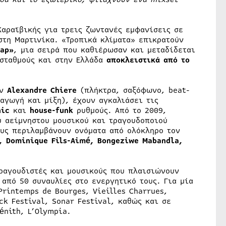
Καραϊβικής για τρεις ζωντανές εμφανίσεις σε
 στη Μαρτινίκα. «Τροπικά κλίματα» επικρατούν
lap»
, μια σειρά που καθιέρωσαν και μεταδίδεται
 σταθμούς και στην Ελλάδα
αποκλειστικά από το
ών
Alexandre Chiere
(πλήκτρα, σαξόφωνο, beat-
αγωγή και μίξη), έχουν αγκαλιάσει τις
nic
και
house-funk
ρυθμούς. Από το 2009,
υ αείμνηστου μουσικού και τραγουδοποιού
ους περιλαμβάνουν ονόματα από ολόκληρο τον
o, Dominique Fils-Aimé, Bongeziwe Mabandla,
τραγουδιστές και μουσικούς που πλαισιώνουν
από 50 συναυλίες στο ενεργητικό τους. Για μία
rintemps de Bourges, Vieilles Charrues,
ck Festival, Sonar Festival, καθώς και σε
énith, L’Olympia.