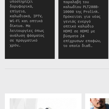
υποστηρίζει
παραλαβή του
δορυφορικά,
καλωδίου PLT288B-
επίγεια,
10000 της Prolink.
καλωδιακά, IPTV,
Πρόκειται για νέας
Wi-Fi και οπτικά
γενιάς ενεργό
δίκτυα. Με
οπτικό καλώδιο
λειτουργίες όπως
HDMI σε HDMI με
ανάλυση φάσματος
βύσματα 24
σε πραγματικό
επίχρυσων επαφών,
χρόν…
το οποίο διαθ…