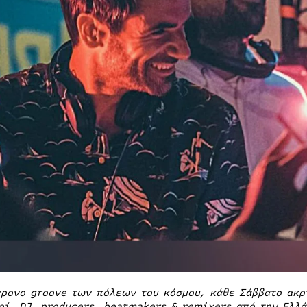
χρονο groove των πόλεων του κόσμου, κάθε Σάββατο ακρ
οί,
DJ, producers, beatmakers & remixers από την Ελλ