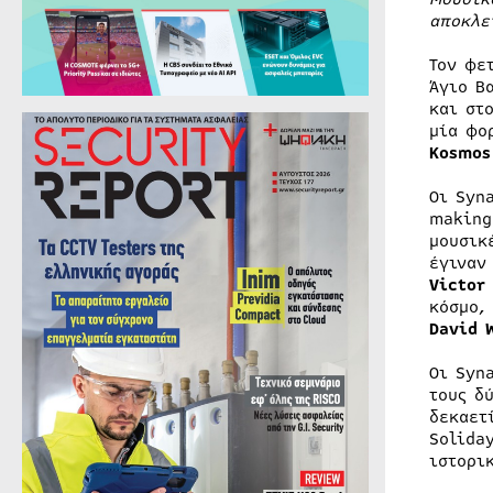
αποκλε
Τον φε
Άγιο Β
και στ
μία φο
Kosmos
Οι Syn
making
μουσικ
έγιναν
Victor
κόσμο,
David 
Οι Syn
τους δ
δεκαετ
Soliday
ιστορι