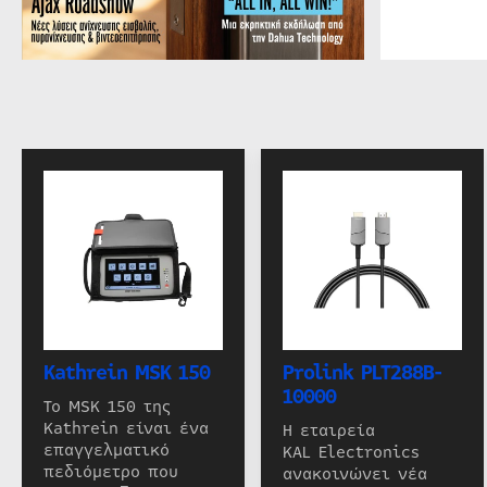
Kathrein MSK 150
Prolink PLT288B-
10000
Το MSK 150 της
Kathrein είναι ένα
Η εταιρεία
επαγγελματικό
KAL Electronics
πεδιόμετρο που
ανακοινώνει νέα