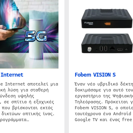
Internet
Fobem VISION S
e Internet αποτελεί μια
Έναν νέο υβριδικό δέκτ
κή λύση για σταθερή
δοκιμάσαμε για αυτό τον
σύνδεση υψηλής
εργαστήριο της Ψηφιακή
, σε σπίτια ή εξοχικές
Τηλεόρασης. Πρόκειται γ
 που βρίσκονται εκτός
Fobem VISION S, ο οποίο
 δικτύων οπτικής ίνας.
ταυτόχρονα ένα Android
προγράμματα…
Google TV και ένας free