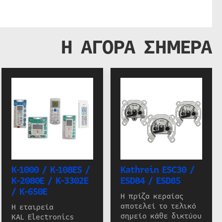
Η ΑΓΟΡΑ ΣΗΜΕΡΑ
K-1000 / K-108ES /
Kathrein ESC30 /
K-2080E / K-3302E
ESD84 / ESD85
/ K-650E
Η πρίζα κεραίας
αποτελεί το τελικό
Η εταιρεία
σημείο κάθε δικτύου
KAL Electronics