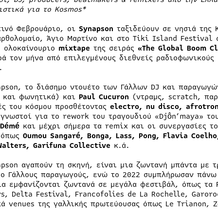
ιστικά για το Kosmos*
τινό Φεβρουάριο, οι
Synapson
ταξιδεύουν σε νησιά της 
αρθολομαίο, Άγιο Μαρτίνο και στο Tiki Island Festival
ο ολοκαίνουριο
mixtape
της σειράς
«The Global Boom C
ρά τον μήνα από επιλεγμένους διεθνείς ραδιοφωνικούς
.
apson, το διάσημο ντουέτο των Γάλλων DJ και παραγωγ
 και φωνητικά) και
Paul Cucuron
(ντραμς, scratch, παρ
ές του κόσμου προσθέτοντας
electro, nu disco, afrotro
 γνωστοί για το rework του τραγουδιού «Djôn’maya» το
 Démé
και μέχρι σήμερα τα remix και οι συνεργασίες τ
 όπως
Oumou Sangaré, Bonga, Lass, Pong, Flavia Coelh
Walters, Garifuna Collective
κ.ά.
apson αγαπούν τη σκηνή, είναι μια ζωντανή μπάντα με 
ύο Γάλλους παραγωγούς, ενώ το 2022 συμπλήρωσαν πάνω 
ία εμφανίζονται ζωντανά σε μεγάλα φεστιβάλ, όπως τα P
s, Delta Festival, Francofolies de La Rochelle, Garoro
κά venues της γαλλικής πρωτεύουσας όπως Le Trianon, Z