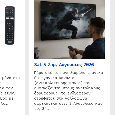
Sat & Zap, Αύγουστος 2026
η
Πέρα από τα συνηθισμένα ιρανικά
 μήνα στο
ή αφγανικά κανάλια
ς
(αντιπολίτευσης πάντα) που
ια τον
εμφανίζονται στους ανατολικούς
ς είναι
δορυφόρους, το ενδιαφέρον
 Box με
στρέφεται στα γαλλόφωνα
 to…
αφρικανικά στις 3 Ανατολικά και
τις 34…