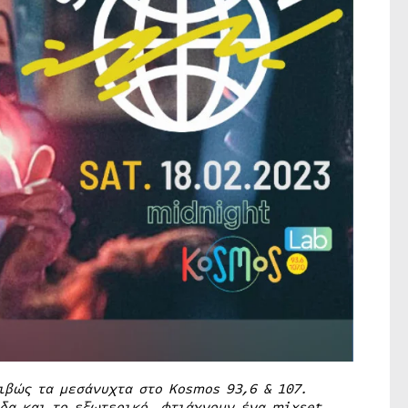
ιβώς τα μεσάνυχτα στο Kosmos 93,6 & 107.
άδα και το εξωτερικό, φτιάχνουν ένα
mixset