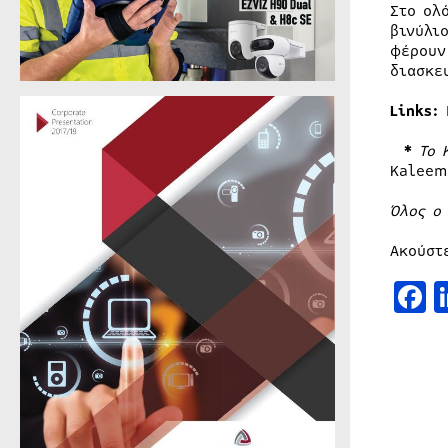
Στο ολ
βινύλι
φέρουν
διασκε
Links:
*
Το
Kaleem
Όλος ο
Ακούστ
F