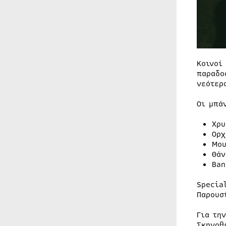
Κοινοί
παραδο
νεότερ
Οι μπά
Χρυ
Ορχ
Μου
Θάν
Ban
Specia
Παρουσ
Για την
Σκηνοθ