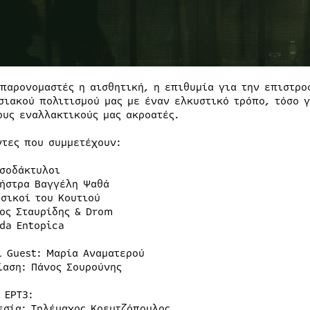
 παρονομαστές η αισθητική, η επιθυμία για την επιστρο
σιακού πολιτισμού μας με έναν ελκυστικό τρόπο, τόσο γ
ους εναλλακτικούς μας ακροατές.
ντες που συμμετέχουν:
σοδάκτυλοι
ήστρα Βαγγέλη Ψαθά
σικοί του Κουτιού
ος Σταυρίδης & Drom
da Entopica
l Guest: Μαρία Αναματερού
ίαση: Πάνος Σουρούνης
 ΕΡΤ3:
εσία: Τηλέμαχος Κοεμτζόπουλος