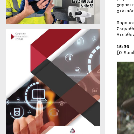
χαρακτ
χιλιάδ
Παρουσ
Σκηνοθ
Διεύθυ
15:30
[O Sam