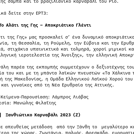
της σάμπα και το βραζιλιάνικο καρναβάλι του Ρίο.
ικά δείτε στην ΕΡΤ3:
|Το Αλάτι της Γης
–
Αποκριάτικο Γλέντι
άτι της Γης» μας προσκαλεί σ’ ένα δυναμικό αποκριάτικ
νία, τη Θεσσαλία, τη Ρούμελη, την Εύβοια και την Ερυθ
κά, στιχάκια υπαινικτικά και τολμηρά, χοροί μιμικοί κ
λληνική ιεροτελεστία της Άνοιξης», την ελληνική Αποκρ
γάλη παρέα της εκπομπής συμμετέχουν ο δεξιοτέχνης το
ία του και με τη μπάντα λαϊκών πνευστών «Τα Χάλκινα 
νή της Μακεδονίας, η Ομάδα Ελληνικού Λαϊκού Χορού του
 και γυναίκες από τη Νέα Ερυθραία της Αττικής.
-Κείμενα-Παρουσίαση: Λάμπρος Λιάβας
εσία: Μανώλης Φιλαΐτης
| Ξανθιώτικο Καρναβάλι 2023 (Ζ)
σε απευθείας μετάδοση από την Ξάνθη το μεγαλύτερο κα
τερο της χώρας. Ζωντάνια, παλμός, φρεσκάδα, ευρηματικ