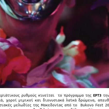
κριάτικους ρυθμούς κινείται το πρόγραμμα της
ΕΡΤ3
τη
κά, χοροί μιμικοί και διονυσιακά λαϊκά δρώμενα, απευθ
σιακές μελωδίες της Μακεδονίας από το Bukovo Fest 20