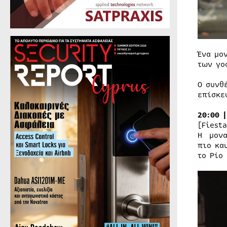
Ένα μο
των γο
Ο συνθ
επίσκε
20:00 
[Fiesta
Η μονα
πιο κα
το Ρίο