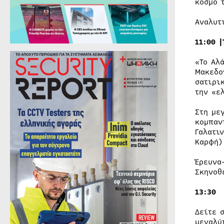
κόσμο 
Αναλυτ
11:00 
«Το Αλ
Μακεδο
σατιρι
την «ε
Στη με
κομπαν
Γαλατι
Καρφή)
Έρευνα
Σκηνοθ
13:30 
Δείτε 
μεγαλύ