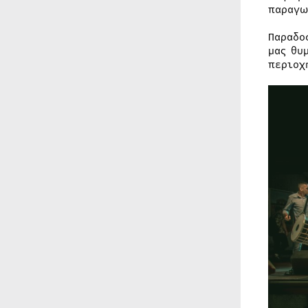
παραγω
Παραδο
μας θυ
περιοχ