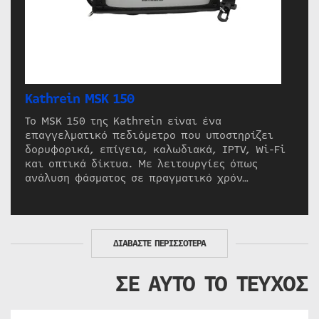
Kathrein MSK 150
Το MSK 150 της Kathrein είναι ένα
επαγγελματικό πεδιόμετρο που υποστηρίζει
δορυφορικά, επίγεια, καλωδιακά, IPTV, Wi-Fi
και οπτικά δίκτυα. Με λειτουργίες όπως
ανάλυση φάσματος σε πραγματικό χρόν…
ΔΙΑΒΑΣΤΕ ΠΕΡΙΣΣΟΤΕΡΑ
ΣΕ ΑΥΤΟ ΤΟ ΤΕΥΧΟΣ