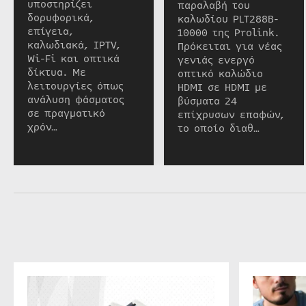
υποστηρίζει
παραλαβή του
δορυφορικά,
καλωδίου PLT288B-
επίγεια,
10000 της Prolink.
καλωδιακά, IPTV,
Πρόκειται για νέας
Wi-Fi και οπτικά
γενιάς ενεργό
δίκτυα. Με
οπτικό καλώδιο
λειτουργίες όπως
HDMI σε HDMI με
ανάλυση φάσματος
βύσματα 24
σε πραγματικό
επίχρυσων επαφών,
χρόν…
το οποίο διαθ…