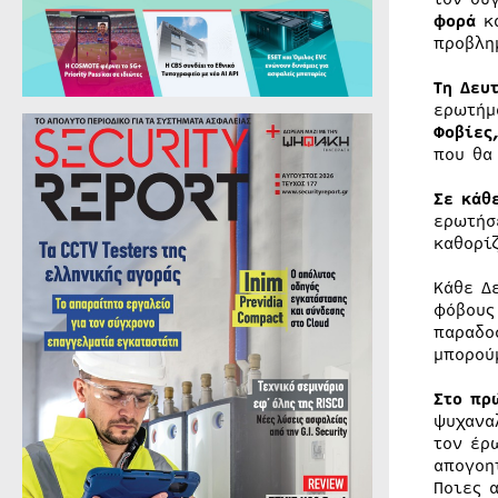
φορά
κα
προβλη
Τη Δευ
ερωτήμ
Φοβίες
που θα
Σε κάθ
ερωτήσ
καθορί
Κάθε Δ
φόβους
παραδο
μπορού
Στο πρ
ψυχανα
τον έρ
απογοη
Ποιες 