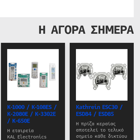
Η ΑΓΟΡΑ ΣΗΜΕΡΑ
K-1000 / K-108ES /
Kathrein ESC30 /
K-2080E / K-3302E
ESD84 / ESD85
/ K-650E
Η πρίζα κεραίας
αποτελεί το τελικό
Η εταιρεία
σημείο κάθε δικτύου
KAL Electronics