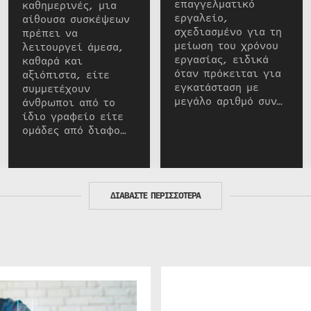
επαγγελματικό
καθημερινές, μια
εργαλείο,
αίθουσα συσκέψεων
σχεδιασμένο για τη
πρέπει να
μείωση του χρόνου
λειτουργεί άμεσα,
εργασίας, ειδικά
καθαρά και
όταν πρόκειται για
αξιόπιστα, είτε
εγκατάσταση με
συμμετέχουν
μεγάλο αριθμό συν…
άνθρωποι από το
ίδιο γραφείο είτε
ομάδες από διαφο…
ΔΙΑΒΑΣΤΕ ΠΕΡΙΣΣΟΤΕΡΑ