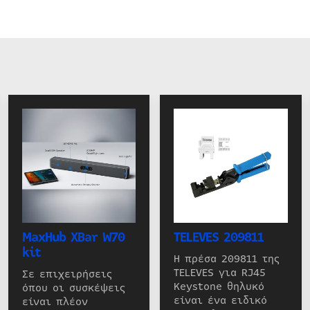
MaxHub XBar W70
TELEVES 209811
kit
Η πρέσα 209811 της
TELEVES για RJ45
Σε επιχειρήσεις
Keystone θηλυκό
όπου οι συσκέψεις
είναι ένα ειδικό
είναι πλέον