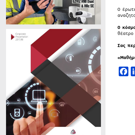
Ο έρωτ
αναζητ
Ο κόσμ
θέατρο
Σας πε
«Μαθήμ
F