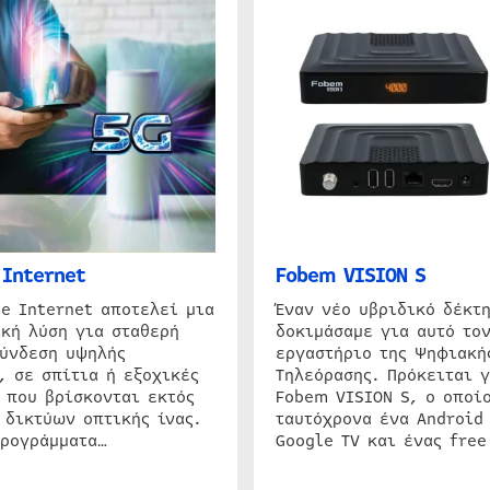
Internet
Fobem VISION S
e Internet αποτελεί μια
Έναν νέο υβριδικό δέκτ
κή λύση για σταθερή
δοκιμάσαμε για αυτό τον
σύνδεση υψηλής
εργαστήριο της Ψηφιακή
, σε σπίτια ή εξοχικές
Τηλεόρασης. Πρόκειται γ
 που βρίσκονται εκτός
Fobem VISION S, ο οποίο
 δικτύων οπτικής ίνας.
ταυτόχρονα ένα Android
προγράμματα…
Google TV και ένας free