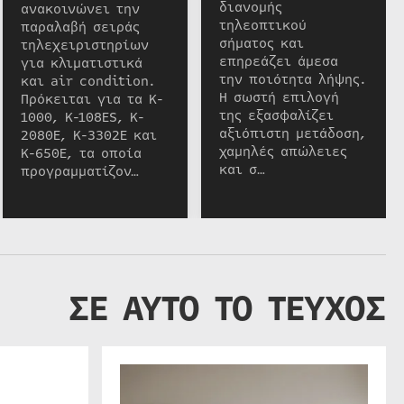
διανομής
ανακοινώνει την
τηλεοπτικού
παραλαβή σειράς
σήματος και
τηλεχειριστηρίων
επηρεάζει άμεσα
για κλιματιστικά
την ποιότητα λήψης.
και air condition.
Η σωστή επιλογή
Πρόκειται για τα K-
της εξασφαλίζει
1000, K-108ES, K-
αξιόπιστη μετάδοση,
2080E, K-3302E και
χαμηλές απώλειες
K-650E, τα οποία
και σ…
προγραμματίζον…
ΣΕ ΑΥΤΟ ΤΟ ΤΕΥΧΟΣ