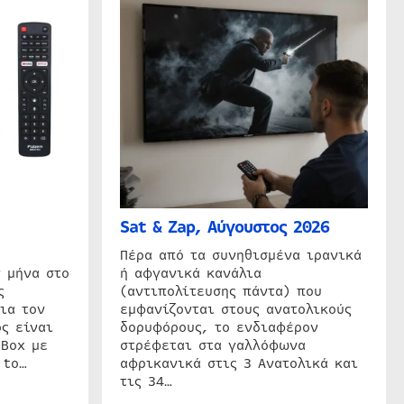
Sat & Zap, Αύγουστος 2026
η
Πέρα από τα συνηθισμένα ιρανικά
 μήνα στο
ή αφγανικά κανάλια
ς
(αντιπολίτευσης πάντα) που
ια τον
εμφανίζονται στους ανατολικούς
ς είναι
δορυφόρους, το ενδιαφέρον
 Box με
στρέφεται στα γαλλόφωνα
 to…
αφρικανικά στις 3 Ανατολικά και
τις 34…