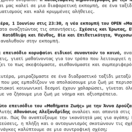
ι μας καλεί σε μια διαφορετική εκπομπή, σε ένα ταξίδ
ματισμούς και καλά κρυμμένες αλήθειες.
τέρα, 1 Ιουνίου στις 23:30, η νέα εκπομπή του
OPEN
«Μα
ατα αναζητώντας τις απαντήσεις
. Σχέσεις και Έρωτας, 
, Κατάθλιψη και Πένθος, Βία και Επιθετικότητα, Ψυχοσω
 αναλυθούν στην εκπομπή.
ε επεισόδιο κορυφαίοι ειδικοί συναντούν το κοινό,
αναλ
εις, γιατί μαθαίνοντας για τον τρόπο που λειτουργεί 
ζει το πως σκεφτόμαστε, αισθανόμαστε και συμπεριφερό
ευτέρα, μοιραζόμαστε σε ένα διαδραστικό ταξίδι μεταξ
 που μας εμποδίζουν να απολαύσουμε μια ζωή με περισσ
σιακοί κοινωνικοί δεσμοί έχουν χαλαρώσει, γίνεται όλ
με να ζήσουμε μια ζωή με νόημα και αξιοπρέπεια.
ώτο επεισόδιο του «Μαθήματα Ζωής» με την Άννα Δρούζα
λυτής
Αθανάσιος Αλεξανδρίδης
αναλύει και απαντά στις 
ωτα. Πώς θα αναπτύξουμε την ικανότητά μας για αγάπη; 
τεύσεις, η πλήξη και ο ανταγωνισμός σκοτώνουν τις σχέ
ανάγκες καλύπτουμε σε μια συντροφική σχέση;