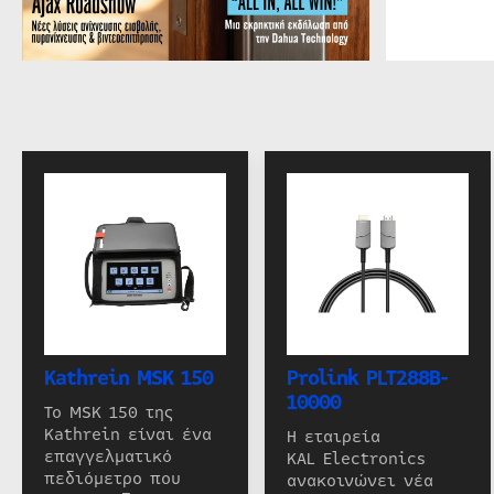
Kathrein MSK 150
Prolink PLT288B-
10000
Το MSK 150 της
Kathrein είναι ένα
Η εταιρεία
επαγγελματικό
KAL Electronics
πεδιόμετρο που
ανακοινώνει νέα