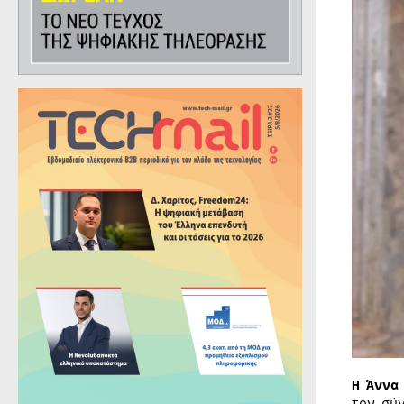
Η Άννα
τον σύ