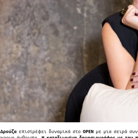
 Δρούζα
επιστρέφει δυναμικά στο
OPEN
με μια σειρά συν
γχρονο άνθρωπο.
Η καταξιωμένη δημοσιογράφος με την π