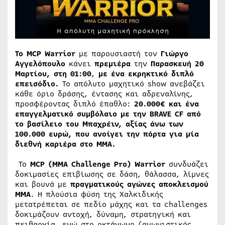
Το MCP Warrior
με παρουσιαστή τον
Γιώργο
Αγγελόπουλο
κάνει
πρεμιέρα
την
Παρασκευή 20
Μαρτίου,
στη 01:00
,
με ένα εκρηκτικό διπλό
επεισόδιο.
Το απόλυτο μαχητικό show ανεβάζει
κάθε όριο δράσης, έντασης και αδρεναλίνης,
προσφέροντας διπλό έπαθλο:
20.000€ και ένα
επαγγελματικό συμβόλαιο με την BRAVE CF από
το βασίλειο του Μπαχρέιν, αξίας άνω των
100.000 ευρώ, που ανοίγει την πόρτα για μία
διεθνή καριέρα στο MMA.
Το
MCP (MMA Challenge Pro) Warrior
συνδυάζει
δοκιμασίες επιβίωσης σε δάση, θάλασσα, λίμνες
και βουνά με
πραγματικούς αγώνες αποκλεισμού
MMA
. Η πλούσια φύση της Χαλκιδικής
μετατρέπεται σε πεδίο μάχης και τα challenges
δοκιμάζουν αντοχή, δύναμη, στρατηγική και
πειθαρχία, ενώ στο οκτάγωνο (αγωνιστικός