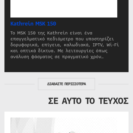
Kathrein MSK 150
Το MSK 150 της Kathrein είναι ένα
επαγγελματικό πεδιόμετρο που υποστηρίζει
δορυφορικά, επίγεια, καλωδιακά, IPTV, Wi-Fi
και οπτικά δίκτυα. Με λειτουργίες όπως
ανάλυση φάσματος σε πραγματικό χρόν…
ΔΙΑΒΑΣΤΕ ΠΕΡΙΣΣΟΤΕΡΑ
ΣΕ ΑΥΤΟ ΤΟ ΤΕΥΧΟΣ