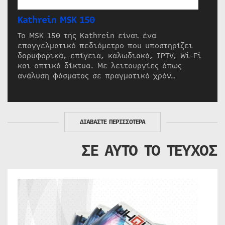
Kathrein MSK 150
Το MSK 150 της Kathrein είναι ένα
επαγγελματικό πεδιόμετρο που υποστηρίζει
δορυφορικά, επίγεια, καλωδιακά, IPTV, Wi-Fi
και οπτικά δίκτυα. Με λειτουργίες όπως
ανάλυση φάσματος σε πραγματικό χρόν…
ΔΙΑΒΑΣΤΕ ΠΕΡΙΣΣΟΤΕΡΑ
ΣΕ ΑΥΤΟ ΤΟ ΤΕΥΧΟΣ